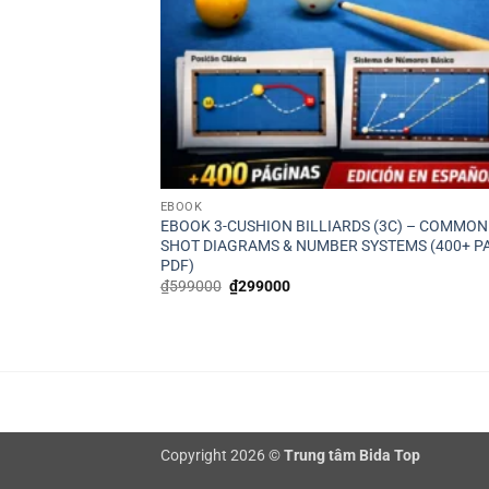
EBOOK
EBOOK 3-CUSHION BILLIARDS (3C) – COMMON
SHOT DIAGRAMS & NUMBER SYSTEMS (400+ P
PDF)
Giá
Giá
₫
599000
₫
299000
gốc
hiện
là:
tại
₫599000.
là:
₫299000.
Copyright 2026 ©
Trung tâm Bida Top