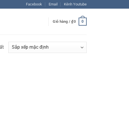
Facebook
Email
Kênh Youtube
0
Giỏ hàng /
₫
0
ất