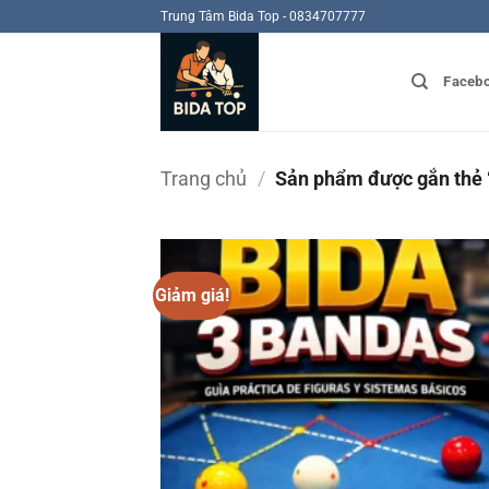
Bỏ
Trung Tâm Bida Top - 0834707777
qua
nội
Faceb
dung
Trang chủ
/
Sản phẩm được gắn thẻ 
Giảm giá!