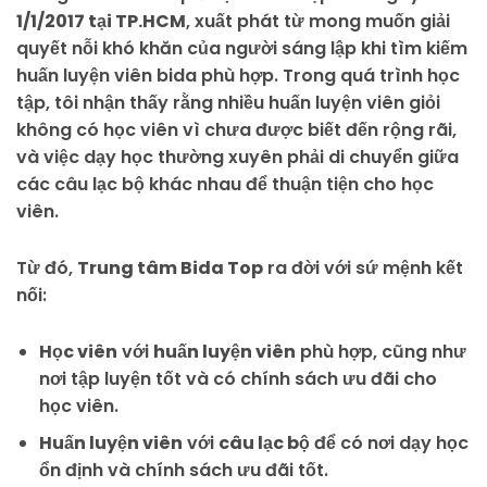
1/1/2017 tại TP.HCM
, xuất phát từ mong muốn giải
quyết nỗi khó khăn của người sáng lập khi tìm kiếm
huấn luyện viên bida phù hợp. Trong quá trình học
tập, tôi nhận thấy rằng nhiều huấn luyện viên giỏi
không có học viên vì chưa được biết đến rộng rãi,
và việc dạy học thường xuyên phải di chuyển giữa
các câu lạc bộ khác nhau để thuận tiện cho học
viên.
Từ đó,
Trung tâm Bida Top
ra đời với sứ mệnh kết
nối:
Học viên
với
huấn luyện viên
phù hợp, cũng như
nơi tập luyện tốt và có chính sách ưu đãi cho
học viên.
Huấn luyện viên
với
câu lạc bộ
để có nơi dạy học
ổn định và chính sách ưu đãi tốt.