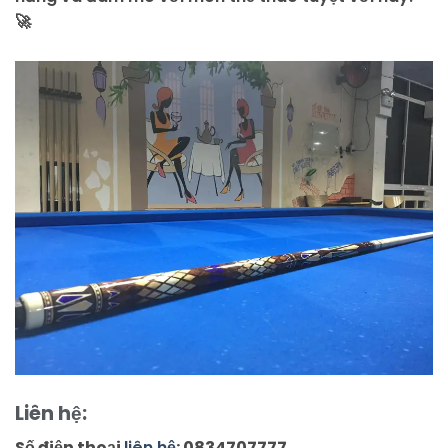
🚀
Liên hệ:
Số điện thoại
liên hệ
: 0834707777