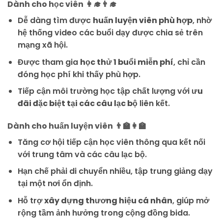
Dành cho học viên
👩‍🎓👨‍🎓
Dễ dàng tìm được
huấn luyện viên phù hợp
, nhờ
hệ thống video các buổi dạy được chia sẻ trên
mạng xã hội.
Được tham gia
học thử 1 buổi miễn phí
, chỉ cần
đóng học phí khi thấy phù hợp.
Tiếp cận môi trường học tập chất lượng với
ưu
đãi đặc biệt tại các câu lạc bộ
liên kết.
Dành cho huấn luyện viên
👨‍🏫👩‍🏫
Tăng cơ hội tiếp cận học viên thông qua kết nối
với trung tâm và các câu lạc bộ.
Hạn chế phải di chuyển nhiều, tập trung giảng dạy
tại một nơi ổn định.
Hỗ trợ
xây dựng thương hiệu cá nhân
, giúp mở
rộng tầm ảnh hưởng trong cộng đồng bida.