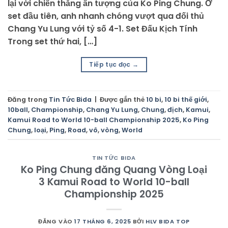
lại với chiến thắng ấn tượng của Ko Ping Chung. Ở
set đầu tiên, anh nhanh chóng vượt qua đối thủ
Chang Yu Lung với tỷ số 4-1. Set Đấu Kịch Tính
Trong set thứ hai, […]
Tiếp tục đọc
→
Đăng trong
Tin Tức Bida
|
Được gắn thẻ
10 bi
,
10 bi thế giới
,
10ball
,
Championship
,
Chang Yu Lung
,
Chung
,
địch
,
Kamui
,
Kamui Road to World 10-ball Championship 2025
,
Ko Ping
Chung
,
loại
,
Ping
,
Road
,
vô
,
vòng
,
World
TIN TỨC BIDA
Ko Ping Chung đăng Quang Vòng Loại
3 Kamui Road to World 10-ball
Championship 2025
ĐĂNG VÀO
17 THÁNG 6, 2025
BỞI
HLV BIDA TOP