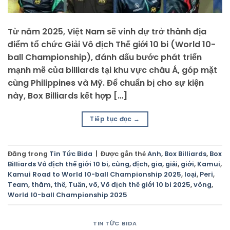
Từ năm 2025, Việt Nam sẽ vinh dự trở thành địa
điểm tổ chức Giải Vô địch Thế giới 10 bi (World 10-
ball Championship), đánh dấu bước phát triển
mạnh mẽ của billiards tại khu vực châu Á, góp mặt
cùng Philippines và Mỹ. Để chuẩn bị cho sự kiện
này, Box Billiards kết hợp […]
Tiếp tục đọc
→
Đăng trong
Tin Tức Bida
|
Được gắn thẻ
Anh
,
Box Billiards
,
Box
Billiards Vô địch thế giới 10 bi
,
cùng
,
địch
,
gia
,
giải
,
giới
,
Kamui
,
Kamui Road to World 10-ball Championship 2025
,
loại
,
Peri
,
Team
,
thăm
,
thế
,
Tuấn
,
vô
,
Vô địch thế giới 10 bi 2025
,
vòng
,
World 10-ball Championship 2025
TIN TỨC BIDA