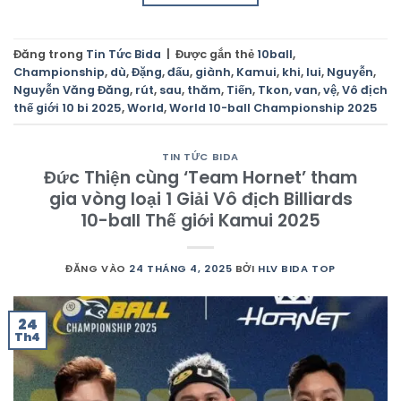
Đăng trong
Tin Tức Bida
|
Được gắn thẻ
10ball
,
Championship
,
dù
,
Đặng
,
đấu
,
giành
,
Kamui
,
khi
,
lui
,
Nguyễn
,
Nguyễn Văng Đăng
,
rút
,
sau
,
thăm
,
Tiến
,
Tkon
,
van
,
vệ
,
Vô địch
thế giới 10 bi 2025
,
World
,
World 10-ball Championship 2025
TIN TỨC BIDA
Đức Thiện cùng ‘Team Hornet’ tham
gia vòng loại 1 Giải Vô địch Billiards
10-ball Thế giới Kamui 2025
ĐĂNG VÀO
24 THÁNG 4, 2025
BỞI
HLV BIDA TOP
24
Th4