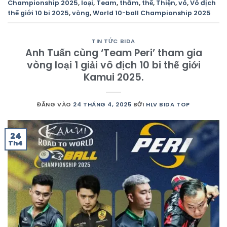
Championship 2025
,
loại
,
Team
,
thăm
,
thế
,
Thiện
,
vô
,
Vô địch
thế giới 10 bi 2025
,
vòng
,
World 10-ball Championship 2025
TIN TỨC BIDA
Anh Tuấn cùng ‘Team Peri’ tham gia
vòng loại 1 giải vô địch 10 bi thế giới
Kamui 2025.
ĐĂNG VÀO
24 THÁNG 4, 2025
BỞI
HLV BIDA TOP
24
Th4