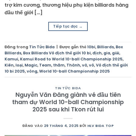
trợ kim cương, thương hiệu phụ kiện billiards hàng
đầu thế giới […]
Tiếp tục đọc
→
Đăng trong
Tin Tức Bida
|
Được gắn thẻ
10bi
,
Billiards
,
Box
Billiards
,
Box Billiards Vô địch thế giới 10 bi
,
địch
,
gia
,
giải
,
Kamui
,
Kamui Road to World 10-ball Championship 2025
,
Kiên
,
loại
,
Magic
,
Team
,
thăm
,
Thành
,
và
,
vô
,
Vô địch thế giới
10 bi 2025
,
vòng
,
World 10-ball Championship 2025
TIN TỨC BIDA
Nguyễn Văn Đăng giành vé đầu tiên
tham dự World 10-ball Championship
2025 sau khi Tkon rút lui
ĐĂNG VÀO
29 THÁNG 4, 2025
BỞI
HLV BIDA TOP