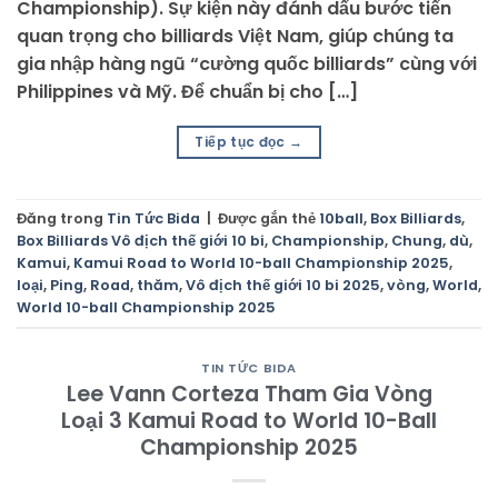
Championship). Sự kiện này đánh dấu bước tiến
quan trọng cho billiards Việt Nam, giúp chúng ta
gia nhập hàng ngũ “cường quốc billiards” cùng với
Philippines và Mỹ. Để chuẩn bị cho […]
Tiếp tục đọc
→
Đăng trong
Tin Tức Bida
|
Được gắn thẻ
10ball
,
Box Billiards
,
Box Billiards Vô địch thế giới 10 bi
,
Championship
,
Chung
,
dù
,
Kamui
,
Kamui Road to World 10-ball Championship 2025
,
loại
,
Ping
,
Road
,
thăm
,
Vô địch thế giới 10 bi 2025
,
vòng
,
World
,
World 10-ball Championship 2025
TIN TỨC BIDA
Lee Vann Corteza Tham Gia Vòng
Loại 3 Kamui Road to World 10-Ball
Championship 2025