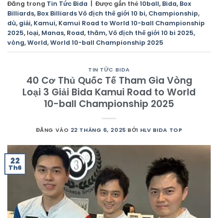
Đăng trong
Tin Tức Bida
|
Được gắn thẻ
10ball
,
Bida
,
Box
Billiards
,
Box Billiards Vô địch thế giới 10 bi
,
Championship
,
dù
,
giải
,
Kamui
,
Kamui Road to World 10-ball Championship
2025
,
loại
,
Manas
,
Road
,
thăm
,
Vô địch thế giới 10 bi 2025
,
vòng
,
World
,
World 10-ball Championship 2025
TIN TỨC BIDA
40 Cơ Thủ Quốc Tế Tham Gia Vòng
Loại 3 Giải Bida Kamui Road to World
10-ball Championship 2025
ĐĂNG VÀO
22 THÁNG 6, 2025
BỞI
HLV BIDA TOP
22
Th6