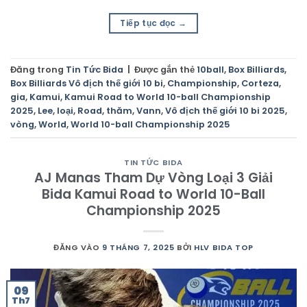
Tiếp tục đọc
→
Đăng trong
Tin Tức Bida
|
Được gắn thẻ
10ball
,
Box Billiards
,
Box Billiards Vô địch thế giới 10 bi
,
Championship
,
Corteza
,
gia
,
Kamui
,
Kamui Road to World 10-ball Championship
2025
,
Lee
,
loại
,
Road
,
thăm
,
Vann
,
Vô địch thế giới 10 bi 2025
,
vòng
,
World
,
World 10-ball Championship 2025
TIN TỨC BIDA
AJ Manas Tham Dự Vòng Loại 3 Giải
Bida Kamui Road to World 10-Ball
Championship 2025
ĐĂNG VÀO
9 THÁNG 7, 2025
BỞI
HLV BIDA TOP
09
Th7