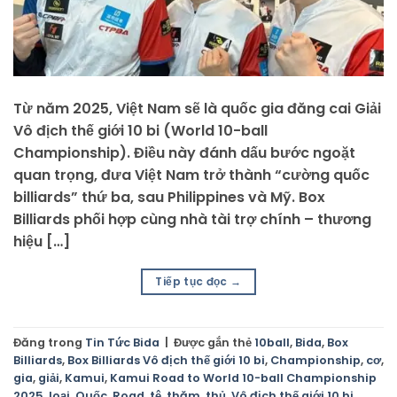
Từ năm 2025, Việt Nam sẽ là quốc gia đăng cai Giải
Vô địch thế giới 10 bi (World 10-ball
Championship). Điều này đánh dấu bước ngoặt
quan trọng, đưa Việt Nam trở thành “cường quốc
billiards” thứ ba, sau Philippines và Mỹ. Box
Billiards phối hợp cùng nhà tài trợ chính – thương
hiệu […]
Tiếp tục đọc
→
Đăng trong
Tin Tức Bida
|
Được gắn thẻ
10ball
,
Bida
,
Box
Billiards
,
Box Billiards Vô địch thế giới 10 bi
,
Championship
,
cơ
,
gia
,
giải
,
Kamui
,
Kamui Road to World 10-ball Championship
2025
,
loại
,
Quốc
,
Road
,
tệ
,
thăm
,
thủ
,
Vô địch thế giới 10 bi