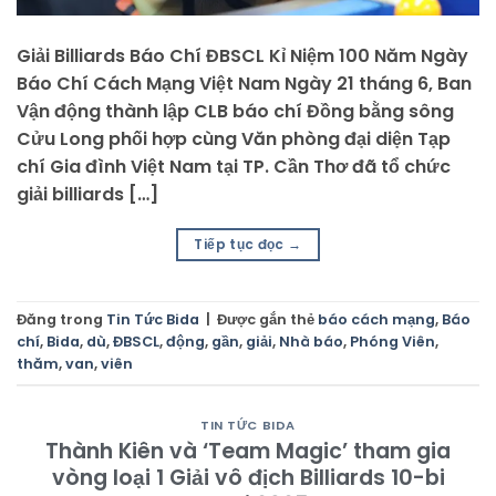
Giải Billiards Báo Chí ĐBSCL Kỉ Niệm 100 Năm Ngày
Báo Chí Cách Mạng Việt Nam Ngày 21 tháng 6, Ban
Vận động thành lập CLB báo chí Đồng bằng sông
Cửu Long phối hợp cùng Văn phòng đại diện Tạp
chí Gia đình Việt Nam tại TP. Cần Thơ đã tổ chức
giải billiards […]
Tiếp tục đọc
→
Đăng trong
Tin Tức Bida
|
Được gắn thẻ
báo cách mạng
,
Báo
chí
,
Bida
,
dù
,
ĐBSCL
,
động
,
gần
,
giải
,
Nhà báo
,
Phóng Viên
,
thăm
,
van
,
viên
TIN TỨC BIDA
Thành Kiên và ‘Team Magic’ tham gia
vòng loại 1 Giải vô địch Billiards 10-bi