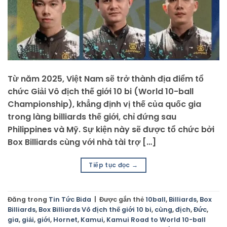
Từ năm 2025, Việt Nam sẽ trở thành địa điểm tổ
chức Giải Vô địch thế giới 10 bi (World 10-ball
Championship), khẳng định vị thế của quốc gia
trong làng billiards thế giới, chỉ đứng sau
Philippines và Mỹ. Sự kiện này sẽ được tổ chức bởi
Box Billiards cùng với nhà tài trợ […]
Tiếp tục đọc
→
Đăng trong
Tin Tức Bida
|
Được gắn thẻ
10ball
,
Billiards
,
Box
Billiards
,
Box Billiards Vô địch thế giới 10 bi
,
cùng
,
địch
,
Đức
,
gia
,
giải
,
giới
,
Hornet
,
Kamui
,
Kamui Road to World 10-ball