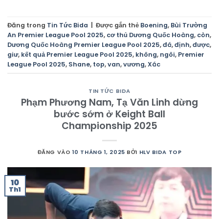
Đăng trong
Tin Tức Bida
|
Được gắn thẻ
Boening
,
Bùi Trường
An Premier League Pool 2025
,
cơ thủ Dương Quốc Hoàng
,
còn
,
Dương Quốc Hoàng Premier League Pool 2025
,
đá
,
định
,
được
,
giư
,
kết quả Premier League Pool 2025
,
không
,
ngôi
,
Premier
League Pool 2025
,
Shane
,
top
,
van
,
vương
,
Xác
TIN TỨC BIDA
Phạm Phương Nam, Tạ Văn Linh dừng
bước sớm ở Keight Ball
Championship 2025
ĐĂNG VÀO
10 THÁNG 1, 2025
BỞI
HLV BIDA TOP
10
Th1