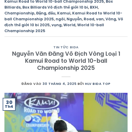
Kamui Road to World 10-ball Championship 2025
,
Box
Billiards
,
Box Billiards Vô địch thế giới 10 bi
,
BXH
,
Championship
,
Đặng
,
đấu
,
Kamui
,
Kamui Road to World 10-
ball Championship 2025
,
ngôi
,
Nguyễn
,
Road
,
van
,
Vàng
,
Vô
địch thế giới 10 bi 2025
,
vụng
,
World
,
World 10-ball
Championship 2025
TIN TỨC BIDA
Nguyễn Văn Đăng Vô Địch Vòng Loại 1
Kamui Road to World 10-ball
Championship 2025
ĐĂNG VÀO
30 THÁNG 4, 2025
BỞI
HLV BIDA TOP
30
Th4