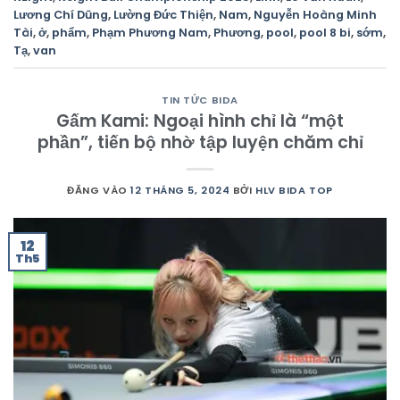
Lương Chí Dũng
,
Lường Đức Thiện
,
Nam
,
Nguyễn Hoàng Minh
Tài
,
ở
,
phẩm
,
Phạm Phương Nam
,
Phương
,
pool
,
pool 8 bi
,
sớm
,
Tạ
,
van
TIN TỨC BIDA
Gấm Kami: Ngoại hình chỉ là “một
phần”, tiến bộ nhờ tập luyện chăm chỉ
ĐĂNG VÀO
12 THÁNG 5, 2024
BỞI
HLV BIDA TOP
12
Th5