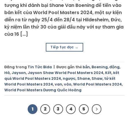
tượng khi đánh bại Shane Van Boening để tiến vào
bán kết của World Pool Masters 2024, một sự kiện
diễn ra từ ngày 25/4 đến 28/4 tại Hildesheim, Đức,
kỷ niệm lần thứ 30 của giải đấu này với sự tham gia
của 16 […]
Tiếp tục đọc
→
Đăng trong
Tin Tức Bida
|
Được gắn thẻ
bắn
,
Boening
,
động
,
Hà
,
Jayson
,
Jayson Shaw World Pool Masters 2024
,
Kết
,
kết
quả World Pool Masters 2024
,
ngược
,
Shane
,
Shaw
,
tứ kết
World Pool Masters 2024
,
van
,
vào
,
World Pool Masters 2024
,
World Pool Masters Dương Quốc Hoàng
1
2
3
4
5