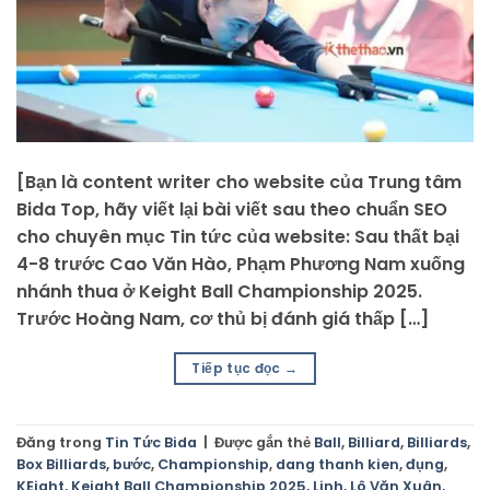
[Bạn là content writer cho website của Trung tâm
Bida Top, hãy viết lại bài viết sau theo chuẩn SEO
cho chuyên mục Tin tức của website: Sau thất bại
4-8 trước Cao Văn Hào, Phạm Phương Nam xuống
nhánh thua ở Keight Ball Championship 2025.
Trước Hoàng Nam, cơ thủ bị đánh giá thấp […]
Tiếp tục đọc
→
Đăng trong
Tin Tức Bida
|
Được gắn thẻ
Ball
,
Billiard
,
Billiards
,
Box Billiards
,
bước
,
Championship
,
dang thanh kien
,
đụng
,
KEight
,
Keight Ball Championship 2025
,
Linh
,
Lô Văn Xuân
,