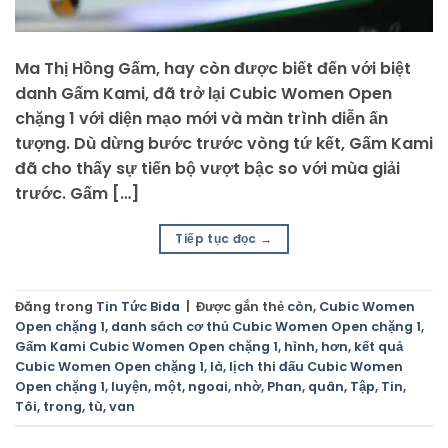
Ma Thị Hồng Gấm, hay còn được biết đến với biệt
danh Gấm Kami, đã trở lại Cubic Women Open
chặng 1 với diện mạo mới và màn trình diễn ấn
tượng. Dù dừng bước trước vòng tứ kết, Gấm Kami
đã cho thấy sự tiến bộ vượt bậc so với mùa giải
trước. Gấm […]
Tiếp tục đọc
→
Đăng trong
Tin Tức Bida
|
Được gắn thẻ
còn
,
Cubic Women
Open chặng 1
,
danh sách cơ thủ Cubic Women Open chặng 1
,
Gấm Kami Cubic Women Open chặng 1
,
hình
,
hơn
,
kết quả
Cubic Women Open chặng 1
,
là
,
lịch thi đấu Cubic Women
Open chặng 1
,
luyện
,
một
,
ngoai
,
nhờ
,
Phan
,
quân
,
Tập
,
Tin
,
Tôi
,
trong
,
tù
,
van