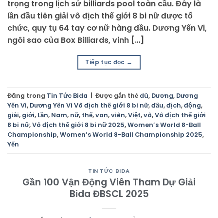
trọng trong lịch sử billiards pool toàn cầu. Đây là
lần đầu tiên giải vô địch thế giới 8 bi nữ được tổ
chức, quy tụ 64 tay cơ nữ hàng đầu. Dương Yến Vi,
ngôi sao của Box Billiards, vinh […]
Tiếp tục đọc
→
Đăng trong
Tin Tức Bida
|
Được gắn thẻ
dù
,
Dương
,
Dương
Yến Vi
,
Dương Yến Vi Vô địch thế giới 8 bi nữ
,
đấu
,
địch
,
động
,
giải
,
giới
,
Lần
,
Nam
,
nữ
,
thế
,
van
,
viên
,
Việt
,
vô
,
Vô địch thế giới
8 bi nữ
,
Vô địch thế giới 8 bi nữ 2025
,
Women’s World 8-Ball
Championship
,
Women’s World 8-Ball Championship 2025
,
Yến
TIN TỨC BIDA
Gần 100 Vận Động Viên Tham Dự Giải
Bida ĐBSCL 2025