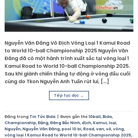
Nguyễn Văn Đăng Vô Địch Vòng Loại 1 Kamui Road
to World 10-ball Championship 2025 Nguyễn Văn
Đăng đã có một hành trình xuất sắc tại vòng loại 1
Kamui Road to World 10-ball Championship 2025.
Sau khi giành chiến thắng tự động ở vòng đấu cuối
cùng do Tkon Nguyễn Anh Tuấn rút lui, […]
Tiếp tục đọc
→
Đăng trong
Tin Tức Bida
|
Được gắn thẻ
10ball
,
Bida
,
Championship
,
Đặng
,
Đãng Bắc Ninh
,
địch
,
Kamui
,
loại
,
Nguyễn
,
Nguyễn Văn Đăng
,
pool 10 bi
,
Road
,
van
,
vô
,
vòng
,
vòng loại 1 Kamui Road to World 10-ball Championship 2025
,