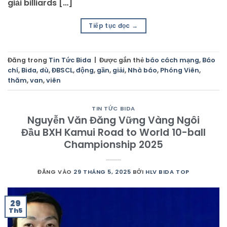
giải billiards […]
Tiếp tục đọc
→
Đăng trong
Tin Tức Bida
|
Được gắn thẻ
báo cách mạng
,
Báo
chí
,
Bida
,
dù
,
ĐBSCL
,
động
,
gần
,
giải
,
Nhà báo
,
Phóng Viên
,
thăm
,
van
,
viên
TIN TỨC BIDA
Nguyễn Văn Đăng Vững Vàng Ngôi
Đầu BXH Kamui Road to World 10-ball
Championship 2025
ĐĂNG VÀO
29 THÁNG 5, 2025
BỞI
HLV BIDA TOP
29
Th5