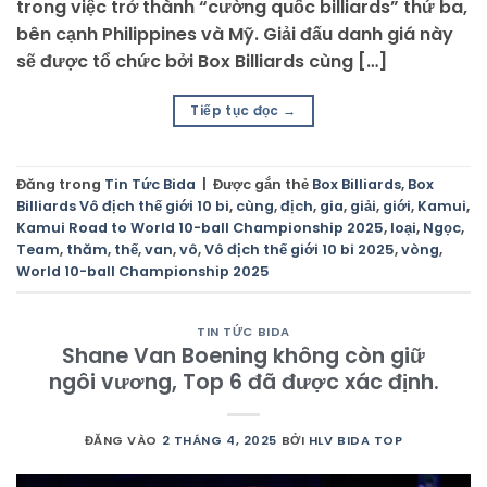
trong việc trở thành “cường quốc billiards” thứ ba,
bên cạnh Philippines và Mỹ. Giải đấu danh giá này
sẽ được tổ chức bởi Box Billiards cùng […]
Tiếp tục đọc
→
Đăng trong
Tin Tức Bida
|
Được gắn thẻ
Box Billiards
,
Box
Billiards Vô địch thế giới 10 bi
,
cùng
,
địch
,
gia
,
giải
,
giới
,
Kamui
,
Kamui Road to World 10-ball Championship 2025
,
loại
,
Ngọc
,
Team
,
thăm
,
thế
,
van
,
vô
,
Vô địch thế giới 10 bi 2025
,
vòng
,
World 10-ball Championship 2025
TIN TỨC BIDA
Shane Van Boening không còn giữ
ngôi vương, Top 6 đã được xác định.
ĐĂNG VÀO
2 THÁNG 4, 2025
BỞI
HLV BIDA TOP