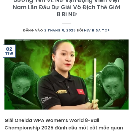
Dương Yến Vi: Nữ Vận Động Viên Việt
Nam Lần Đầu Dự Giải Vô Địch Thế Giới
8 Bi Nữ
ĐĂNG VÀO
2 THÁNG 8, 2025
BỞI
HLV BIDA TOP
02
Th8
Giải Oneida WPA Women’s World 8-Ball
Championship 2025 đánh dấu một cột mốc quan