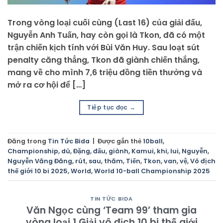
Trong vòng loại cuối cùng (Last 16) của giải đấu,
Nguyễn Anh Tuấn, hay còn gọi là Tkon, đã có một
trận chiến kịch tính với Bùi Văn Huy. Sau loạt sút
penalty căng thẳng, Tkon đã giành chiến thắng,
mang về cho mình 7,6 triệu đồng tiền thưởng và
mở ra cơ hội để […]
Tiếp tục đọc
→
Đăng trong
Tin Tức Bida
|
Được gắn thẻ
10ball
,
Championship
,
dù
,
Đặng
,
đấu
,
giành
,
Kamui
,
khi
,
lui
,
Nguyễn
,
Nguyễn Văng Đăng
,
rút
,
sau
,
thăm
,
Tiến
,
Tkon
,
van
,
vệ
,
Vô địch
thế giới 10 bi 2025
,
World
,
World 10-ball Championship 2025
TIN TỨC BIDA
Văn Ngọc cùng ‘Team 99’ tham gia
vòng loại 1 Giải vô địch 10 bi thế giới