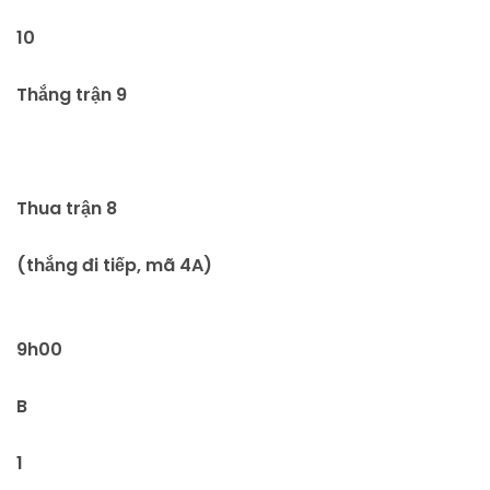
10
Thắng trận 9
Thua trận 8
(thắng đi tiếp, mã 4A)
9h00
B
1