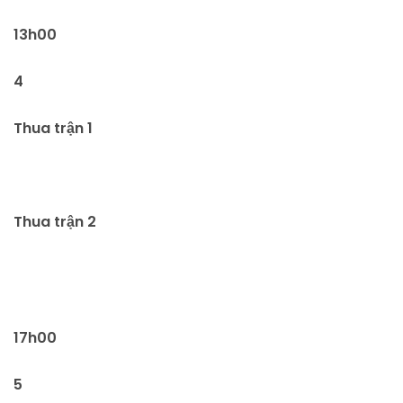
13h00
4
Thua trận 1
Thua trận 2
17h00
5