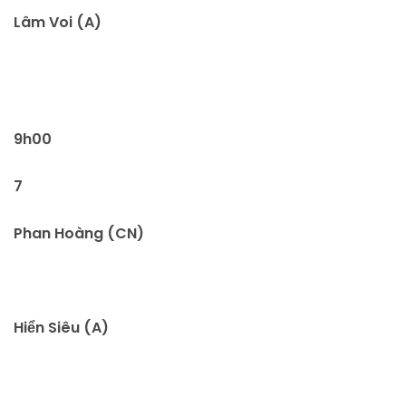
Lâm Voi (A)
9h00
7
Phan Hoàng (CN)
Hiển Siêu (A)