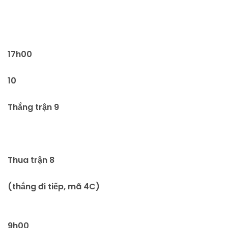
17h00
10
Thắng trận 9
Thua trận 8
(thắng đi tiếp, mã 4C)
9h00