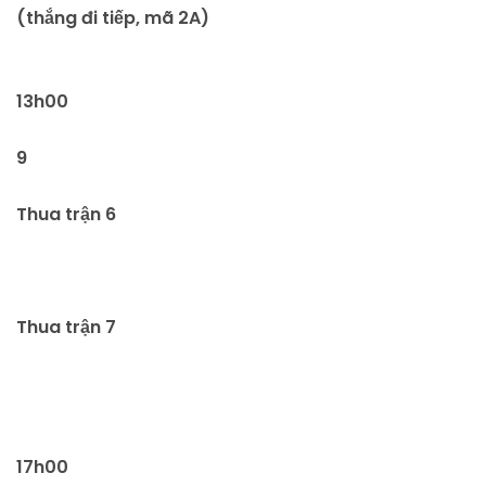
(thắng đi tiếp, mã 2A)
13h00
9
Thua trận 6
Thua trận 7
17h00