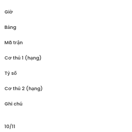
Giờ
Bảng
Mã trận
Cơ thủ 1 (hạng)
Tỷ số
Cơ thủ 2 (hạng)
Ghi chú
10/11