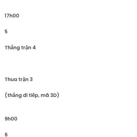
17h00
5
Thắng trận 4
Thua trận 3
(thắng đi tiếp, mã 3D)
9h00
6