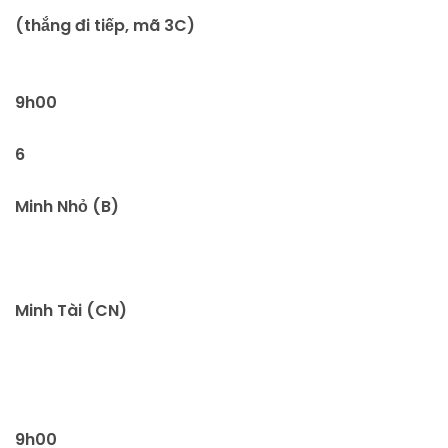
(thắng đi tiếp, mã 3C)
9h00
6
Minh Nhỏ (B)
Minh Tài (CN)
9h00