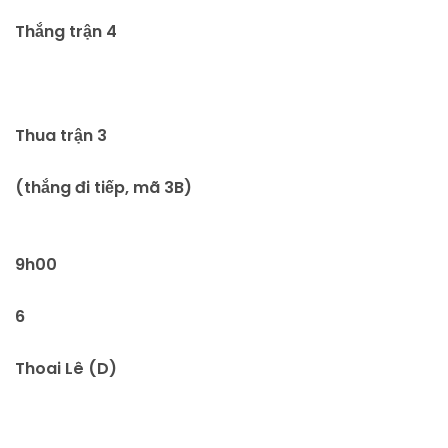
Thắng trận 4
Thua trận 3
(thắng đi tiếp, mã 3B)
9h00
6
Thoai Lê (D)