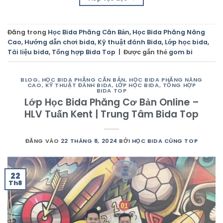
Đăng trong
Học Bida Phăng Căn Bản
,
Học Bida Phăng Nâng
Cao
,
Hướng dẫn chơi bida
,
Kỹ thuật đánh Bida
,
Lớp học bida
,
Tài liệu bida
,
Tổng hợp Bida Top
|
Được gắn thẻ
gom bi
BLOG
,
HỌC BIDA PHĂNG CĂN BẢN
,
HỌC BIDA PHĂNG NÂNG
CAO
,
KỸ THUẬT ĐÁNH BIDA
,
LỚP HỌC BIDA
,
TỔNG HỢP
BIDA TOP
Lớp Học Bida Phăng Cơ Bản Online –
HLV Tuấn Kent | Trung Tâm Bida Top
ĐĂNG VÀO
22 THÁNG 8, 2024
BỞI
HỌC BIDA CÙNG TOP
22
Th8