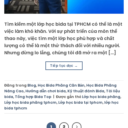
Tìm kiếm một lớp học bida tại TPHCM có thể là một
việc làm khó khăn. Với sự phát triển của môn thể
thao này, việc tìm một lớp học phù hợp và chất
lượng có thể là một thử thách đối với nhiều người.
Nhưng đừng lo lắng, chúng tôi đã mở ra một […]
Tiếp tục đọc
→
Đăng trong
Blog
,
Học Bida Phăng Căn Bản
,
Học Bida Phăng
Nâng Cao
,
Hướng dẫn chơi bida
,
Kỹ thuật đánh Bida
,
Tài liệu
bida
,
Tổng hợp Bida Top
|
Được gắn thẻ
Lớp học bida phăng
,
Lớp học bida phăng tphcm
,
Lớp học bida tại tphcm
,
lớp học
bida tphcm
1
2