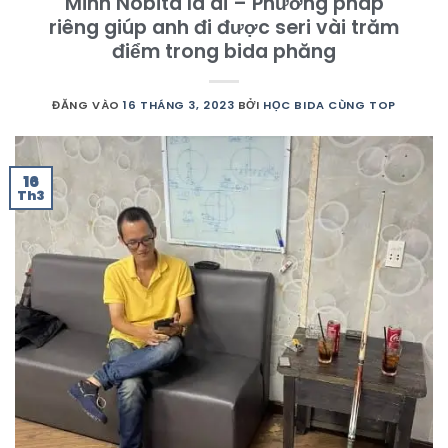
Minh Nobita là ai – Phương pháp
riêng giúp anh đi được seri vài trăm
điểm trong bida phăng
ĐĂNG VÀO
16 THÁNG 3, 2023
BỞI
HỌC BIDA CÙNG TOP
16
Th3