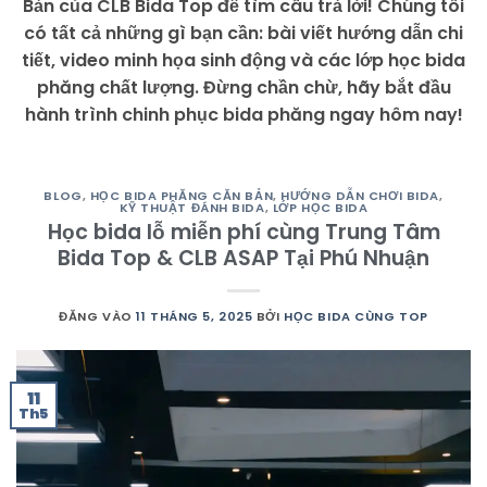
Bản của CLB Bida Top để tìm câu trả lời! Chúng tôi
có tất cả những gì bạn cần: bài viết hướng dẫn chi
tiết, video minh họa sinh động và các lớp học bida
phăng chất lượng. Đừng chần chừ, hãy bắt đầu
hành trình chinh phục bida phăng ngay hôm nay!
BLOG
,
HỌC BIDA PHĂNG CĂN BẢN
,
HƯỚNG DẪN CHƠI BIDA
,
KỸ THUẬT ĐÁNH BIDA
,
LỚP HỌC BIDA
Học bida lỗ miễn phí cùng Trung Tâm
Bida Top & CLB ASAP Tại Phú Nhuận
ĐĂNG VÀO
11 THÁNG 5, 2025
BỞI
HỌC BIDA CÙNG TOP
11
Th5