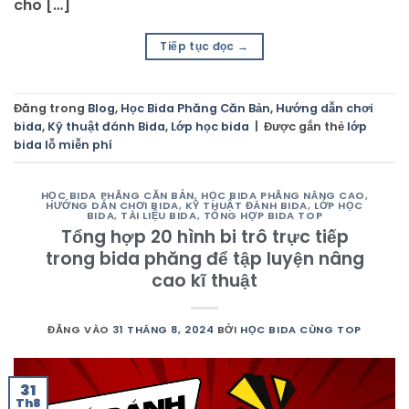
cho […]
Tiếp tục đọc
→
Đăng trong
Blog
,
Học Bida Phăng Căn Bản
,
Hướng dẫn chơi
bida
,
Kỹ thuật đánh Bida
,
Lớp học bida
|
Được gắn thẻ
lớp
bida lỗ miễn phí
HỌC BIDA PHĂNG CĂN BẢN
,
HỌC BIDA PHĂNG NÂNG CAO
,
HƯỚNG DẪN CHƠI BIDA
,
KỸ THUẬT ĐÁNH BIDA
,
LỚP HỌC
BIDA
,
TÀI LIỆU BIDA
,
TỔNG HỢP BIDA TOP
Tổng hợp 20 hình bi trô trực tiếp
trong bida phăng để tập luyện nâng
cao kĩ thuật
ĐĂNG VÀO
31 THÁNG 8, 2024
BỞI
HỌC BIDA CÙNG TOP
31
Th8