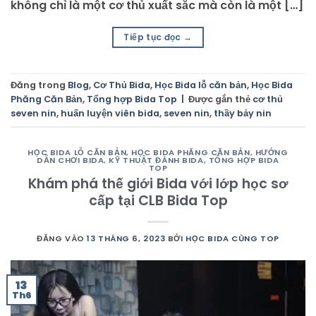
không chỉ là một cơ thủ xuất sắc mà còn là một […]
Tiếp tục đọc
→
Đăng trong
Blog
,
Cơ Thủ Bida
,
Học Bida lỗ căn bản
,
Học Bida
Phăng Căn Bản
,
Tổng hợp Bida Top
|
Được gắn thẻ
cơ thủ
seven nin
,
huấn luyện viên bida
,
seven nin
,
thầy bảy nin
HỌC BIDA LỖ CĂN BẢN
,
HỌC BIDA PHĂNG CĂN BẢN
,
HƯỚNG
DẪN CHƠI BIDA
,
KỸ THUẬT ĐÁNH BIDA
,
TỔNG HỢP BIDA
TOP
Khám phá thế giới Bida với lớp học sơ
cấp tại CLB Bida Top
ĐĂNG VÀO
13 THÁNG 6, 2023
BỞI
HỌC BIDA CÙNG TOP
13
Th6