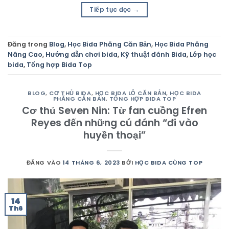
Tiếp tục đọc
→
Đăng trong
Blog
,
Học Bida Phăng Căn Bản
,
Học Bida Phăng
Nâng Cao
,
Hướng dẫn chơi bida
,
Kỹ thuật đánh Bida
,
Lớp học
bida
,
Tổng hợp Bida Top
BLOG
,
CƠ THỦ BIDA
,
HỌC BIDA LỖ CĂN BẢN
,
HỌC BIDA
PHĂNG CĂN BẢN
,
TỔNG HỢP BIDA TOP
Cơ thủ Seven Nin: Từ fan cuồng Efren
Reyes đến những cú đánh “đi vào
huyền thoại”
ĐĂNG VÀO
14 THÁNG 6, 2023
BỞI
HỌC BIDA CÙNG TOP
14
Th6