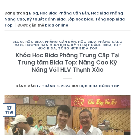
Đăng trong
Blog
,
Học Bida Phăng Căn Bản
,
Học Bida Phăng
Nâng Cao
,
Kỹ thuật đánh Bida
,
Lớp học bida
,
Tổng hợp Bida
Top
|
Được gắn thẻ
bida online
BLOG
,
HỌC BIDA PHĂNG CĂN BẢN
,
HỌC BIDA PHĂNG NÂNG
CAO
,
HƯỚNG DẪN CHƠI BIDA
,
KỸ THUẬT ĐÁNH BIDA
,
LỚP
HỌC BIDA
,
TỔNG HỢP BIDA TOP
Khóa Học Bida Phăng Trung Cấp Tại
Trung tâm Bida Top: Nâng Cao Kỹ
Năng Với HLV Thạnh Xào
ĐĂNG VÀO
17 THÁNG 8, 2024
BỞI
HỌC BIDA CÙNG TOP
17
Th8