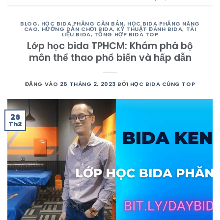
BLOG
,
HỌC BIDA PHĂNG CĂN BẢN
,
HỌC BIDA PHĂNG NÂNG
CAO
,
HƯỚNG DẪN CHƠI BIDA
,
KỸ THUẬT ĐÁNH BIDA
,
TÀI
LIỆU BIDA
,
TỔNG HỢP BIDA TOP
Lớp học bida TPHCM: Khám phá bộ
môn thể thao phổ biến và hấp dẫn
ĐĂNG VÀO
26 THÁNG 2, 2023
BỞI
HỌC BIDA CÙNG TOP
26
Th2