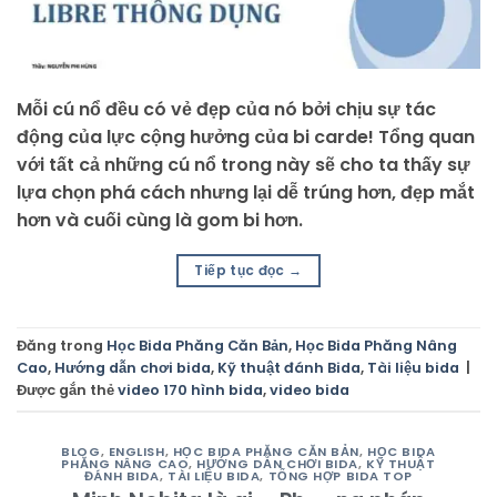
Mỗi cú nổ đều có vẻ đẹp của nó bởi chịu sự tác
động của lực cộng hưởng của bi carde! Tổng quan
với tất cả những cú nổ trong này sẽ cho ta thấy sự
lựa chọn phá cách nhưng lại dễ trúng hơn, đẹp mắt
hơn và cuối cùng là gom bi hơn.
Tiếp tục đọc
→
Đăng trong
Học Bida Phăng Căn Bản
,
Học Bida Phăng Nâng
Cao
,
Hướng dẫn chơi bida
,
Kỹ thuật đánh Bida
,
Tài liệu bida
|
Được gắn thẻ
video 170 hình bida
,
video bida
BLOG
,
ENGLISH
,
HỌC BIDA PHĂNG CĂN BẢN
,
HỌC BIDA
PHĂNG NÂNG CAO
,
HƯỚNG DẪN CHƠI BIDA
,
KỸ THUẬT
ĐÁNH BIDA
,
TÀI LIỆU BIDA
,
TỔNG HỢP BIDA TOP