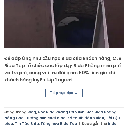
Để đáp ứng nhu cầu học Bida của khách hàng, CLB
Bida Top tổ chức các lớp dạy Bida Phăng miễn phí
và trả phí, cùng với ưu đãi giảm 50% tiền giờ khi
khách hàng luyện tập 1 người.
Tiếp tục đọc
→
Đăng trong
Blog
,
Học Bida Phăng Căn Bản
,
Học Bida Phăng
Nâng Cao
,
Hướng dẫn chơi bida
,
Kỹ thuật đánh Bida
,
Tài liệu
bida
,
Tin Tức Bida
,
Tổng hợp Bida Top
|
Được gắn thẻ
bida