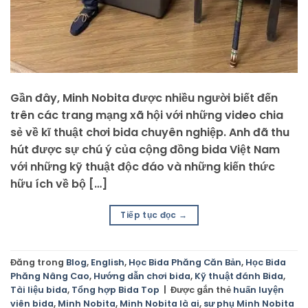
Gần đây, Minh Nobita được nhiều người biết đến
trên các trang mạng xã hội với những video chia
sẻ về kĩ thuật chơi bida chuyên nghiệp. Anh đã thu
hút được sự chú ý của cộng đồng bida Việt Nam
với những kỹ thuật độc đáo và những kiến thức
hữu ích về bộ […]
Tiếp tục đọc
→
Đăng trong
Blog
,
English
,
Học Bida Phăng Căn Bản
,
Học Bida
Phăng Nâng Cao
,
Hướng dẫn chơi bida
,
Kỹ thuật đánh Bida
,
Tài liệu bida
,
Tổng hợp Bida Top
|
Được gắn thẻ
huấn luyện
viên bida
,
Minh Nobita
,
Minh Nobita là ai
,
sư phụ Minh Nobita