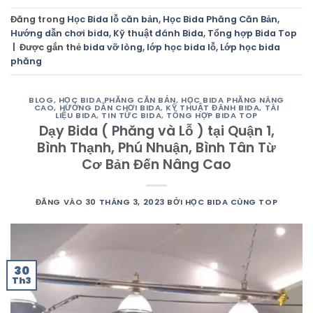
Đăng trong
Học Bida lỗ căn bản
,
Học Bida Phăng Căn Bản
,
Hướng dẫn chơi bida
,
Kỹ thuật đánh Bida
,
Tổng hợp Bida Top
|
Được gắn thẻ
bida vỡ lòng
,
lớp học bida lỗ
,
Lớp học bida
phăng
BLOG
,
HỌC BIDA PHĂNG CĂN BẢN
,
HỌC BIDA PHĂNG NÂNG
CAO
,
HƯỚNG DẪN CHƠI BIDA
,
KỸ THUẬT ĐÁNH BIDA
,
TÀI
LIỆU BIDA
,
TIN TỨC BIDA
,
TỔNG HỢP BIDA TOP
Dạy Bida ( Phăng và Lỗ ) tại Quận 1,
Bình Thạnh, Phú Nhuận, Bình Tân Từ
Cơ Bản Đến Nâng Cao
ĐĂNG VÀO
30 THÁNG 3, 2023
BỞI
HỌC BIDA CÙNG TOP
30
Th3