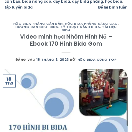
căn bản
,
bida nâng cao
,
dạy bida
,
dạy bida phăng
,
học bida
,
tập luyện bida
Để lại bình luận
HỌC BIDA PHĂNG CĂN BẢN
,
HỌC BIDA PHĂNG NÂNG CAO
,
HƯỚNG DẪN CHƠI BIDA
,
KỸ THUẬT ĐÁNH BIDA
,
TÀI LIỆU
BIDA
Video minh họa Nhóm Hình Nổ –
Ebook 170 Hình Bida Gom
ĐĂNG VÀO
18 THÁNG 3, 2023
BỞI
HỌC BIDA CÙNG TOP
18
Th3