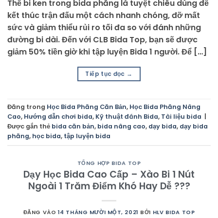
Thế bi ken trong bida phăng là tuyệt chiêu dùng để
kết thúc trận đấu một cách nhanh chóng, đỡ mất
sức và giảm thiểu rủi ro tối đa so với đánh những
đường bi dài. Đến với CLB Bida Top, bạn sẽ được
giảm 50% tiền giờ khi tập luyện Bida 1 người. Để […]
Tiếp tục đọc
→
Đăng trong
Học Bida Phăng Căn Bản
,
Học Bida Phăng Nâng
Cao
,
Hướng dẫn chơi bida
,
Kỹ thuật đánh Bida
,
Tài liệu bida
|
Được gắn thẻ
bida căn bản
,
bida nâng cao
,
dạy bida
,
dạy bida
phăng
,
học bida
,
tập luyện bida
TỔNG HỢP BIDA TOP
Dạy Học Bida Cao Cấp – Xào Bi 1 Nút
Ngoài 1 Trăm Điểm Khó Hay Dễ ???
ĐĂNG VÀO
14 THÁNG MƯỜI MỘT, 2021
BỞI
HLV BIDA TOP