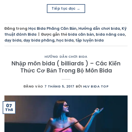
Tiếp tục đọc
→
Đăng trong
Học Bida Phăng Căn Bản
,
Hướng dẫn chơi bida
,
Kỹ
thuật đánh Bida
|
Được gắn thẻ
bida căn bản
,
bida nâng cao
,
dạy bida
,
dạy bida phăng
,
học bida
,
tập luyện bida
HƯỚNG DẪN CHƠI BIDA
Nhập môn bida ( billiards ) – Các Kiến
Thức Cơ Bản Trong Bộ Môn Bida
ĐĂNG VÀO
7 THÁNG 5, 2017
BỞI
HLV BIDA TOP
07
Th5