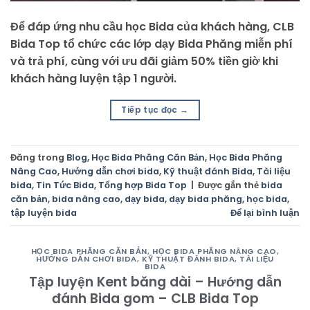
Để đáp ứng nhu cầu học Bida của khách hàng, CLB
Bida Top tổ chức các lớp dạy Bida Phăng miễn phí
và trả phí, cùng với ưu đãi giảm 50% tiền giờ khi
khách hàng luyện tập 1 người.
Tiếp tục đọc
→
Đăng trong
Blog
,
Học Bida Phăng Căn Bản
,
Học Bida Phăng
Nâng Cao
,
Hướng dẫn chơi bida
,
Kỹ thuật đánh Bida
,
Tài liệu
bida
,
Tin Tức Bida
,
Tổng hợp Bida Top
|
Được gắn thẻ
bida
căn bản
,
bida nâng cao
,
dạy bida
,
dạy bida phăng
,
học bida
,
tập luyện bida
Để lại bình luận
HỌC BIDA PHĂNG CĂN BẢN
,
HỌC BIDA PHĂNG NÂNG CAO
,
HƯỚNG DẪN CHƠI BIDA
,
KỸ THUẬT ĐÁNH BIDA
,
TÀI LIỆU
BIDA
Tập luyện Kent băng dài – Hướng dẫn
đánh Bida gom – CLB Bida Top