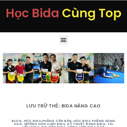
Học Bida
Cùng Top
LƯU TRỮ THẺ:
BIDA NÂNG CAO
BLOG
,
HỌC BIDA PHĂNG CĂN BẢN
,
HỌC BIDA PHĂNG NÂNG
CAO
,
HƯỚNG DẪN CHƠI BIDA
,
KỸ THUẬT ĐÁNH BIDA
,
TÀI
LIỆU BIDA
,
TIN TỨC BIDA
,
TỔNG HỢP BIDA TOP