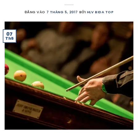
ĐĂNG VÀO
7 THÁNG 5, 2017
BỞI
HLV BIDA TOP
07
Th5