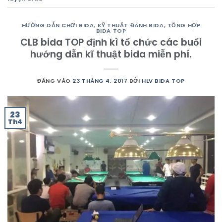
HƯỚNG DẪN CHƠI BIDA
,
KỸ THUẬT ĐÁNH BIDA
,
TỔNG HỢP
BIDA TOP
CLB bida TOP định kì tổ chức các buổi
hướng dẫn kĩ thuật bida miễn phí.
ĐĂNG VÀO
23 THÁNG 4, 2017
BỞI
HLV BIDA TOP
23
Th4