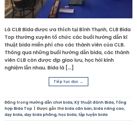
Là CLB Bida được ưa thích tại Bình Thạnh, CLB Bida
Top thường xuyên tổ chức các buổi hướng dẫn kĩ
thuật bida miễn phí cho các thành viên của CLB.
Thông qua những buổi hướng dẫn bida, các thành
viên CLB còn được dịp giao lưu, học hỏi kinh
nghiệm lẫn nhau. Bida là […]
Tiếp tục đọc
→
Đăng trong
Hướng dẫn chơi bida
,
Kỹ thuật đánh Bida
,
Tổng
hợp Bida Top
|
Được gắn thẻ
bida căn bản
,
bida nâng cao
,
dạy bida
,
dạy bida phăng
,
học bida
,
tập luyện bida