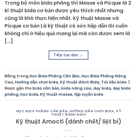
Trong bộ môn bida phăng thì Masse và Picque là 2
kĩ thuật bida cơ bản được yêu thích nhất nhưng
cũng là khó thực hiện nhất. Kỹ thuật Masse và
Picque cơ bản Là kỹ thuật có sức hấp dẫn lôi cuốn
không chỉ ở hiệu quả mang lại mà còn được xem là
[…]
Tiếp tục đọc
→
Đăng trong
Học Bida Phăng Căn Bản
,
Học Bida Phăng Nâng
Cao
,
Hướng dẫn chơi bida
,
Kỹ thuật đánh Bida
,
Tài liệu bida
|
Được gắn thẻ
bida căn bản
,
bida nâng cao
,
dạy bida
,
dạy bida
phăng
,
học bida
,
Kỹ thuật masse
,
tập luyện bida
HỌC BIDA PHĂNG CĂN BẢN
,
HƯỚNG DẪN CHƠI BIDA
,
KỸ
THUẬT ĐÁNH BIDA
Kỹ thuật Amocti (đánh chết/ liệt bi)