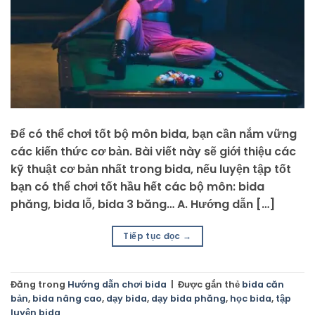
Để có thể chơi tốt bộ môn bida, bạn cần nắm vững
các kiến thức cơ bản. Bài viết này sẽ giới thiệu các
kỹ thuật cơ bản nhất trong bida, nếu luyện tập tốt
bạn có thể chơi tốt hầu hết các bộ môn: bida
phăng, bida lỗ, bida 3 băng… A. Hướng dẫn […]
Tiếp tục đọc
→
Đăng trong
Hướng dẫn chơi bida
|
Được gắn thẻ
bida căn
bản
,
bida nâng cao
,
dạy bida
,
dạy bida phăng
,
học bida
,
tập
luyện bida