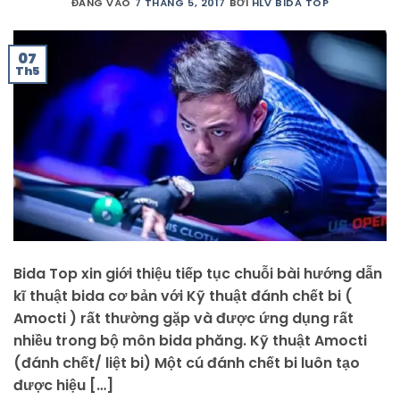
ĐĂNG VÀO
7 THÁNG 5, 2017
BỞI
HLV BIDA TOP
07
Th5
Bida Top xin giới thiệu tiếp tục chuỗi bài hướng dẫn
kĩ thuật bida cơ bản với Kỹ thuật đánh chết bi (
Amocti ) rất thường gặp và được ứng dụng rất
nhiều trong bộ môn bida phăng. Kỹ thuật Amocti
(đánh chết/ liệt bi) Một cú đánh chết bi luôn tạo
được hiệu […]