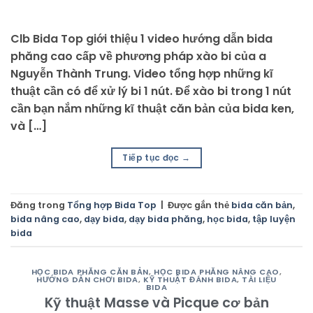
Clb Bida Top giới thiệu 1 video hướng dẫn bida
phăng cao cấp về phương pháp xào bi của a
Nguyễn Thành Trung. Video tổng hợp những kĩ
thuật cần có để xử lý bi 1 nút. Để xào bi trong 1 nút
cần bạn nắm những kĩ thuật căn bản của bida ken,
và […]
Tiếp tục đọc
→
Đăng trong
Tổng hợp Bida Top
|
Được gắn thẻ
bida căn bản
,
bida nâng cao
,
dạy bida
,
dạy bida phăng
,
học bida
,
tập luyện
bida
HỌC BIDA PHĂNG CĂN BẢN
,
HỌC BIDA PHĂNG NÂNG CAO
,
HƯỚNG DẪN CHƠI BIDA
,
KỸ THUẬT ĐÁNH BIDA
,
TÀI LIỆU
BIDA
Kỹ thuật Masse và Picque cơ bản