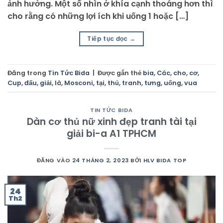
ảnh hưởng. Một số nhìn ở khía cạnh thoáng hơn thì
cho rằng có những lợi ích khi uống 1 hoặc […]
Tiếp tục đọc
→
Đăng trong
Tin Tức Bida
|
Được gắn thẻ
bia
,
Các
,
cho
,
cơ
,
Cup
,
đấu
,
giải
,
là
,
Mosconi
,
tại
,
thủ
,
tranh
,
tưng
,
uống
,
vua
TIN TỨC BIDA
Dàn cơ thủ nữ xinh đẹp tranh tài tại
giải bi-a A1 TPHCM
ĐĂNG VÀO
24 THÁNG 2, 2023
BỞI
HLV BIDA TOP
24
Th2