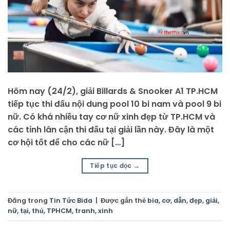
Hôm nay (24/2), giải Billards & Snooker A1 TP.HCM
tiếp tục thi đấu nội dung pool 10 bi nam và pool 9 bi
nữ. Có khá nhiều tay cơ nữ xinh đẹp từ TP.HCM và
các tỉnh lân cận thi đấu tại giải lần này. Đây là một
cơ hội tốt để cho các nữ […]
Tiếp tục đọc
→
Đăng trong
Tin Tức Bida
|
Được gắn thẻ
bia
,
cơ
,
dẫn
,
đẹp
,
giải
,
nữ
,
tại
,
thủ
,
TPHCM
,
tranh
,
xinh