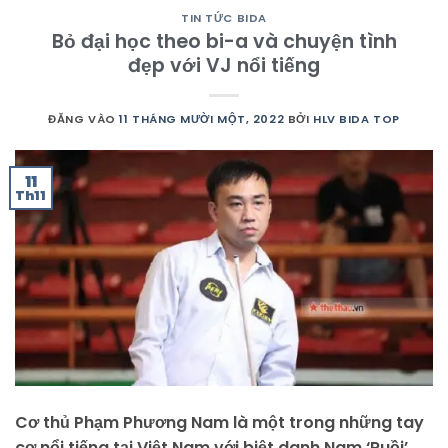
TIN TỨC BIDA
Bỏ đại học theo bi-a và chuyện tình
đẹp với VJ nổi tiếng
ĐĂNG VÀO
11 THÁNG MƯỜI MỘT, 2022
BỞI
HLV BIDA TOP
11
Th11
Cơ thủ Phạm Phương Nam là một trong những tay
cơ nổi tiếng tại Việt Nam với biệt danh Nam ‘Ruồi’.