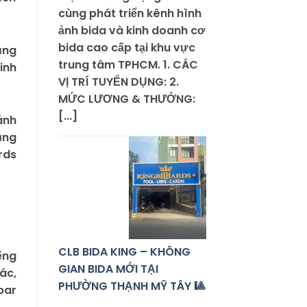
cùng phát triển kênh hình
ảnh bida và kinh doanh cơ
bida cao cấp tại khu vực
ụng
trung tâm TPHCM. 1. CÁC
inh
VỊ TRÍ TUYỂN DỤNG: 2.
MỨC LƯƠNG & THƯỞNG:
[...]
ánh
ăng
rds
CLB BIDA KING – KHÔNG
ếng
GIAN BIDA MỚI TẠI
ác,
PHƯỜNG THẠNH MỸ TÂY 🎱
bar