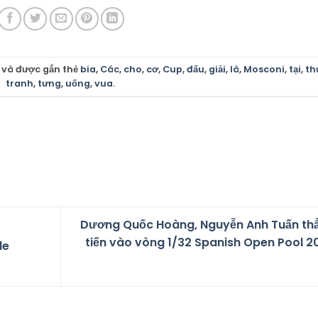
và được gắn thẻ
bia
,
Các
,
cho
,
cơ
,
Cup
,
đấu
,
giải
,
là
,
Mosconi
,
tại
,
th
tranh
,
tưng
,
uống
,
vua
.
Dương Quốc Hoàng, Nguyễn Anh Tuấn th
tiến vào vòng 1/32 Spanish Open Pool 2
de