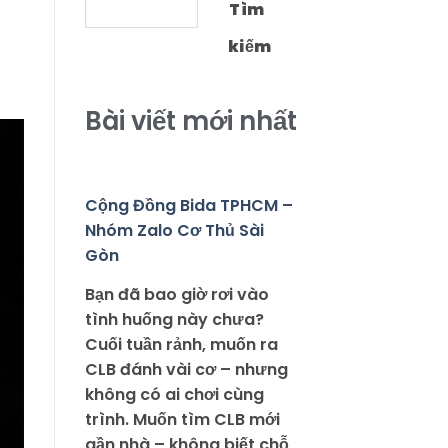
Tìm
kiếm
Bài viết mới nhất
Cộng Đồng Bida TPHCM –
Nhóm Zalo Cơ Thủ Sài
Gòn
Bạn đã bao giờ rơi vào
tình huống này chưa?
Cuối tuần rảnh, muốn ra
CLB đánh vài cơ – nhưng
không có ai chơi cùng
trình. Muốn tìm CLB mới
gần nhà – không biết chỗ