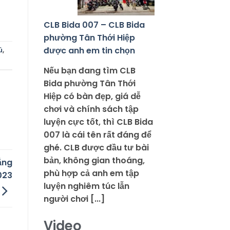
CLB Bida 007 – CLB Bida
phường Tân Thới Hiệp
được anh em tin chọn
ủ
,
Nếu bạn đang tìm CLB
Bida phường Tân Thới
Hiệp có bàn đẹp, giá dễ
chơi và chính sách tập
luyện cực tốt, thì CLB Bida
007 là cái tên rất đáng để
ghé. CLB được đầu tư bài
bản, không gian thoáng,
ẳng
phù hợp cả anh em tập
023
luyện nghiêm túc lẫn
người chơi [...]
Video