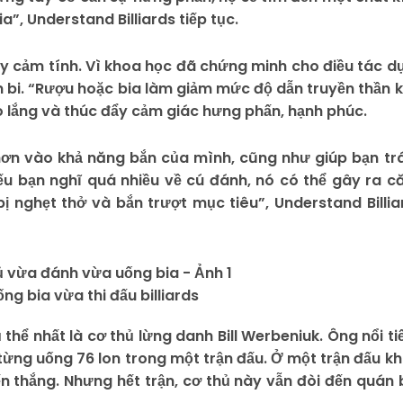
a”, Understand Billiards tiếp tục.
y cảm tính. Vì khoa học đã chứng minh cho điều tác d
 bi. “Rượu hoặc bia làm giảm mức độ dẫn truyền thần k
o lắng và thúc đẩy cảm giác hưng phấn, hạnh phúc.
 hơn vào khả năng bắn của mình, cũng như giúp bạn tr
ếu bạn nghĩ quá nhiều về cú đánh, nó có thể gây ra c
bị nghẹt thở và bắn trượt mục tiêu”, Understand Billia
ống bia vừa thi đấu billiards
hể nhất là cơ thủ lừng danh Bill Werbeniuk. Ông nổi ti
từng uống 76 lon trong một trận đấu. Ở một trận đấu kh
ến thắng. Nhưng hết trận, cơ thủ này vẫn đòi đến quán 