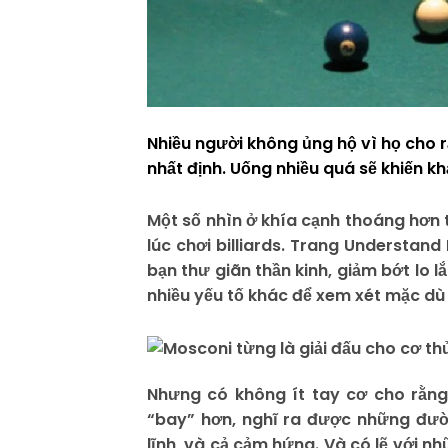
Nhiều người không ủng hộ vì họ cho r
nhất định. Uống nhiều quá sẽ khiến k
Một số nhìn ở khía cạnh thoáng hơn th
lúc chơi billiards. Trang Understand
bạn thư giãn thần kinh, giảm bớt lo l
nhiều yếu tố khác để xem xét mặc dù
Nhưng có không ít tay cơ cho rằng
“bay” hơn, nghĩ ra được những đường
lĩnh, và cả cảm hứng. Và có lẽ với n