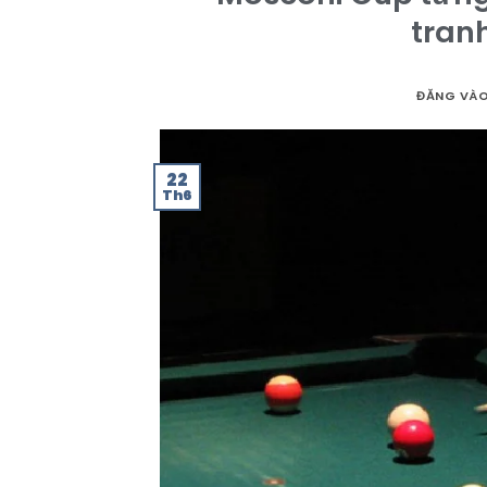
tran
ĐĂNG VÀ
22
Th6