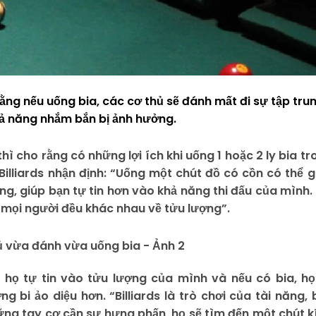
ằng nếu uống bia, các cơ thủ sẽ đánh mất đi sự tập tru
hả năng nhắm bắn bị ảnh hưởng.
ì cho rằng có những lợi ích khi uống 1 hoặc 2 ly bia tr
 Billiards nhận định: “Uống một chút đồ có cồn có thể g
ắng, giúp bạn tự tin hơn vào khả năng thi đấu của mình.
 mọi người đều khác nhau về tửu lượng”.
 họ tự tin vào tửu lượng của mình và nếu có bia, họ
 bi ảo diệu hơn. “Billiards là trò chơi của tài năng, 
hững tay cơ cần sự hưng phấn, họ sẽ tìm đến một chút k