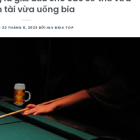
h tài vừa uống bia
O
22 THÁNG 6, 2023
BỞI
HLV BIDA TOP