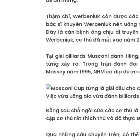
để ăn mừng.
Thậm chí, Werbeniuk còn được các b
bác sĩ khuyên Werbeniuk nên uống r
Đây là căn bệnh ông chịu di truyền
Werbeniuk, cơ thủ đã mất vào năm 20
Tại giải billiards Musconi danh tiế
từng xảy ra. Trong trận đánh đôi
Massey năm 1995, NHM có dịp được ch
Việc vừa uống bia vừa đánh billiards
Đằng sau chỗ ngồi của các cơ thủ là
cặp cơ thủ rất thích thú và đã thực 
Qua những câu chuyện trên, có thể 