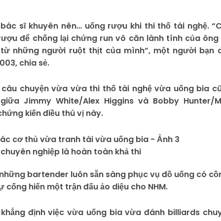
ác sĩ khuyên nên… uống rượu khi thi thố tài nghệ. “
ượu để chống lại chứng run vô căn lành tính của ông 
 từ những người ruột thịt của mình”, một người bạn 
03, chia sẻ.
ng, câu chuyện vừa vừa thi thố tài nghệ vừa uống bia c
 giữa Jimmy White/Alex Higgins và Bobby Hunter/M
ứng kiến điều thú vị này.
 chuyên nghiệp là hoàn toàn khả thi
 những bartender luôn sẵn sàng phục vụ đồ uống có cồn
sự cống hiến một trận đấu ảo diệu cho NHM.
khẳng định việc vừa uống bia vừa đánh billiards chu