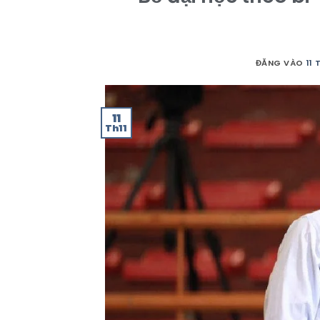
ĐĂNG VÀO
11
11
Th11