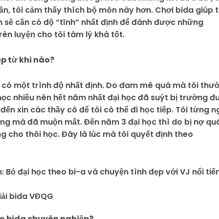
dần, tôi cảm thấy thích bộ môn này hơn. Chơi bida giúp t
n sẽ cần có độ “tĩnh” nhất định để đánh được những
n luyện cho tôi tâm lý khá tốt.
p từ khi nào?
đã có một trình độ nhất định. Do đam mê quá mà tôi thư
 học nhiều nên hết năm nhất đại học đã suýt bị trường đu
 đến xin các thầy cô để tôi có thể đi học tiếp. Tôi từng n
hưng mà đã muộn mất. Đến năm 3 đại học thì do bị nợ qu
g cho thôi học. Đây là lúc mà tôi quyết định theo
ải bida VĐQG
eo bida chuyên nghiệp?