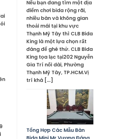
Nếu bạn đang tìm một địa
điểm chơi bida rộng rãi,
ai
nhiều bàn và không gian
ói
thoải mái tại khu vực
Thạnh Mỹ Tây thì CLB Bida
King là một lựa chọn rất
đáng để ghé thử. CLB Bida
King tọa lạc tại202 Nguyễn
Gia Trí nối dài, Phường
Thạnh Mỹ Tây, TP.HCM.Vị
ên
trí khá [...]
9
Tổng Hợp Các Mẫu Bàn
i
Bida Mini Mr Vương Đáng