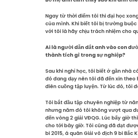
Ngay từ thời điểm tôi thi đại học xon
của mình. Khi biết tôi bị trường buộ
với tôi là hãy chịu trách nhiệm cho q
Ai là người dẫn dắt anh vào con đ
thành tích gì trong sự nghiệp?
Sau khi nghỉ học, tôi biết ở gần nhà
đó đang dạy nên tôi đã đến xin theo
điên cuồng tập luyện. Từ lúc đó, tôi 
Tôi bắt đầu tập chuyên nghiệp từ năm 
nhưng năm đó tôi không vượt qua đượ
đến vòng 2 giải VĐQG. Lúc bấy giờ thì
cho tới bây giờ. Tôi cũng đã đạt đượ
bi 2015, á quân Giải vô địch 9 bi Bắc 