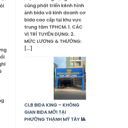
cùng phát triển kênh hình
ôi
ảnh bida và kinh doanh cơ
bida cao cấp tại khu vực
trung tâm TPHCM. 1. CÁC
VỊ TRÍ TUYỂN DỤNG: 2.
MỨC LƯƠNG & THƯỞNG:
[...]
ờng
ổi
ghĩ
á
CLB BIDA KING – KHÔNG
GIAN BIDA MỚI TẠI
PHƯỜNG THẠNH MỸ TÂY 🎱