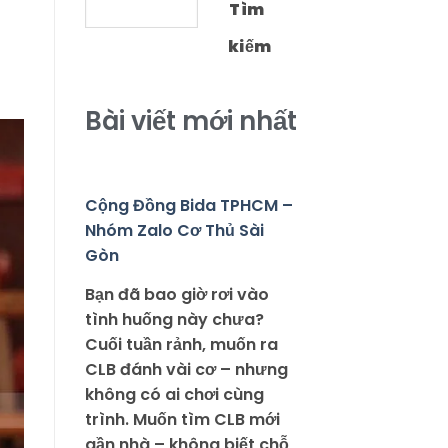
Tìm
kiếm
Bài viết mới nhất
Cộng Đồng Bida TPHCM –
Nhóm Zalo Cơ Thủ Sài
Gòn
Bạn đã bao giờ rơi vào
tình huống này chưa?
Cuối tuần rảnh, muốn ra
CLB đánh vài cơ – nhưng
không có ai chơi cùng
trình. Muốn tìm CLB mới
gần nhà – không biết chỗ