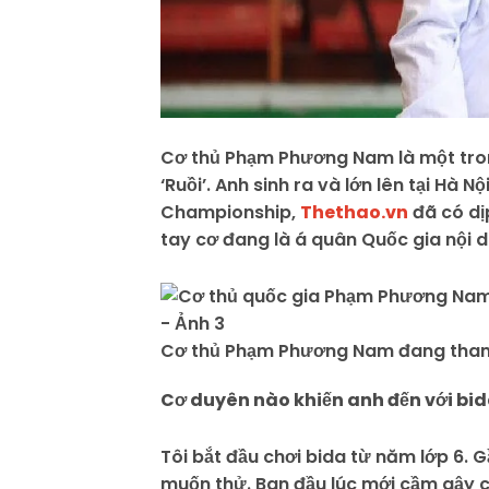
Cơ thủ Phạm Phương Nam là một trong
‘Ruồi’. Anh sinh ra và lớn lên tại Hà
Championship,
Thethao.vn
đã có dị
tay cơ đang là á quân Quốc gia nội d
Cơ thủ Phạm Phương Nam đang tham 
Cơ duyên nào khiến anh đến với bi
Tôi bắt đầu chơi bida từ năm lớp 6. G
muốn thử. Ban đầu lúc mới cầm gậy ch