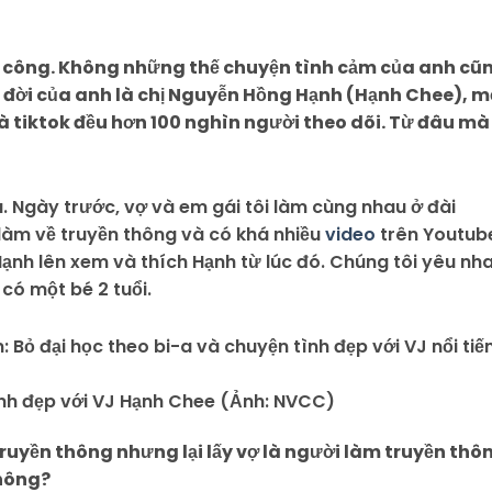
 công. Không những thế chuyện tình cảm của anh cũ
 đời của anh là chị Nguyễn Hồng Hạnh (Hạnh Chee), m
à tiktok đều hơn 100 nghìn người theo dõi. Từ đâu mà
ệu. Ngày trước, vợ và em gái tôi làm cùng nhau ở đài
ợ làm về truyền thông và có khá nhiều
video
trên Youtub
nh lên xem và thích Hạnh từ lúc đó. Chúng tôi yêu nha
 có một bé 2 tuổi.
h đẹp với VJ Hạnh Chee (Ảnh: NVCC)
truyền thông nhưng lại lấy vợ là người làm truyền thô
không?