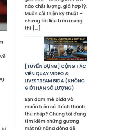
nào chất lượng, giá hợp lý.
Muốn cải thiện kỹ thuật –
nhưng tài liệu trên mạng
thì [...]
am
 về
[TUYỂN DỤNG] CỘNG TÁC
VIÊN QUAY VIDEO &
LIVESTREAM BIDA (KHÔNG
GIỚI HẠN SỐ LƯỢNG)
Bạn đam mê bida và
muốn biến sở thích thành
thu nhập? Chúng tôi đang
tìm kiếm những gương
mặt nữ năng động để
 bi