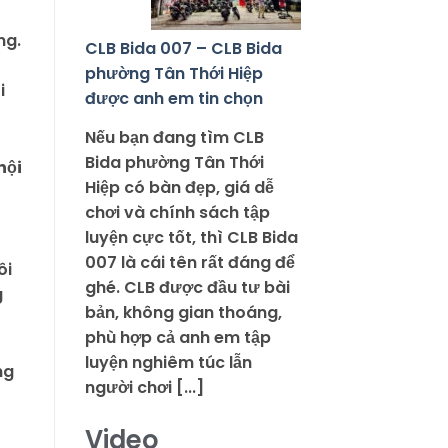
ng.
CLB Bida 007 – CLB Bida
phường Tân Thới Hiệp
i
được anh em tin chọn
Nếu bạn đang tìm CLB
Bida phường Tân Thới
nội
Hiệp có bàn đẹp, giá dễ
chơi và chính sách tập
luyện cực tốt, thì CLB Bida
007 là cái tên rất đáng để
ôi
ghé. CLB được đầu tư bài
g
bản, không gian thoáng,
phù hợp cả anh em tập
luyện nghiêm túc lẫn
người chơi [...]
Video