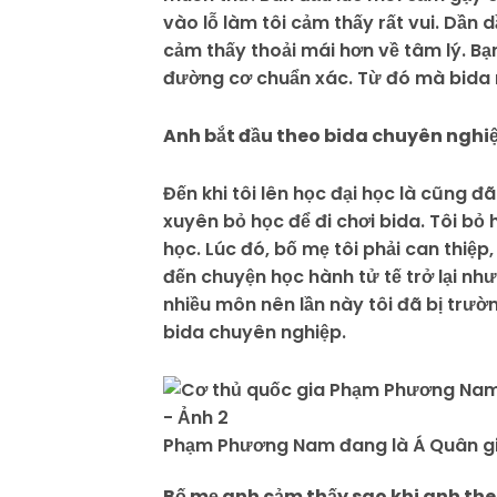
vào lỗ làm tôi cảm thấy rất vui. Dần 
cảm thấy thoải mái hơn về tâm lý. Bạ
đường cơ chuẩn xác. Từ đó mà bida rè
Anh bắt đầu theo bida chuyên nghiệ
Đến khi tôi lên học đại học là cũng 
xuyên bỏ học để đi chơi bida. Tôi bỏ
học. Lúc đó, bố mẹ tôi phải can thiệp,
đến chuyện học hành tử tế trở lại n
nhiều môn nên lần này tôi đã bị trườn
bida chuyên nghiệp.
Phạm Phương Nam đang là Á Quân gi
Bố mẹ anh cảm thấy sao khi anh th