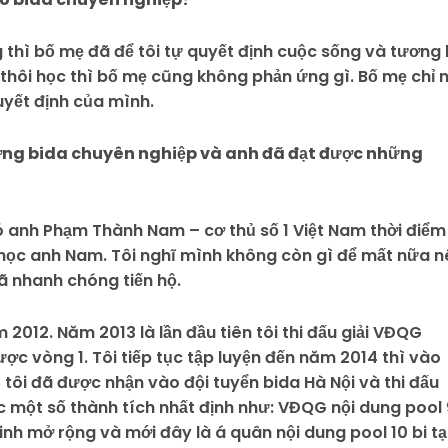
g thì bố mẹ đã để tôi tự quyết định cuộc sống và tương l
c thôi học thì bố mẹ cũng không phản ứng gì. Bố mẹ chỉ n
uyết định của mình.
ường bida chuyên nghiệp và anh đã đạt được những
 có anh Phạm Thành Nam – cơ thủ số 1 Việt Nam thời điểm
 học anh Nam. Tôi nghĩ mình không còn gì để mất nữa n
đã nhanh chóng tiến hộ.
2012. Năm 2013 là lần đầu tiên tôi thi đấu giải VĐQG
c vòng 1. Tôi tiếp tục tập luyện đến năm 2014 thì vào
 tôi đã được nhận vào đội tuyển bida Hà Nội và thi đấu
c một số thành tích nhất định như: VĐQG nội dung pool 
Kinh mở rộng và mới đây là á quân nội dung pool 10 bi tạ