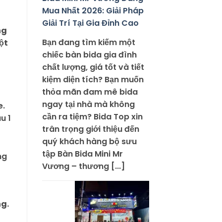
Mua Nhất 2026: Giải Pháp
Giải Trí Tại Gia Đỉnh Cao
ng
Bạn đang tìm kiếm một
ột
chiếc bàn bida gia đình
chất lượng, giá tốt và tiết
kiệm diện tích? Bạn muốn
thỏa mãn đam mê bida
ngay tại nhà mà không
e.
cần ra tiệm? Bida Top xin
u 1
trân trọng giới thiệu đến
quý khách hàng bộ sưu
tập Bàn Bida Mini Mr
Vương – thương [...]
ng.