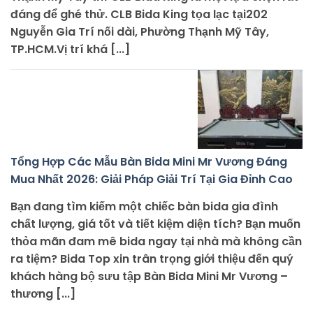
đáng để ghé thử. CLB Bida King tọa lạc tại202
Nguyễn Gia Trí nối dài, Phường Thạnh Mỹ Tây,
TP.HCM.Vị trí khá [...]
Tổng Hợp Các Mẫu Bàn Bida Mini Mr Vương Đáng
Mua Nhất 2026: Giải Pháp Giải Trí Tại Gia Đỉnh Cao
Bạn đang tìm kiếm một chiếc bàn bida gia đình
chất lượng, giá tốt và tiết kiệm diện tích? Bạn muốn
thỏa mãn đam mê bida ngay tại nhà mà không cần
ra tiệm? Bida Top xin trân trọng giới thiệu đến quý
khách hàng bộ sưu tập Bàn Bida Mini Mr Vương –
thương [...]