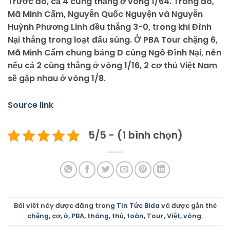
Trước đó, cả 4 cũng thắng ở vòng 1/64. Trong đó,
Mã Minh Cẩm, Nguyễn Quốc Nguyện và Nguyễn
Huỳnh Phương Linh đều thắng 3-0, trong khi Đình
Nại thắng trong loạt đấu súng. Ở PBA Tour chặng 6,
Mã Minh Cẩm chung bảng D cùng Ngô Đình Nại, nên
nếu cả 2 cùng thắng ở vòng 1/16, 2 cơ thủ Việt Nam
sẽ gặp nhau ở vòng 1/8.
Source link
5/5 - (1 bình chọn)
Bài viết này được đăng trong
Tin Tức Bida
và được gắn thẻ
chặng
,
cơ
,
ở
,
PBA
,
tháng
,
thủ
,
toàn
,
Tour
,
Việt
,
vòng
.