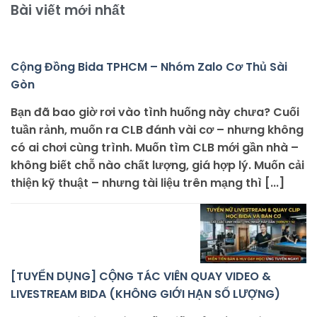
Bài viết mới nhất
Cộng Đồng Bida TPHCM – Nhóm Zalo Cơ Thủ Sài
Gòn
Bạn đã bao giờ rơi vào tình huống này chưa? Cuối
tuần rảnh, muốn ra CLB đánh vài cơ – nhưng không
có ai chơi cùng trình. Muốn tìm CLB mới gần nhà –
không biết chỗ nào chất lượng, giá hợp lý. Muốn cải
thiện kỹ thuật – nhưng tài liệu trên mạng thì [...]
[TUYỂN DỤNG] CỘNG TÁC VIÊN QUAY VIDEO &
LIVESTREAM BIDA (KHÔNG GIỚI HẠN SỐ LƯỢNG)