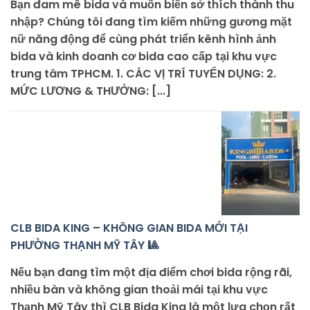
Bạn đam mê bida và muốn biến sở thích thành thu
nhập? Chúng tôi đang tìm kiếm những gương mặt
nữ năng động để cùng phát triển kênh hình ảnh
bida và kinh doanh cơ bida cao cấp tại khu vực
trung tâm TPHCM. 1. CÁC VỊ TRÍ TUYỂN DỤNG: 2.
MỨC LƯƠNG & THƯỞNG: [...]
CLB BIDA KING – KHÔNG GIAN BIDA MỚI TẠI
PHƯỜNG THẠNH MỸ TÂY 🎱
Nếu bạn đang tìm một địa điểm chơi bida rộng rãi,
nhiều bàn và không gian thoải mái tại khu vực
Thạnh Mỹ Tây thì CLB Bida King là một lựa chọn rất