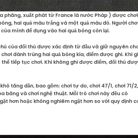
da phăng, xuất phát từ France là nước Pháp ) được chơi
bóng, hai quả màu trắng và một quả màu đỏ. Người chơ
 của mình để đụng vào hai quả bóng còn lại.
 chủ của đối thủ được xác định từ đầu và giữ nguyên ch
i chơi đánh trúng hai quả bóng kia, điểm được ghi. Khi g
 thể tiếp tục chơi. Khi không ghi được điểm, đối thủ đư
khó tăng dần, bao gồm: chơi tự do, chơi 47/1, chơi 71/2
 ba băng và chơi nghệ thuật. Mỗi trò chơi này đều có
gặt hơn hoặc không nghiêm ngặt hơn so với quy định c