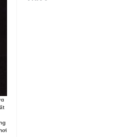
ữa
ất
ụng
hơi