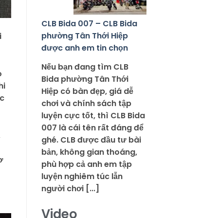
CLB Bida 007 – CLB Bida
phường Tân Thới Hiệp
i
được anh em tin chọn
Nếu bạn đang tìm CLB
o
Bida phường Tân Thới
hi
Hiệp có bàn đẹp, giá dễ
ợc
chơi và chính sách tập
luyện cực tốt, thì CLB Bida
007 là cái tên rất đáng để
,
ghé. CLB được đầu tư bài
bản, không gian thoáng,
ơ
phù hợp cả anh em tập
luyện nghiêm túc lẫn
người chơi [...]
Video