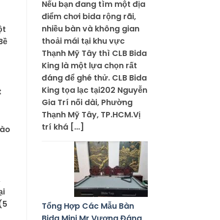
Nếu bạn đang tìm một địa
điểm chơi bida rộng rãi,
nhiều bàn và không gian
ột
thoải mái tại khu vực
Bề
Thạnh Mỹ Tây thì CLB Bida
King là một lựa chọn rất
đáng để ghé thử. CLB Bida
King tọa lạc tại202 Nguyễn
t
Gia Trí nối dài, Phường
Thạnh Mỹ Tây, TP.HCM.Vị
trí khá [...]
vào
,
ại
(5
Tổng Hợp Các Mẫu Bàn
Bida Mini Mr Vương Đáng