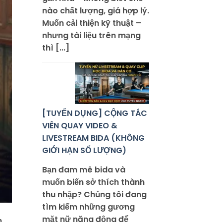
nào chất lượng, giá hợp lý.
Muốn cải thiện kỹ thuật –
nhưng tài liệu trên mạng
thì [...]
[TUYỂN DỤNG] CỘNG TÁC
VIÊN QUAY VIDEO &
LIVESTREAM BIDA (KHÔNG
GIỚI HẠN SỐ LƯỢNG)
Bạn đam mê bida và
muốn biến sở thích thành
thu nhập? Chúng tôi đang
tìm kiếm những gương
mặt nữ năng động để
n