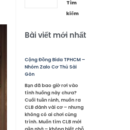
Tìm
kiếm
Bài viết mới nhất
Cộng Đồng Bida TPHCM –
Nhóm Zalo Cơ Thủ Sài
Gòn
Bạn đã bao giờ rơi vào
tình huống này chưa?
Cuối tuần rảnh, muốn ra
CLB đánh vài cơ – nhưng
không có ai chơi cùng
trình. Muốn tìm CLB mới
gần nhà – không biết chỗ