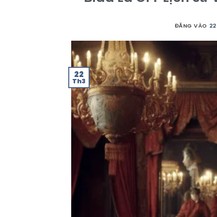
ĐĂNG VÀO
22
22
Th3