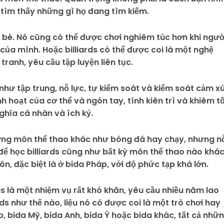
 tìm thấy những gì họ đang tìm kiếm.
 bạn bè. Nó cũng có thể được chơi nghiêm túc hơn khi ngườ
h của mình. Hoặc billiards có thể được coi là một nghệ
ranh, yêu cầu tập luyện liên tục.
 như tập trung, nỗ lực, tự kiểm soát và kiểm soát cảm xú
linh hoạt của cơ thể và ngón tay, tính kiên trì và khiêm t
ghĩa cá nhân và ích kỷ.
ững môn thể thao khác như bóng đá hay chạy, nhưng n
t để học billiards cũng như bất kỳ môn thể thao nào khác
ôn, đặc biệt là ở bida Pháp, với độ phức tạp khá lớn.
ds là một nhiệm vụ rất khó khăn, yêu cầu nhiều năm lao
rds như thế nào, liệu nó có được coi là một trò chơi hay
, bida Mỹ, bida Anh, bida Ý hoặc bida khác, tất cả nhữ