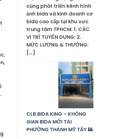
cùng phát triển kênh hình
ảnh bida và kinh doanh cơ
bida cao cấp tại khu vực
i
trung tâm TPHCM. 1. CÁC
VỊ TRÍ TUYỂN DỤNG: 2.
MỨC LƯƠNG & THƯỞNG:
[...]
c,
ốn,
ỗ
.
CLB BIDA KING – KHÔNG
GIAN BIDA MỚI TẠI
PHƯỜNG THẠNH MỸ TÂY 🎱
ng