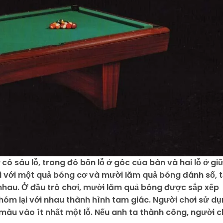
có sáu lỗ, trong đó bốn lỗ ở góc của bàn và hai lỗ ở gi
ơi với một quả bóng cơ và mười lăm quả bóng đánh số, t
nhau. Ở đầu trò chơi, mười lăm quả bóng được sắp xếp
hóm lại với nhau thành hình tam giác. Người chơi sử d
àu vào ít nhất một lỗ. Nếu anh ta thành công, người c