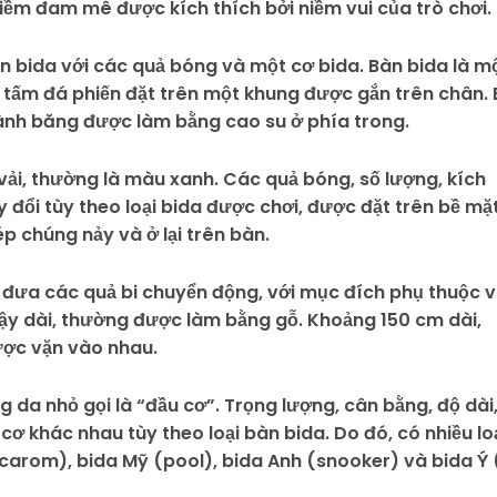
iềm đam mê được kích thích bởi niềm vui của trò chơi.
n bida với các quả bóng và một cơ bida. Bàn bida là m
tấm đá phiến đặt trên một khung được gắn trên chân. 
nh băng được làm bằng cao su ở phía trong.
ải, thường là màu xanh. Các quả bóng, số lượng, kích
đổi tùy theo loại bida được chơi, được đặt trên bề mặ
p chúng nảy và ở lại trên bàn.
 đưa các quả bi chuyển động, với mục đích phụ thuộc 
dậy dài, thường được làm bằng gỗ. Khoảng 150 cm dài,
ược vặn vào nhau.
g da nhỏ gọi là “đầu cơ”. Trọng lượng, cân bằng, độ dài
u cơ khác nhau tùy theo loại bàn bida. Do đó, có nhiều lo
(carom), bida Mỹ (pool), bida Anh (snooker) và bida Ý 