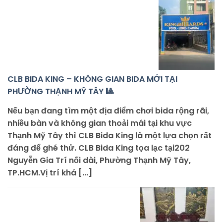
CLB BIDA KING – KHÔNG GIAN BIDA MỚI TẠI
PHƯỜNG THẠNH MỸ TÂY 🎱
Nếu bạn đang tìm một địa điểm chơi bida rộng rãi,
nhiều bàn và không gian thoải mái tại khu vực
Thạnh Mỹ Tây thì CLB Bida King là một lựa chọn rất
đáng để ghé thử. CLB Bida King tọa lạc tại202
Nguyễn Gia Trí nối dài, Phường Thạnh Mỹ Tây,
TP.HCM.Vị trí khá [...]