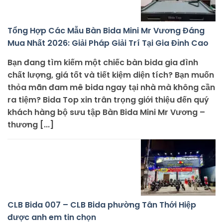
Tổng Hợp Các Mẫu Bàn Bida Mini Mr Vương Đáng
Mua Nhất 2026: Giải Pháp Giải Trí Tại Gia Đỉnh Cao
Bạn đang tìm kiếm một chiếc bàn bida gia đình
chất lượng, giá tốt và tiết kiệm diện tích? Bạn muốn
thỏa mãn đam mê bida ngay tại nhà mà không cần
ra tiệm? Bida Top xin trân trọng giới thiệu đến quý
khách hàng bộ sưu tập Bàn Bida Mini Mr Vương –
thương [...]
CLB Bida 007 – CLB Bida phường Tân Thới Hiệp
được anh em tin chọn