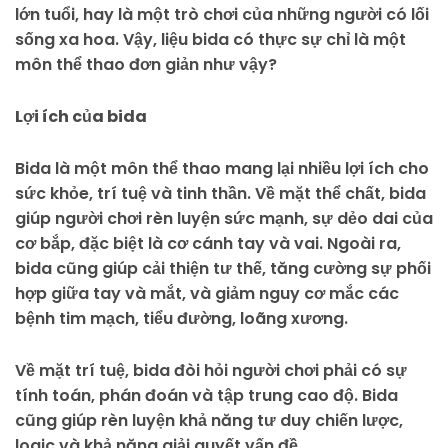
lớn tuổi, hay là một trò chơi của những người có lối
sống xa hoa. Vậy, liệu bida có thực sự chỉ là một
môn thể thao đơn giản như vậy?
Lợi ích của bida
Bida là một môn thể thao mang lại nhiều lợi ích cho
sức khỏe, trí tuệ và tinh thần. Về mặt thể chất, bida
giúp người chơi rèn luyện sức mạnh, sự dẻo dai của
cơ bắp, đặc biệt là cơ cánh tay và vai. Ngoài ra,
bida cũng giúp cải thiện tư thế, tăng cường sự phối
hợp giữa tay và mắt, và giảm nguy cơ mắc các
bệnh tim mạch, tiểu đường, loãng xương.
Về mặt trí tuệ, bida đòi hỏi người chơi phải có sự
tính toán, phán đoán và tập trung cao độ. Bida
cũng giúp rèn luyện khả năng tư duy chiến lược,
logic và khả năng giải quyết vấn đề.