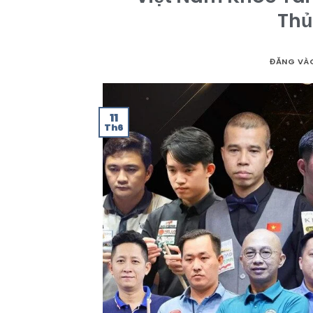
Thủ
ĐĂNG V
11
Th6