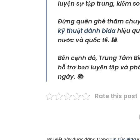
luyện sự tập trung, kiểm so
Đừng quên ghé thăm chu
kỹ thuật đánh bida
hiệu qu
nước và quốc tế. 🎱
Bên cạnh đó, Trung Tâm Bi
hỗ trợ bạn luyện tập và ph
ngày. 📚
Rate this post
Bài viết này được đăng trong
Tin Tức Bida
v