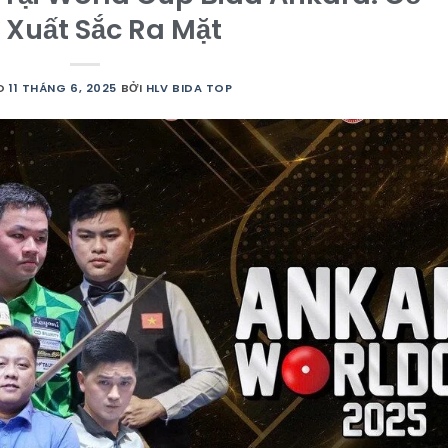
 Xuất Sắc Ra Mặt
ÀO
11 THÁNG 6, 2025
BỞI
HLV BIDA TOP