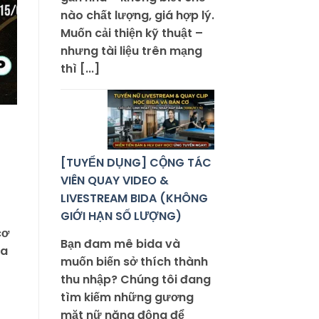
nào chất lượng, giá hợp lý.
Muốn cải thiện kỹ thuật –
nhưng tài liệu trên mạng
thì [...]
[TUYỂN DỤNG] CỘNG TÁC
VIÊN QUAY VIDEO &
LIVESTREAM BIDA (KHÔNG
GIỚI HẠN SỐ LƯỢNG)
cơ
Bạn đam mê bida và
ra
muốn biến sở thích thành
thu nhập? Chúng tôi đang
tìm kiếm những gương
mặt nữ năng động để