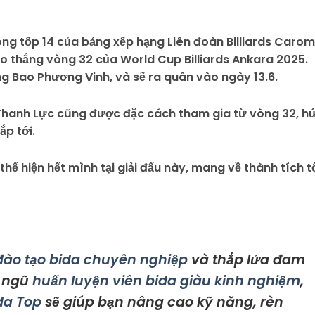
ong tốp 14 của bảng xếp hạng Liên đoàn Billiards Carom
o thẳng vòng 32 của World Cup Billiards Ankara 2025.
ùng Bao Phương Vinh, và sẽ ra quân vào ngày 13.6.
Thanh Lực cũng được đặc cách tham gia từ vòng 32, h
p tới.
hể hiện hết mình tại giải đấu này, mang về thành tích t
đào tạo bida chuyên nghiệp
và thắp lửa đam
i ngũ
huấn luyện viên bida giàu kinh nghiệm
,
ida Top
sẽ giúp bạn nâng cao kỹ năng, rèn