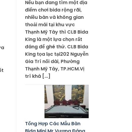
Nếu bạn đang tìm một địa
điểm chơi bida rộng rãi,
nhiều bàn và không gian
thoải mái tại khu vực
Thạnh Mỹ Tây thì CLB Bida
King là một lựa chọn rất
đáng để ghé thử. CLB Bida
ứa
King tọa lạc tại202 Nguyễn
Gia Trí nối dài, Phường
Thạnh Mỹ Tây, TP.HCM.Vị
ốt
trí khá [...]
Tổng Hợp Các Mẫu Bàn
Bida Mini Mr Vương Đáng