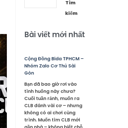
Tìm
kiếm
Bài viết mới nhất
Cộng Đồng Bida TPHCM –
Nhóm Zalo Cơ Thủ Sài
Gòn
Bạn đã bao giờ rơi vào
tình huống này chưa?
Cuối tuần rảnh, muốn ra
CLB đánh vài cơ – nhưng
không có ai chơi cùng
trình. Muốn tìm CLB mới
gần nhà – không biết chỗ