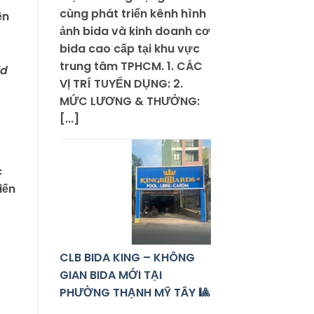
cùng phát triển kênh hình
ền
ảnh bida và kinh doanh cơ
bida cao cấp tại khu vực
trung tâm TPHCM. 1. CÁC
ld
VỊ TRÍ TUYỂN DỤNG: 2.
MỨC LƯƠNG & THƯỞNG:
[...]
c
iến
CLB BIDA KING – KHÔNG
GIAN BIDA MỚI TẠI
PHƯỜNG THẠNH MỸ TÂY 🎱