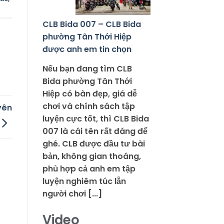
CLB Bida 007 – CLB Bida
phường Tân Thới Hiệp
được anh em tin chọn
Nếu bạn đang tìm CLB
Bida phường Tân Thới
Hiệp có bàn đẹp, giá dễ
chơi và chính sách tập
yên
luyện cực tốt, thì CLB Bida
007 là cái tên rất đáng để
ghé. CLB được đầu tư bài
bản, không gian thoáng,
phù hợp cả anh em tập
luyện nghiêm túc lẫn
người chơi [...]
Video