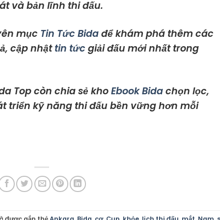
át và bản lĩnh thi đấu.
yên mục
Tin Tức Bida
để khám phá thêm các
ả, cập nhật
tin tức
giải đấu mới nhất trong
da Top còn chia sẻ kho
Ebook Bida
chọn lọc,
át triển kỹ năng thi đấu bền vững hơn mỗi
à được gắn thẻ
Ankara
,
Bida
,
cơ
,
Cup
,
khỏe
,
lịch thi đấu
,
mắt
,
Nam
,