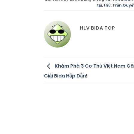
tại
,
thủ
,
Trần Quyế
HLV BIDA TOP
Khám Phá 3 Cơ Thủ Việt Nam Gâ
Giải Bida Hấp Dẫn!