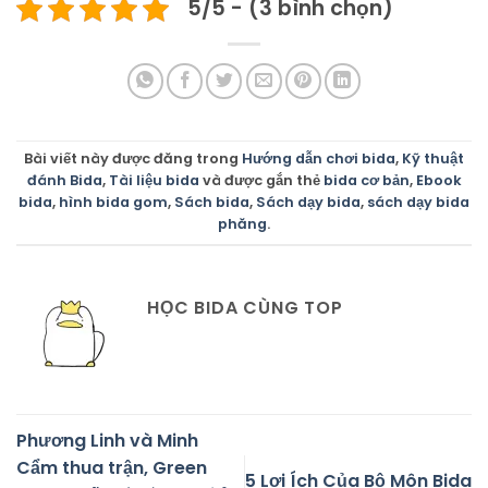
5/5 - (3 bình chọn)
Bài viết này được đăng trong
Hướng dẫn chơi bida
,
Kỹ thuật
đánh Bida
,
Tài liệu bida
và được gắn thẻ
bida cơ bản
,
Ebook
bida
,
hình bida gom
,
Sách bida
,
Sách dạy bida
,
sách dạy bida
phăng
.
HỌC BIDA CÙNG TOP
Phương Linh và Minh
Cẩm thua trận, Green
5 Lợi Ích Của Bộ Môn Bida