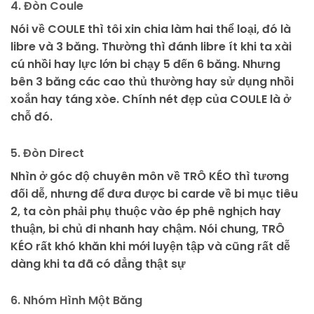
4. Đòn Coule
Nói về COULE thì tôi xin chia làm hai thể loại, đó là
libre và 3 băng. Thường thì đánh libre ít khi ta xài
cú nhồi hay lực lớn bi chạy 5 đến 6 băng. Nhưng
bên 3 băng các cao thủ thường hay sử dụng nhồi
xoắn hay táng xòe. Chính nét đẹp của COULE là ở
chỗ đó.
5. Đòn Direct
Nhìn ở góc độ chuyên môn về TRÔ KÉO thì tương
đối dễ, nhưng để đưa được bi carde về bi mục tiêu
2, ta còn phải phụ thuộc vào ép phê nghịch hay
thuận, bi chủ đi nhanh hay chậm. Nói chung, TRÔ
KÉO rất khó khăn khi mới luyện tập và cũng rất dễ
dàng khi ta đã có đẳng thật sự
6. Nhóm Hình Một Băng