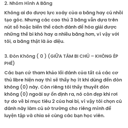
2. Nhóm Hình A Băng
Không ai đo được lực xoáy của a băng hay cú nhồi
tạo góc. Nhưng các cao thủ 3 băng vẫn dựa trên
nút số hoặc biến thế cách đánh để hóa giải được
những thế bi khó hay a nhiều băng hơn, vì vậy với
tôi, a băng thật là ảo diệu.
3. Đòn Không ( 0 ) (GIỮA TÂM BI CHỦ – KHÔNG ÉP
PHÊ)
Các bạn cứ tham khảo lối đánh của tất cả các cơ
thủ libre hiện nay thì sẽ thấy họ ít khi dùng đến đòn
không (0) này. Còn riêng tôi thấy thuyết đòn
không (0) ngoài sự ổn định ra, nó còn đẹp khi rơi
tự do về bi mục tiêu 2 của hai bi, vì vậy tôi chọn cú
đánh này làm cú sở trường cho riêng mình để
luyện tập và chia sẻ cùng các bạn học viên.