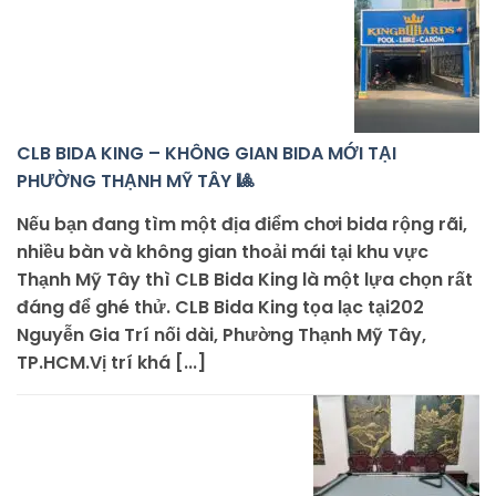
CLB BIDA KING – KHÔNG GIAN BIDA MỚI TẠI
PHƯỜNG THẠNH MỸ TÂY 🎱
Nếu bạn đang tìm một địa điểm chơi bida rộng rãi,
nhiều bàn và không gian thoải mái tại khu vực
Thạnh Mỹ Tây thì CLB Bida King là một lựa chọn rất
đáng để ghé thử. CLB Bida King tọa lạc tại202
Nguyễn Gia Trí nối dài, Phường Thạnh Mỹ Tây,
TP.HCM.Vị trí khá [...]