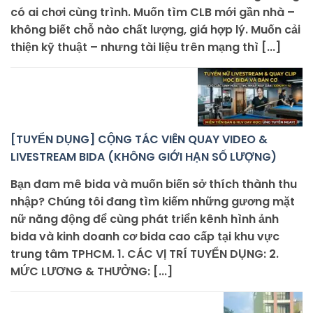
có ai chơi cùng trình. Muốn tìm CLB mới gần nhà –
không biết chỗ nào chất lượng, giá hợp lý. Muốn cải
thiện kỹ thuật – nhưng tài liệu trên mạng thì [...]
[TUYỂN DỤNG] CỘNG TÁC VIÊN QUAY VIDEO &
LIVESTREAM BIDA (KHÔNG GIỚI HẠN SỐ LƯỢNG)
Bạn đam mê bida và muốn biến sở thích thành thu
nhập? Chúng tôi đang tìm kiếm những gương mặt
nữ năng động để cùng phát triển kênh hình ảnh
bida và kinh doanh cơ bida cao cấp tại khu vực
trung tâm TPHCM. 1. CÁC VỊ TRÍ TUYỂN DỤNG: 2.
MỨC LƯƠNG & THƯỞNG: [...]