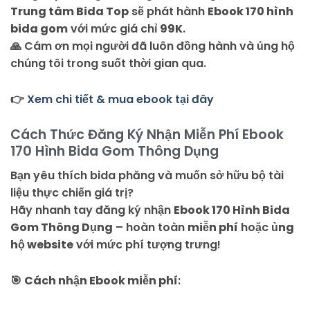
Trung tâm Bida Top
sẽ phát hành
Ebook 170 hình
bida gom
với mức giá chỉ
99K
.
🙏 Cám ơn mọi người đã luôn đồng hành và ủng hộ
chúng tôi trong suốt thời gian qua.
👉
Xem chi tiết & mua ebook tại đây
Cách Thức Đăng Ký Nhận Miễn Phí Ebook
170 Hình Bida Gom Thông Dụng
Bạn yêu thích bida phăng và muốn sở hữu bộ tài
liệu thực chiến giá trị?
Hãy nhanh tay đăng ký nhận
Ebook 170 Hình Bida
Gom Thông Dụng
– hoàn toàn
miễn phí
hoặc
ủng
hộ website
với mức phí tượng trưng!
🎯
Cách nhận Ebook miễn phí
: