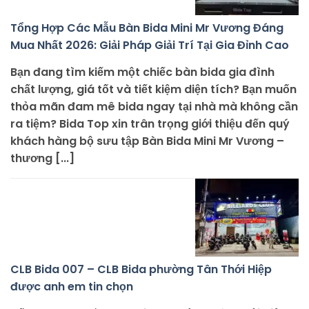
Tổng Hợp Các Mẫu Bàn Bida Mini Mr Vương Đáng
Mua Nhất 2026: Giải Pháp Giải Trí Tại Gia Đỉnh Cao
Bạn đang tìm kiếm một chiếc bàn bida gia đình
chất lượng, giá tốt và tiết kiệm diện tích? Bạn muốn
thỏa mãn đam mê bida ngay tại nhà mà không cần
ra tiệm? Bida Top xin trân trọng giới thiệu đến quý
khách hàng bộ sưu tập Bàn Bida Mini Mr Vương –
thương [...]
CLB Bida 007 – CLB Bida phường Tân Thới Hiệp
được anh em tin chọn