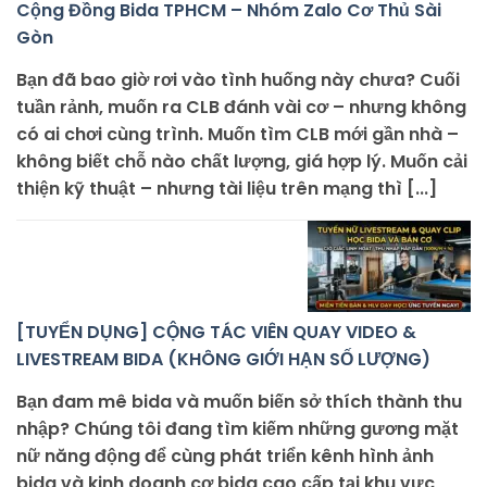
Cộng Đồng Bida TPHCM – Nhóm Zalo Cơ Thủ Sài
Gòn
Bạn đã bao giờ rơi vào tình huống này chưa? Cuối
tuần rảnh, muốn ra CLB đánh vài cơ – nhưng không
có ai chơi cùng trình. Muốn tìm CLB mới gần nhà –
không biết chỗ nào chất lượng, giá hợp lý. Muốn cải
thiện kỹ thuật – nhưng tài liệu trên mạng thì [...]
[TUYỂN DỤNG] CỘNG TÁC VIÊN QUAY VIDEO &
LIVESTREAM BIDA (KHÔNG GIỚI HẠN SỐ LƯỢNG)
Bạn đam mê bida và muốn biến sở thích thành thu
nhập? Chúng tôi đang tìm kiếm những gương mặt
nữ năng động để cùng phát triển kênh hình ảnh
bida và kinh doanh cơ bida cao cấp tại khu vực