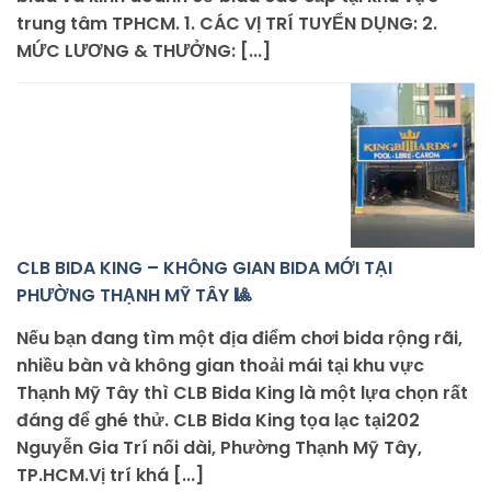
trung tâm TPHCM. 1. CÁC VỊ TRÍ TUYỂN DỤNG: 2.
MỨC LƯƠNG & THƯỞNG: [...]
CLB BIDA KING – KHÔNG GIAN BIDA MỚI TẠI
PHƯỜNG THẠNH MỸ TÂY 🎱
Nếu bạn đang tìm một địa điểm chơi bida rộng rãi,
nhiều bàn và không gian thoải mái tại khu vực
Thạnh Mỹ Tây thì CLB Bida King là một lựa chọn rất
đáng để ghé thử. CLB Bida King tọa lạc tại202
Nguyễn Gia Trí nối dài, Phường Thạnh Mỹ Tây,
TP.HCM.Vị trí khá [...]