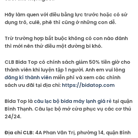
Hãy làm quen với điều bằng lực trước hoặc có sử
dụng trô, culê, phê thì cũng ở những con dễ.
Trừ trường hợp bắt buộc không có con nào đánh
thì mới nên thử điều một đường bi khó.
CLB Bida Top có chính sách giảm 50% tiền giờ cho
thành viên khi luyện tập 1 người. Anh em vui lòng
đăng kí thành viên
miễn phí và xem các chính
sách ưu đãi tại địa chỉ:
https://bidatop.com
Bida Top là
câu lạc bộ bida máy lạnh giá rẻ
tại quận
Bình Thạnh. Câu lạc bộ mở cửa phục vụ các cơ thủ
24/24.
Địa chỉ CLB:
4A Phan Văn Trị, phường 14, quận Bình