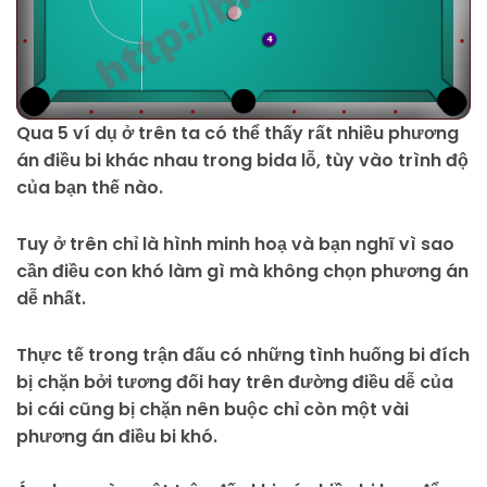
Qua 5 ví dụ ở trên ta có thể thấy rất nhiều phương
án điều bi khác nhau trong bida lỗ, tùy vào trình độ
của bạn thế nào.
Tuy ở trên chỉ là hình minh hoạ và bạn nghĩ vì sao
cần điều con khó làm gì mà không chọn phương án
dễ nhất.
Thực tế trong trận đấu có những tình huống bi đích
bị chặn bởi tương đối hay trên đường điều dễ của
bi cái cũng bị chặn nên buộc chỉ còn một vài
phương án điều bi khó.