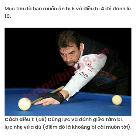
Mục tiêu là bạn muốn ăn bi 5 và điều bi 4 để đánh lỗ
10.
Cách điều 1:
(dễ) Dùng lực và đánh giữa tâm bi,
lực nhẹ vừa đủ (điểm đỏ là khoảng bi cái muốn tới).