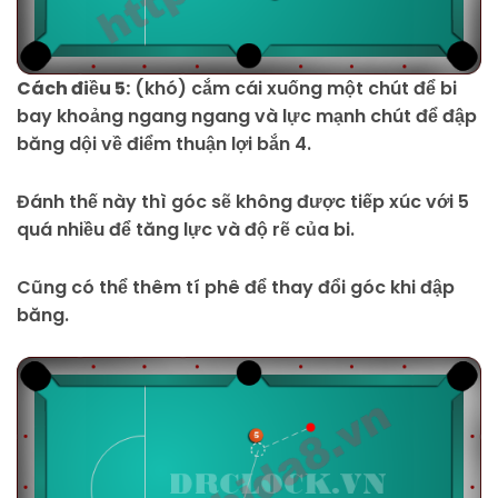
Cách điều 5:
(khó) cắm cái xuống một chút để bi
bay khoảng ngang ngang và lực mạnh chút để đập
băng dội về điểm thuận lợi bắn 4.
Đánh thế này thì góc sẽ không được tiếp xúc với 5
quá nhiều để tăng lực và độ rẽ của bi.
Cũng có thể thêm tí phê để thay đổi góc khi đập
băng.