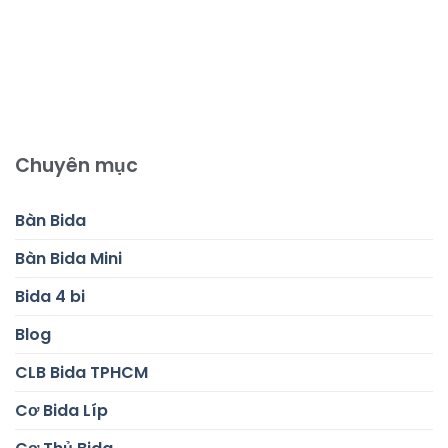
Chuyên mục
Bàn Bida
Bàn Bida Mini
Bida 4 bi
Blog
CLB Bida TPHCM
Cơ Bida Líp