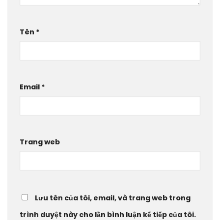
Tên
*
Email
*
Trang web
Lưu tên của tôi, email, và trang web trong
trình duyệt này cho lần bình luận kế tiếp của tôi.