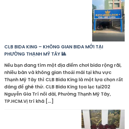
CLB BIDA KING – KHÔNG GIAN BIDA MỚI TẠI
PHƯỜNG THẠNH MỸ TÂY 🎱
Nếu bạn đang tìm một địa điểm chơi bida rộng rãi,
nhiều bàn và không gian thoải mái tại khu vực
Thạnh Mỹ Tây thì CLB Bida King là một lựa chọn rất
đáng để ghé thử. CLB Bida King tọa lạc tại202
Nguyễn Gia Trí nối dài, Phường Thạnh Mỹ Tây,
TP.HCM.Vị trí khá [...]