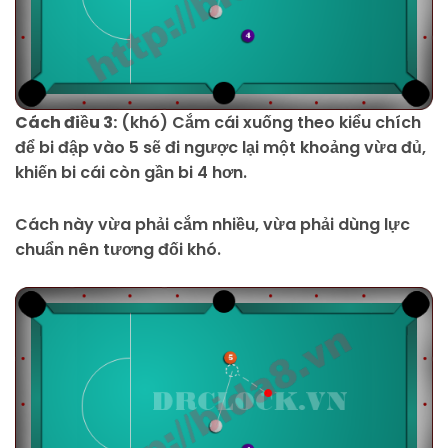
Cách điều 3:
(khó) Cắm cái xuống theo kiểu chích
để bi đập vào 5 sẽ đi ngược lại một khoảng vừa đủ,
khiến bi cái còn gần bi 4 hơn.
Cách này vừa phải cắm nhiều, vừa phải dùng lực
chuẩn nên tương đối khó.