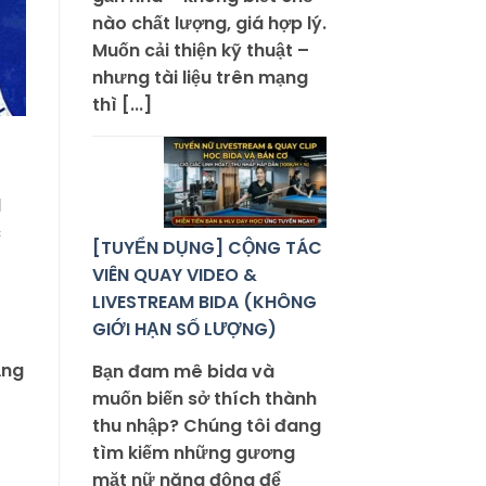
nào chất lượng, giá hợp lý.
Muốn cải thiện kỹ thuật –
nhưng tài liệu trên mạng
thì [...]
l
c
[TUYỂN DỤNG] CỘNG TÁC
VIÊN QUAY VIDEO &
LIVESTREAM BIDA (KHÔNG
GIỚI HẠN SỐ LƯỢNG)
ảng
Bạn đam mê bida và
muốn biến sở thích thành
thu nhập? Chúng tôi đang
tìm kiếm những gương
mặt nữ năng động để