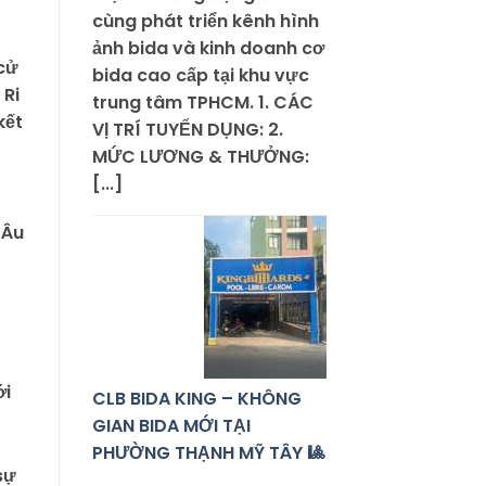
cùng phát triển kênh hình
ảnh bida và kinh doanh cơ
 cử
bida cao cấp tại khu vực
 Ri
trung tâm TPHCM. 1. CÁC
kết
VỊ TRÍ TUYỂN DỤNG: 2.
MỨC LƯƠNG & THƯỞNG:
[...]
 Âu
ới
CLB BIDA KING – KHÔNG
GIAN BIDA MỚI TẠI
PHƯỜNG THẠNH MỸ TÂY 🎱
sự