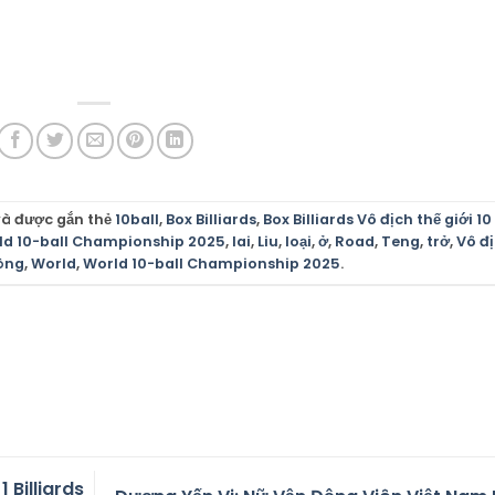
à được gắn thẻ
10ball
,
Box Billiards
,
Box Billiards Vô địch thế giới 10
ld 10-ball Championship 2025
,
lai
,
Liu
,
loại
,
ở
,
Road
,
Teng
,
trở
,
Vô đ
òng
,
World
,
World 10-ball Championship 2025
.
 Billiards