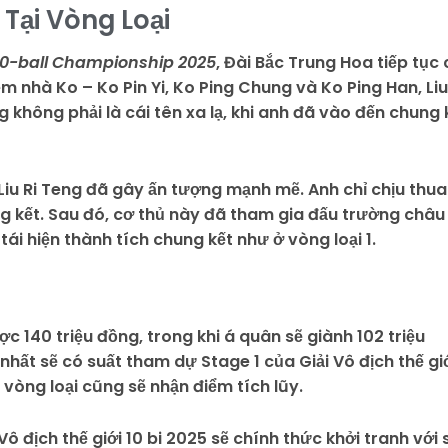
Tại Vòng Loại
10-ball Championship 2025
, Đài Bắc Trung Hoa tiếp tục
m nhà Ko – Ko Pin Yi, Ko Ping Chung và Ko Ping Han, Liu
 không phải là cái tên xa lạ, khi anh đã vào đến chung 
, Liu Ri Teng đã gây ấn tượng mạnh mẽ. Anh chỉ chịu thua
g kết. Sau đó, cơ thủ này đã tham gia đấu trường châu
 tái hiện thành tích chung kết như ở vòng loại 1.
c 140 triệu đồng, trong khi á quân sẽ giành 102 triệu
 nhất sẽ có suất tham dự Stage 1 của Giải Vô địch thế gi
 vòng loại cũng sẽ nhận điểm tích lũy.
Vô địch thế giới 10 bi 2025 sẽ chính thức khởi tranh với 