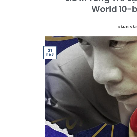
World 10-
ĐĂNG VÀ
21
Th7