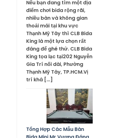
Nếu bạn đang tìm một địa
điểm chơi bida rộng rãi,
nhiều bàn và không gian
thoải mái tại khu vực
Thạnh Mỹ Tây thì CLB Bida
King là một lựa chọn rất
đáng để ghé thử. CLB Bida
King tọa lạc tại202 Nguyễn
Gia Trí nối dài, Phường
Thạnh Mỹ Tây, TP.HCM.Vị
trí khá [...]
Tổng Hợp Các Mẫu Bàn
Bida Mini Mr Vương Đáng