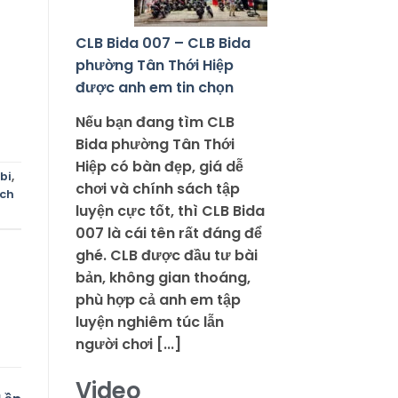
CLB Bida 007 – CLB Bida
phường Tân Thới Hiệp
được anh em tin chọn
Nếu bạn đang tìm CLB
Bida phường Tân Thới
Hiệp có bàn đẹp, giá dễ
 bi
,
chơi và chính sách tập
ịch
luyện cực tốt, thì CLB Bida
007 là cái tên rất đáng để
ghé. CLB được đầu tư bài
bản, không gian thoáng,
phù hợp cả anh em tập
luyện nghiêm túc lẫn
người chơi [...]
Video