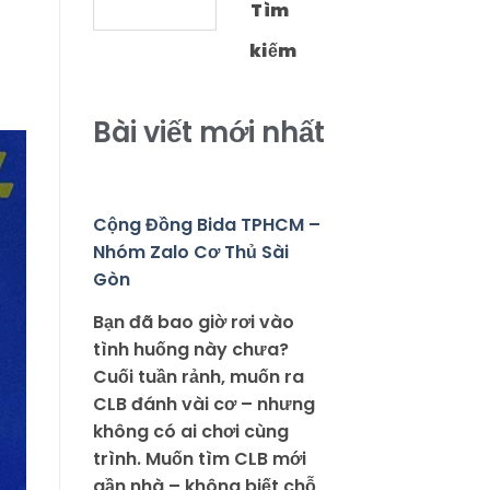
Tìm
kiếm
Bài viết mới nhất
Cộng Đồng Bida TPHCM –
Nhóm Zalo Cơ Thủ Sài
Gòn
Bạn đã bao giờ rơi vào
tình huống này chưa?
Cuối tuần rảnh, muốn ra
CLB đánh vài cơ – nhưng
không có ai chơi cùng
trình. Muốn tìm CLB mới
gần nhà – không biết chỗ