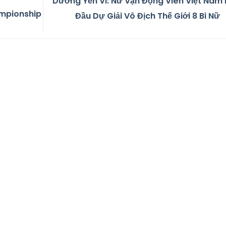
Dương Yến Vi: Nữ Vận Động Viên Việt Nam 
ampionship
Đầu Dự Giải Vô Địch Thế Giới 8 Bi Nữ