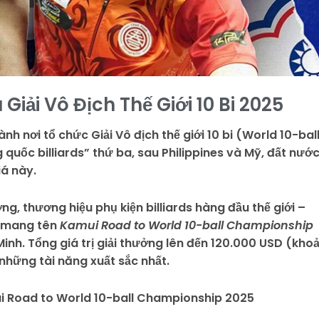
Giải Vô Địch Thế Giới 10 Bi 2025
h nơi tổ chức Giải Vô địch thế giới 10 bi (World 10-bal
 quốc billiards” thứ ba, sau Philippines và Mỹ, đất nướ
iá này.
ơng, thương hiệu phụ kiện billiards hàng đầu thế giới –
ại mang tên
Kamui Road to World 10-ball Championship
Minh. Tổng giá trị giải thưởng lên đến 120.000 USD (kho
 những tài năng xuất sắc nhất.
amui Road to World 10-ball Championship 2025