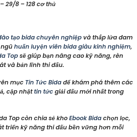
– 29/8 – 128 cơ thủ
đào tạo bida chuyên nghiệp
và thắp lửa đam
i ngũ
huấn luyện viên bida giàu kinh nghiệm
,
ida Top
sẽ giúp bạn nâng cao kỹ năng, rèn
át và bản lĩnh thi đấu.
yên mục
Tin Tức Bida
để khám phá thêm các
ả, cập nhật
tin tức
giải đấu mới nhất trong
da Top còn chia sẻ kho
Ebook Bida
chọn lọc,
át triển kỹ năng thi đấu bền vững hơn mỗi