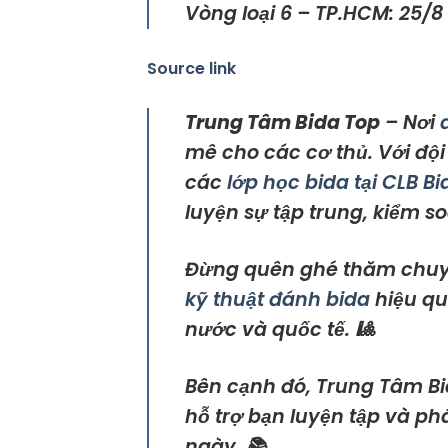
Vòng loại 6 – TP.HCM: 25/8 
Source link
Trung Tâm Bida Top
– Nơi
mê cho các cơ thủ. Với độ
các
lớp học bida tại CLB B
luyện sự tập trung, kiểm so
Đừng quên ghé thăm chu
kỹ thuật đánh bida
hiệu qu
nước và quốc tế. 🎱
Bên cạnh đó, Trung Tâm Bi
hỗ trợ bạn luyện tập và ph
ngày. 📚