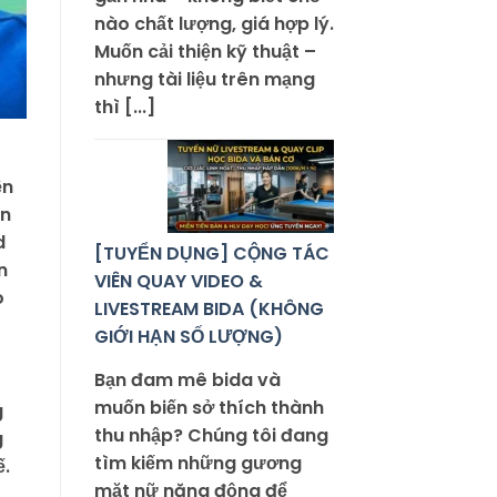
nào chất lượng, giá hợp lý.
Muốn cải thiện kỹ thuật –
nhưng tài liệu trên mạng
thì [...]
ện
ện
d
[TUYỂN DỤNG] CỘNG TÁC
n
VIÊN QUAY VIDEO &
o
LIVESTREAM BIDA (KHÔNG
GIỚI HẠN SỐ LƯỢNG)
Bạn đam mê bida và
muốn biến sở thích thành
g
thu nhập? Chúng tôi đang
g
tìm kiếm những gương
ế.
mặt nữ năng động để