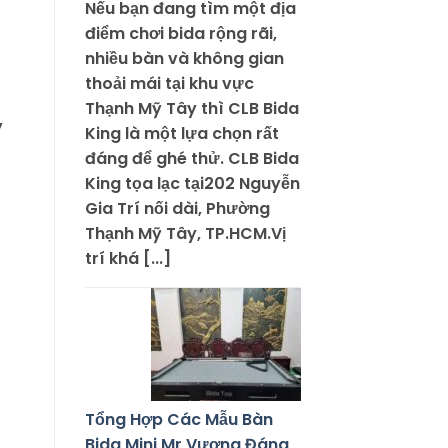
Nếu bạn đang tìm một địa
điểm chơi bida rộng rãi,
nhiều bàn và không gian
thoải mái tại khu vực
Thạnh Mỹ Tây thì CLB Bida
y
King là một lựa chọn rất
đáng để ghé thử. CLB Bida
King tọa lạc tại202 Nguyễn
Gia Trí nối dài, Phường
Thạnh Mỹ Tây, TP.HCM.Vị
trí khá [...]
Tổng Hợp Các Mẫu Bàn
Bida Mini Mr Vương Đáng