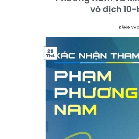
vô địch 10-
ĐĂNG VÀ
29
Th4