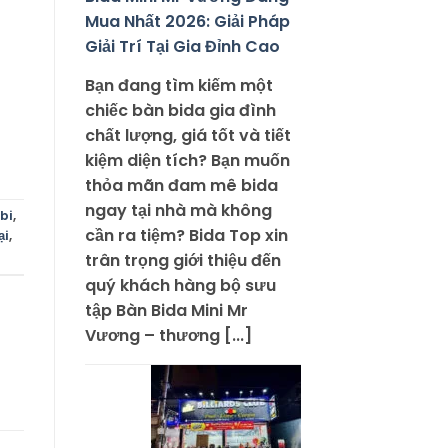
Mua Nhất 2026: Giải Pháp
Giải Trí Tại Gia Đỉnh Cao
Bạn đang tìm kiếm một
chiếc bàn bida gia đình
chất lượng, giá tốt và tiết
kiệm diện tích? Bạn muốn
thỏa mãn đam mê bida
ngay tại nhà mà không
 bi
,
cần ra tiệm? Bida Top xin
ại
,
trân trọng giới thiệu đến
quý khách hàng bộ sưu
tập Bàn Bida Mini Mr
Vương – thương [...]