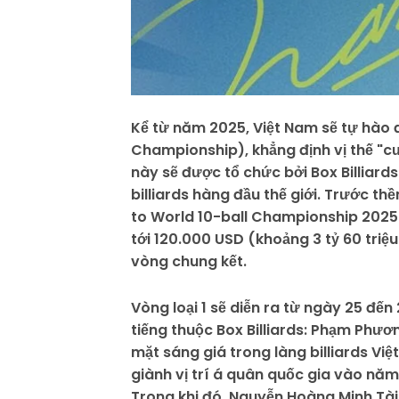
Kể từ năm 2025, Việt Nam sẽ tự hào đă
Championship), khẳng định vị thế "cư
này sẽ được tổ chức bởi Box Billiard
billiards hàng đầu thế giới. Trước t
to World 10-ball Championship 2025" 
tới 120.000 USD (khoảng 3 tỷ 60 tri
vòng chung kết.
Vòng loại 1 sẽ diễn ra từ ngày 25 đến 
tiếng thuộc Box Billiards: Phạm Ph
mặt sáng giá trong làng billiards Vi
giành vị trí á quân quốc gia vào năm
Trong khi đó, Nguyễn Hoàng Minh Tài 