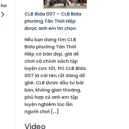
Cho
CLB Bida 007 – CLB Bida
phường Tân Thới Hiệp
được anh em tin chọn
Nếu bạn đang tìm CLB
Bida phường Tân Thới
Hiệp có bàn đẹp, giá dễ
chơi và chính sách tập
luyện cực tốt, thì CLB Bida
007 là cái tên rất đáng để
ghé. CLB được đầu tư bài
bản, không gian thoáng,
phù hợp cả anh em tập
luyện nghiêm túc lẫn
người chơi [...]
Video