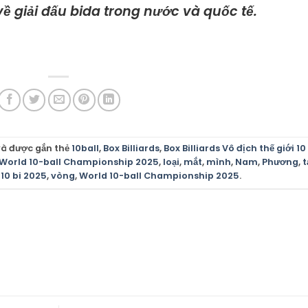
ề giải đấu bida trong nước và quốc tế.
à được gắn thẻ
10ball
,
Box Billiards
,
Box Billiards Vô địch thế giới 10
World 10-ball Championship 2025
,
loại
,
mắt
,
mình
,
Nam
,
Phương
,
t
 10 bi 2025
,
vòng
,
World 10-ball Championship 2025
.