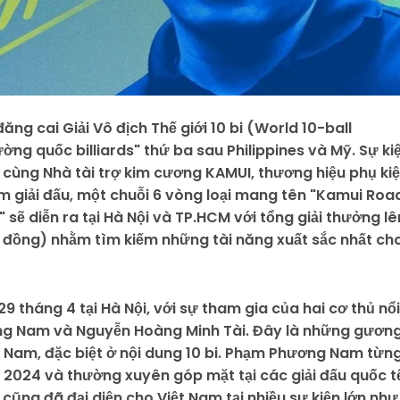
ng cai Giải Vô địch Thế giới 10 bi (World 10-ball
ờng quốc billiards" thứ ba sau Philippines và Mỹ. Sự ki
s cùng Nhà tài trợ kim cương KAMUI, thương hiệu phụ ki
hềm giải đấu, một chuỗi 6 vòng loại mang tên "Kamui Roa
sẽ diễn ra tại Hà Nội và TP.HCM với tổng giải thưởng lê
ệu đồng) nhằm tìm kiếm những tài năng xuất sắc nhất ch
29 tháng 4 tại Hà Nội, với sự tham gia của hai cơ thủ nổi
ương Nam và Nguyễn Hoàng Minh Tài. Đây là những gươn
ệt Nam, đặc biệt ở nội dung 10 bi. Phạm Phương Nam từn
 2024 và thường xuyên góp mặt tại các giải đấu quốc t
cũng đã đại diện cho Việt Nam tại nhiều sự kiện lớn như