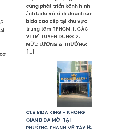
cùng phát triển kênh hình
ảnh bida và kinh doanh cơ
bida cao cấp tại khu vực
sẽ
trung tâm TPHCM. 1. CÁC
ải
VỊ TRÍ TUYỂN DỤNG: 2.
MỨC LƯƠNG & THƯỞNG:
[...]
 cơ
CLB BIDA KING – KHÔNG
GIAN BIDA MỚI TẠI
PHƯỜNG THẠNH MỸ TÂY 🎱