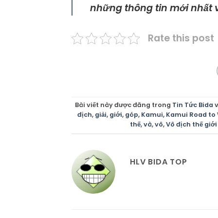
những thông tin mới nhất v
Rate this post
Bài viết này được đăng trong
Tin Tức Bida
v
địch
,
giải
,
giới
,
góp
,
Kamui
,
Kamui Road to 
thế
,
và
,
vô
,
Vô địch thế giới
HLV BIDA TOP