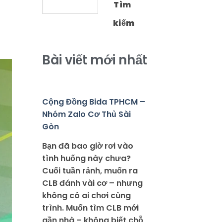
Tìm
kiếm
Bài viết mới nhất
Cộng Đồng Bida TPHCM –
Nhóm Zalo Cơ Thủ Sài
Gòn
Bạn đã bao giờ rơi vào
tình huống này chưa?
Cuối tuần rảnh, muốn ra
CLB đánh vài cơ – nhưng
không có ai chơi cùng
trình. Muốn tìm CLB mới
gần nhà – không biết chỗ