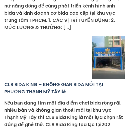
nữ năng động để cùng phát triển kênh hình ảnh
bida và kinh doanh cơ bida cao cấp tại khu vực
trung tâm TPHCM. 1. CÁC VỊ TRÍ TUYỂN DỤNG: 2.
MỨC LƯƠNG & THƯỞNG: [...]
CLB BIDA KING – KHÔNG GIAN BIDA MỚI TẠI
PHƯỜNG THẠNH MỸ TÂY 🎱
Nếu bạn đang tìm một địa điểm chơi bida rộng rãi,
nhiều bàn và không gian thoải mái tại khu vực
Thạnh Mỹ Tây thì CLB Bida King là một lựa chọn rất
đáng để ghé thử. CLB Bida King tọa lạc tại202