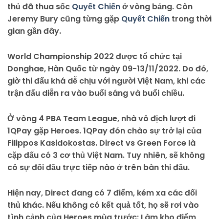
thủ đã thua sốc
Quyết Chiến
ở vòng bảng. Còn
Jeremy Bury cũng từng gặp
Quyết Chiến
trong thời
gian gần đây.
World Championship 2022 được tổ chức tại
Donghae, Hàn Quốc từ ngày 09-13/11/2022. Do đó,
giờ thi đấu khá dễ chịu với người Việt Nam, khi các
trận đấu diễn ra vào buổi sáng và buổi chiều.
Ở vòng 4 PBA Team League, nhà vô địch lượt đi
1QPay gặp Heroes. 1QPay đón chào sự trở lại của
Filippos Kasidokostas. Direct vs Green Force là
cặp đấu có 3 cơ thủ Việt Nam. Tuy nhiên, sẽ không
có sự đối đầu trực tiếp nào ở trên bàn thi đấu.
Hiện nay, Direct đang có 7 điểm, kém xa các đối
thủ khác. Nếu không có kết quả tốt, họ sẽ rơi vào
tình cảnh của Heroes mùa trước: Làm kho điểm