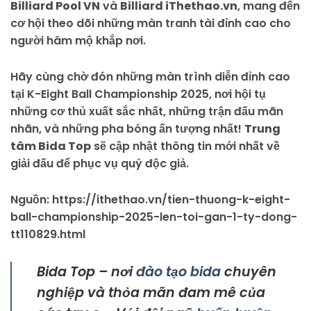
Billiard Pool VN
và
Billiard iThethao.vn
, mang đến
cơ hội theo dõi những màn tranh tài đỉnh cao cho
người hâm mộ khắp nơi.
Hãy cùng chờ đón những màn trình diễn đỉnh cao
tại K-Eight Ball Championship 2025, nơi hội tụ
những cơ thủ xuất sắc nhất, những trận đấu mãn
nhãn, và những pha bóng ấn tượng nhất!
Trung
tâm Bida Top
sẽ cập nhật thông tin mới nhất về
giải đấu để phục vụ quý độc giả.
Nguồn: https://ithethao.vn/tien-thuong-k-eight-
ball-championship-2025-len-toi-gan-1-ty-dong-
tt110829.html
Bida Top – nơi
đào tạo bida
chuyên
nghiệp và thỏa mãn đam mê của