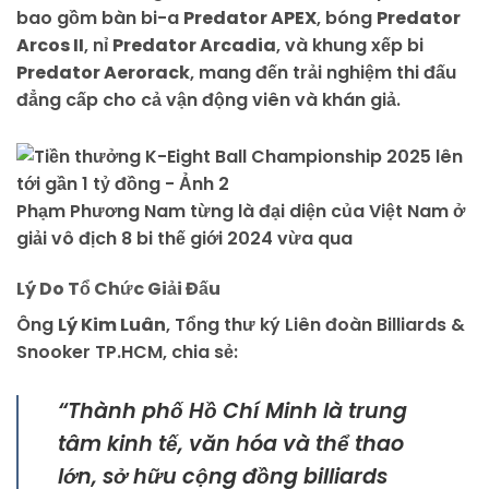
bao gồm bàn bi-a
Predator APEX
, bóng
Predator
Arcos II
, nỉ
Predator Arcadia
, và khung xếp bi
Predator Aerorack
, mang đến trải nghiệm thi đấu
đẳng cấp cho cả vận động viên và khán giả.
Phạm Phương Nam từng là đại diện của Việt Nam ở
giải vô địch 8 bi thế giới 2024 vừa qua
Lý Do Tổ Chức Giải Đấu
Ông
Lý Kim Luân
, Tổng thư ký Liên đoàn Billiards &
Snooker TP.HCM, chia sẻ:
“Thành phố Hồ Chí Minh là trung
tâm kinh tế, văn hóa và thể thao
lớn, sở hữu cộng đồng billiards