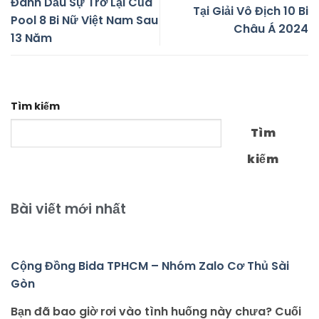
Đánh Dấu Sự Trở Lại Của
Tại Giải Vô Địch 10 Bi
Pool 8 Bi Nữ Việt Nam Sau
Châu Á 2024
13 Năm
Tìm kiếm
Tìm
kiếm
Bài viết mới nhất
Cộng Đồng Bida TPHCM – Nhóm Zalo Cơ Thủ Sài
Gòn
Bạn đã bao giờ rơi vào tình huống này chưa? Cuối