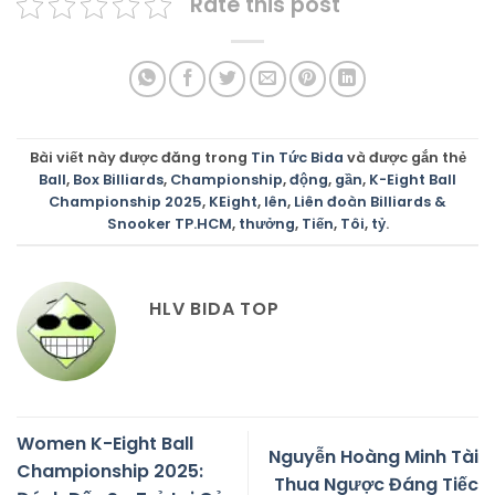
Rate this post
Bài viết này được đăng trong
Tin Tức Bida
và được gắn thẻ
Ball
,
Box Billiards
,
Championship
,
động
,
gần
,
K-Eight Ball
Championship 2025
,
KEight
,
lên
,
Liên đoàn Billiards &
Snooker TP.HCM
,
thưởng
,
Tiến
,
Tôi
,
tỷ
.
HLV BIDA TOP
Women K-Eight Ball
Nguyễn Hoàng Minh Tài
Championship 2025:
Thua Ngược Đáng Tiếc