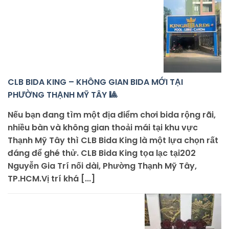
CLB BIDA KING – KHÔNG GIAN BIDA MỚI TẠI
PHƯỜNG THẠNH MỸ TÂY 🎱
Nếu bạn đang tìm một địa điểm chơi bida rộng rãi,
nhiều bàn và không gian thoải mái tại khu vực
Thạnh Mỹ Tây thì CLB Bida King là một lựa chọn rất
đáng để ghé thử. CLB Bida King tọa lạc tại202
Nguyễn Gia Trí nối dài, Phường Thạnh Mỹ Tây,
TP.HCM.Vị trí khá [...]