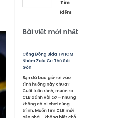
Tìm
kiếm
Bài viết mới nhất
Cộng Đồng Bida TPHCM –
Nhóm Zalo Cơ Thủ Sài
Gòn
Bạn đã bao giờ rơi vào
tình huống này chưa?
Cuối tuần rảnh, muốn ra
CLB đánh vài cơ – nhưng
không có ai chơi cùng
trình. Muốn tìm CLB mới
gần nhà – không biết chỗ