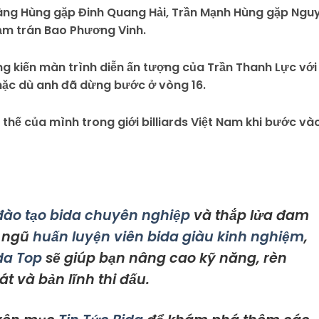
àng Hùng gặp Đinh Quang Hải, Trần Mạnh Hùng gặp Ngu
ạm trán Bao Phương Vinh.
g kiến màn trình diễn ấn tượng của Trần Thanh Lực với
mặc dù anh đã dừng bước ở vòng 16.
 thế của mình trong giới billiards Việt Nam khi bước và
đào tạo bida chuyên nghiệp
và thắp lửa đam
i ngũ
huấn luyện viên bida giàu kinh nghiệm
,
ida Top
sẽ giúp bạn nâng cao kỹ năng, rèn
át và bản lĩnh thi đấu.