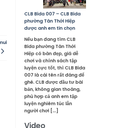
CLB Bida 007 – CLB Bida
phường Tân Thới Hiệp
được anh em tin chọn
Nếu bạn đang tìm CLB
mui
Bida phường Tân Thới
Hiệp có bàn đẹp, giá dễ
chơi và chính sách tập
luyện cực tốt, thì CLB Bida
007 là cái tên rất đáng để
ghé. CLB được đầu tư bài
bản, không gian thoáng,
phù hợp cả anh em tập
luyện nghiêm túc lẫn
người chơi [...]
Video