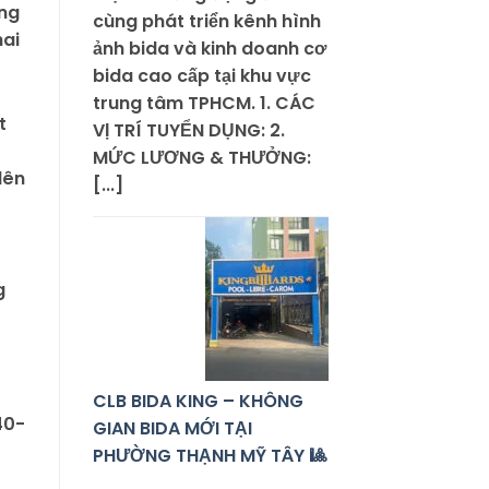
ong
cùng phát triển kênh hình
hai
ảnh bida và kinh doanh cơ
bida cao cấp tại khu vực
trung tâm TPHCM. 1. CÁC
t
VỊ TRÍ TUYỂN DỤNG: 2.
MỨC LƯƠNG & THƯỞNG:
lên
[...]
g
CLB BIDA KING – KHÔNG
40-
GIAN BIDA MỚI TẠI
PHƯỜNG THẠNH MỸ TÂY 🎱