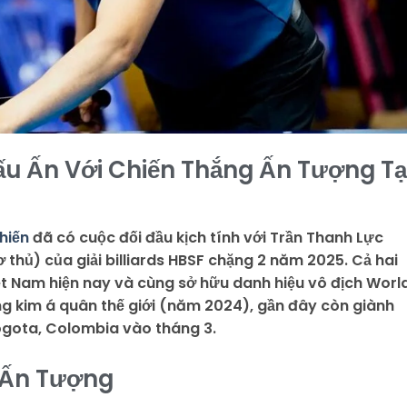
ấu Ấn Với Chiến Thắng Ấn Tượng Tạ
hiến
đã có cuộc đối đầu kịch tính với Trần Thanh Lực
 thủ) của giải billiards HBSF chặng 2 năm 2025. Cả hai
iệt Nam hiện nay và cùng sở hữu danh hiệu vô địch Worl
ng kim á quân thế giới (năm 2024), gần đây còn giành
Bogota, Colombia vào tháng 3.
9 Ấn Tượng