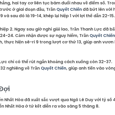
thẳng, hai tay cơ liên tục bám đuổi nhau về điểm số. Tr
 trước ở giai đoạn đầu, Trần
Quyết Chiến
đã bứt lên với 
và sau đó là 19-14, khép lại hiệp 1 với lợi thế dẫn 22-15.
 hiệp 2. Ngay sau giờ nghỉ giải lao, Trần Thanh Lực đã bấ
số 24-24. Cảm nhận được sự nguy hiểm, Trần
Quyết Chiến
 thực hiện sê-ri 9 trong lượt cơ thứ 13, giúp anh vươn 
 Lực chỉ có thể rút ngắn khoảng cách xuống còn 32-37.
0-32 nghiêng về Trần
Quyết Chiến
, giúp anh tiến vào vòn
Đợi
ễn Nhất Hòa đã xuất sắc vượt qua Ngô Lê Duy với tỷ số 
n Nhất Hòa ở tứ kết diễn ra vào sáng 5 tháng 8.