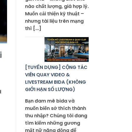
nào chất lượng, giá hợp lý.
Muốn cải thiện kỹ thuật –
nhưng tài liệu trên mạng
thì [...]
i
[TUYỂN DỤNG] CỘNG TÁC
VIÊN QUAY VIDEO &
LIVESTREAM BIDA (KHÔNG
GIỚI HẠN SỐ LƯỢNG)
d
Bạn đam mê bida và
muốn biến sở thích thành
thu nhập? Chúng tôi đang
tìm kiếm những gương
mặt nữ năng động để