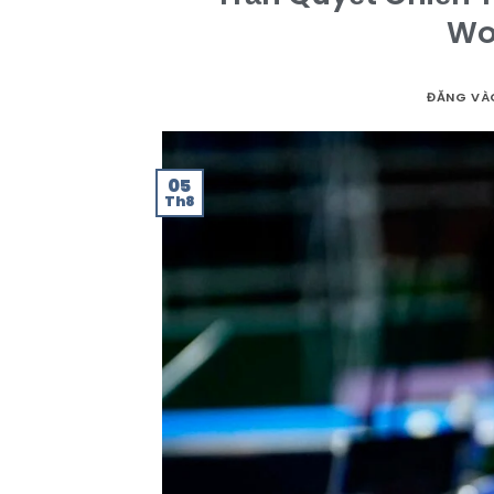
Wo
ĐĂNG V
05
Th8