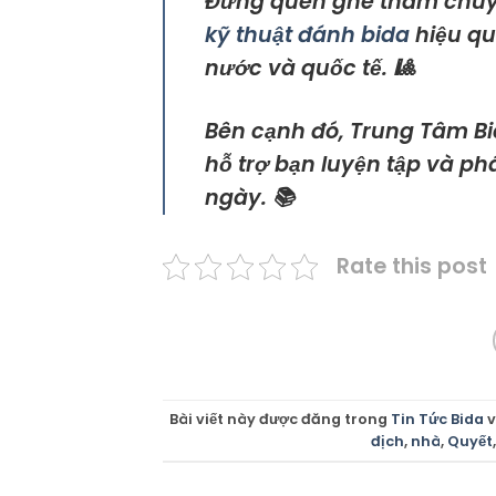
Đừng quên ghé thăm chu
kỹ thuật đánh bida
hiệu qu
nước và quốc tế. 🎱
Bên cạnh đó, Trung Tâm Bi
hỗ trợ bạn luyện tập và ph
ngày. 📚
Rate this post
Bài viết này được đăng trong
Tin Tức Bida
v
địch
,
nhà
,
Quyết