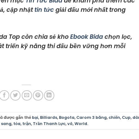
yên mục
Tin Tức Bida
để khám phá thêm các
ả, cập nhật
tin tức
giải đấu mới nhất trong
da Top còn chia sẻ kho
Ebook Bida
chọn lọc,
át triển kỹ năng thi đấu bền vững hơn mỗi
à được gắn thẻ
bại
,
Billiards
,
Bogota
,
Carom 3 băng
,
chiến
,
Cup
,
dà
,
sang
,
tỏa
,
trận
,
Trần Thanh Lực
,
vô
,
World
.