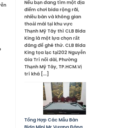
Nếu bạn đang tìm một địa
yễn
điểm chơi bida rộng rãi,
nhiều bàn và không gian
thoải mái tại khu vực
Thạnh Mỹ Tây thì CLB Bida
King là một lựa chọn rất
đáng để ghé thử. CLB Bida
o
King tọa lạc tại202 Nguyễn
Gia Trí nối dài, Phường
Thạnh Mỹ Tây, TP.HCM.Vị
trí khá [...]
Tổng Hợp Các Mẫu Bàn
Bida Mini Mr Vương Đáng