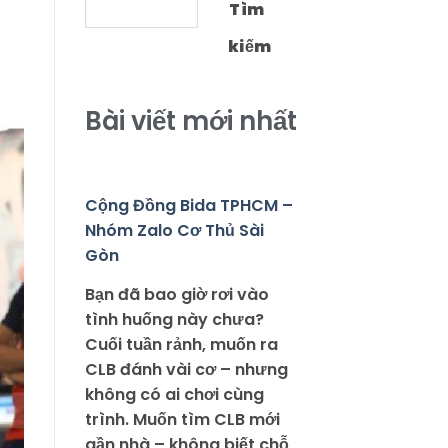
Tìm
kiếm
Bài viết mới nhất
Cộng Đồng Bida TPHCM –
Nhóm Zalo Cơ Thủ Sài
Gòn
Bạn đã bao giờ rơi vào
tình huống này chưa?
Cuối tuần rảnh, muốn ra
CLB đánh vài cơ – nhưng
không có ai chơi cùng
trình. Muốn tìm CLB mới
gần nhà – không biết chỗ