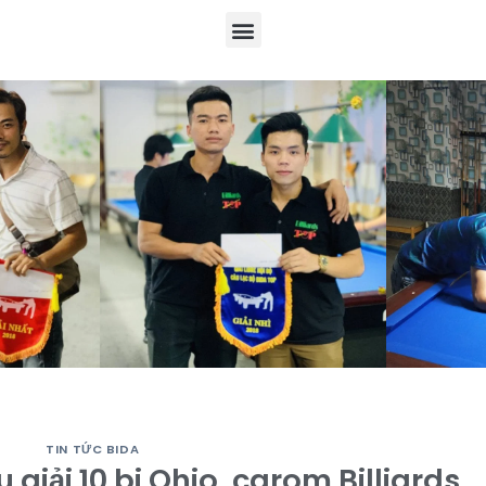
TIN TỨC BIDA
u giải 10 bi Ohio, carom Billiards