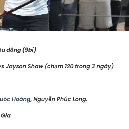
ệu đồng (9bi)
s Jayson Shaw (chạm 120 trong 3 ngày)
uốc Hoàng
, Nguyễn Phúc Long.
g Gia