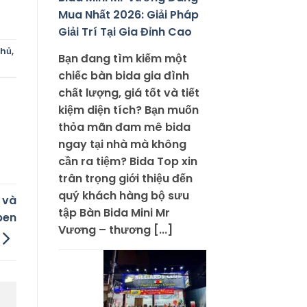
Mua Nhất 2026: Giải Pháp
Giải Trí Tại Gia Đỉnh Cao
thủ
,
Bạn đang tìm kiếm một
chiếc bàn bida gia đình
chất lượng, giá tốt và tiết
kiệm diện tích? Bạn muốn
thỏa mãn đam mê bida
ngay tại nhà mà không
cần ra tiệm? Bida Top xin
trân trọng giới thiệu đến
quý khách hàng bộ sưu
 và
tập Bàn Bida Mini Mr
pen
Vương – thương [...]