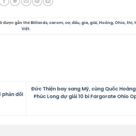
à được gắn thẻ
Billiards
,
carom
,
cơ
,
đấu
,
gia
,
giải
,
Hoàng
,
Ohio
,
thi
,
Việt
.
Đức Thiện bay sang Mỹ, cùng Quốc Hoàng
 phản đối
Phúc Long dự giải 10 bi Fargorate Ohio O