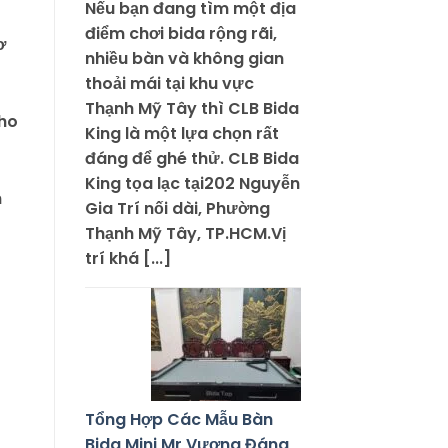
Nếu bạn đang tìm một địa
điểm chơi bida rộng rãi,
ơ
nhiều bàn và không gian
thoải mái tại khu vực
Thạnh Mỹ Tây thì CLB Bida
cho
King là một lựa chọn rất
đáng để ghé thử. CLB Bida
King tọa lạc tại202 Nguyễn
n
Gia Trí nối dài, Phường
Thạnh Mỹ Tây, TP.HCM.Vị
trí khá [...]
Tổng Hợp Các Mẫu Bàn
Bida Mini Mr Vương Đáng