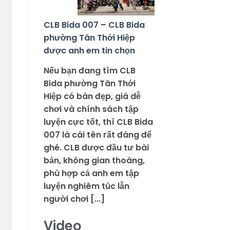
CLB Bida 007 – CLB Bida
phường Tân Thới Hiệp
được anh em tin chọn
Nếu bạn đang tìm CLB
Bida phường Tân Thới
Hiệp có bàn đẹp, giá dễ
chơi và chính sách tập
luyện cực tốt, thì CLB Bida
007 là cái tên rất đáng để
ghé. CLB được đầu tư bài
bản, không gian thoáng,
phù hợp cả anh em tập
luyện nghiêm túc lẫn
người chơi [...]
Video