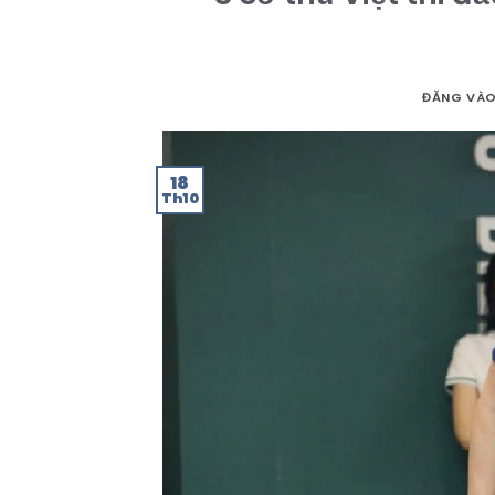
ĐĂNG VÀ
18
Th10