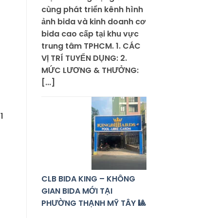
cùng phát triển kênh hình
ảnh bida và kinh doanh cơ
bida cao cấp tại khu vực
trung tâm TPHCM. 1. CÁC
VỊ TRÍ TUYỂN DỤNG: 2.
MỨC LƯƠNG & THƯỞNG:
[...]
1
CLB BIDA KING – KHÔNG
GIAN BIDA MỚI TẠI
PHƯỜNG THẠNH MỸ TÂY 🎱