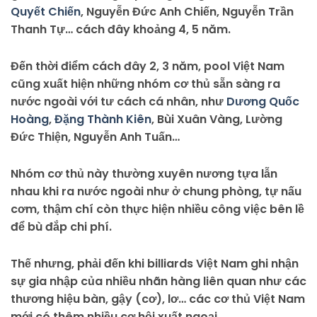
Quyết Chiến
, Nguyễn Đức Anh Chiến, Nguyễn Trần
Thanh Tự… cách đây khoảng 4, 5 năm.
Đến thời điểm cách đây 2, 3 năm, pool Việt Nam
cũng xuất hiện những nhóm cơ thủ sẵn sàng ra
nước ngoài với tư cách cá nhân, như
Dương Quốc
Hoàng
,
Đặng Thành Kiên
, Bùi Xuân Vàng, Lường
Đức Thiện, Nguyễn Anh Tuấn…
Nhóm cơ thủ này thường xuyên nương tựa lẫn
nhau khi ra nước ngoài như ở chung phòng, tự nấu
cơm, thậm chí còn thực hiện nhiều công việc bên lề
để bù đắp chi phí.
Thế nhưng, phải đến khi billiards Việt Nam ghi nhận
sự gia nhập của nhiều nhãn hàng liên quan như các
thương hiệu bàn, gậy (cơ), lơ… các cơ thủ Việt Nam
mới có thêm nhiều cơ hội xuất ngoại.