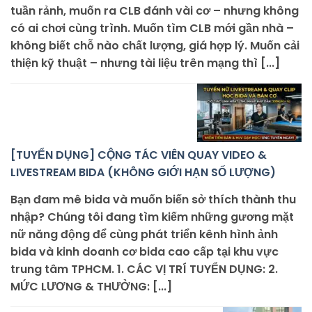
tuần rảnh, muốn ra CLB đánh vài cơ – nhưng không
có ai chơi cùng trình. Muốn tìm CLB mới gần nhà –
không biết chỗ nào chất lượng, giá hợp lý. Muốn cải
thiện kỹ thuật – nhưng tài liệu trên mạng thì [...]
[TUYỂN DỤNG] CỘNG TÁC VIÊN QUAY VIDEO &
LIVESTREAM BIDA (KHÔNG GIỚI HẠN SỐ LƯỢNG)
Bạn đam mê bida và muốn biến sở thích thành thu
nhập? Chúng tôi đang tìm kiếm những gương mặt
nữ năng động để cùng phát triển kênh hình ảnh
bida và kinh doanh cơ bida cao cấp tại khu vực
trung tâm TPHCM. 1. CÁC VỊ TRÍ TUYỂN DỤNG: 2.
MỨC LƯƠNG & THƯỞNG: [...]