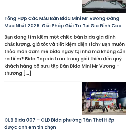
Tổng Hợp Các Mẫu Bàn Bida Mini Mr Vương Đáng
Mua Nhất 2026: Giải Pháp Giải Trí Tại Gia Đỉnh Cao
Bạn đang tìm kiếm một chiếc bàn bida gia đình
chất lượng, giá tốt và tiết kiệm diện tích? Bạn muốn
thỏa mãn đam mê bida ngay tại nhà mà không cần
ra tiệm? Bida Top xin trân trọng giới thiệu đến quý
khách hàng bộ sưu tập Bàn Bida Mini Mr Vương –
thương [...]
CLB Bida 007 – CLB Bida phường Tân Thới Hiệp
được anh em tin chọn