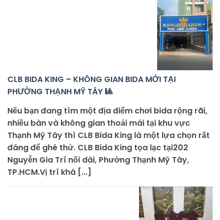
CLB BIDA KING – KHÔNG GIAN BIDA MỚI TẠI
PHƯỜNG THẠNH MỸ TÂY 🎱
Nếu bạn đang tìm một địa điểm chơi bida rộng rãi,
nhiều bàn và không gian thoải mái tại khu vực
Thạnh Mỹ Tây thì CLB Bida King là một lựa chọn rất
đáng để ghé thử. CLB Bida King tọa lạc tại202
Nguyễn Gia Trí nối dài, Phường Thạnh Mỹ Tây,
TP.HCM.Vị trí khá [...]