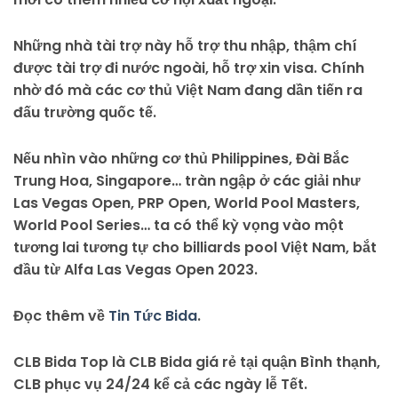
Những nhà tài trợ này hỗ trợ thu nhập, thậm chí
được tài trợ đi nước ngoài, hỗ trợ xin visa. Chính
nhờ đó mà các cơ thủ Việt Nam đang dần tiến ra
đấu trường quốc tế.
Nếu nhìn vào những cơ thủ Philippines, Đài Bắc
Trung Hoa, Singapore… tràn ngập ở các giải như
Las Vegas Open, PRP Open, World Pool Masters,
World Pool Series… ta có thể kỳ vọng vào một
tương lai tương tự cho billiards pool Việt Nam, bắt
đầu từ Alfa Las Vegas Open 2023.
Đọc thêm về
Tin Tức Bida
.
CLB Bida Top là CLB Bida giá rẻ tại quận Bình thạnh,
CLB phục vụ 24/24 kể cả các ngày lễ Tết.