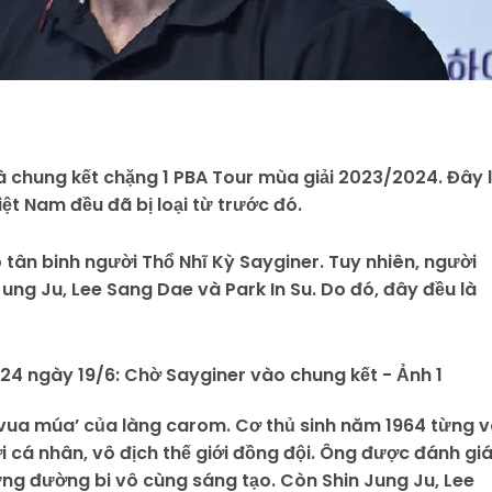
à chung kết chặng 1 PBA Tour mùa giải 2023/2024. Đây 
iệt Nam đều đã bị loại từ trước đó.
tân binh người Thổ Nhĩ Kỳ Sayginer. Tuy nhiên, người
ng Ju, Lee Sang Dae và Park In Su. Do đó, đây đều là
vua múa’ của làng carom. Cơ thủ sinh năm 1964 từng 
ới cá nhân, vô địch thế giới đồng đội. Ông được đánh gi
ững đường bi vô cùng sáng tạo. Còn Shin Jung Ju, Lee