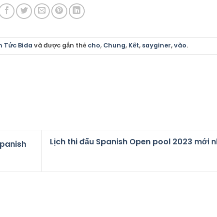
n Tức Bida
và được gắn thẻ
cho
,
Chung
,
Kết
,
sayginer
,
vào
.
Lịch thi đấu Spanish Open pool 2023 mới n
Spanish