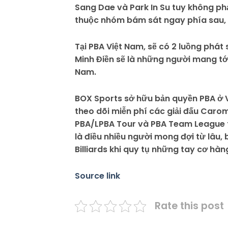
Sang Dae và Park In Su tuy không p
thuộc nhóm bám sát ngay phía sau, l
Tại PBA Việt Nam, sẽ có 2 luồng phát
Minh Điền sẽ là những người mang tới
Nam.
BOX Sports sở hữu bản quyền PBA ở V
theo dõi miễn phí các giải đấu Carom
PBA/LPBA Tour và PBA Team League 
là điều nhiều người mong đợi từ lâu,
Billiards khi quy tụ những tay cơ hàng
Source link
Rate this post