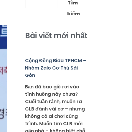
Tìm
kiếm
Bài viết mới nhất
Cộng Đồng Bida TPHCM –
Nhóm Zalo Cơ Thủ Sài
Gòn
Bạn đã bao giờ rơi vào
tình huống này chưa?
Cuối tuần rảnh, muốn ra
CLB đánh vài cơ – nhưng
không có ai chơi cùng
trình. Muốn tìm CLB mới
gần nhà – không biết chỗ