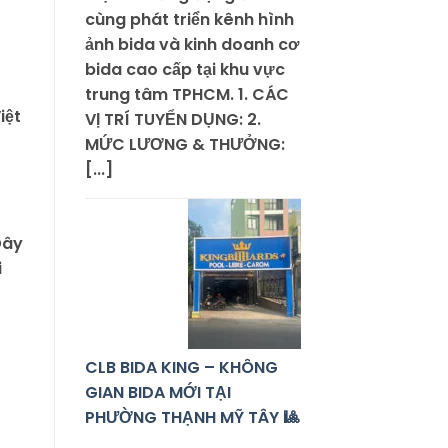
cùng phát triển kênh hình
ảnh bida và kinh doanh cơ
bida cao cấp tại khu vực
trung tâm TPHCM. 1. CÁC
iệt
VỊ TRÍ TUYỂN DỤNG: 2.
MỨC LƯƠNG & THƯỞNG:
[...]
Đây
i
CLB BIDA KING – KHÔNG
GIAN BIDA MỚI TẠI
PHƯỜNG THẠNH MỸ TÂY 🎱