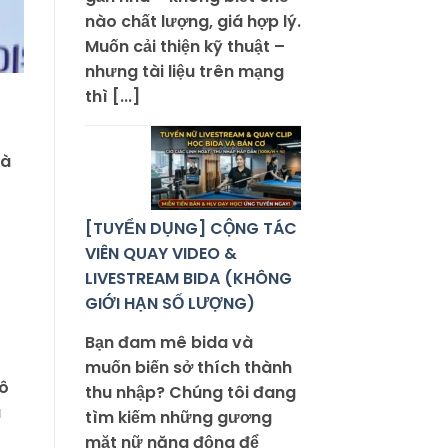
nào chất lượng, giá hợp lý.
Muốn cải thiện kỹ thuật –
nhưng tài liệu trên mạng
thì [...]
là
[TUYỂN DỤNG] CỘNG TÁC
VIÊN QUAY VIDEO &
LIVESTREAM BIDA (KHÔNG
GIỚI HẠN SỐ LƯỢNG)
Bạn đam mê bida và
muốn biến sở thích thành
vô
thu nhập? Chúng tôi đang
á
tìm kiếm những gương
mặt nữ năng động để