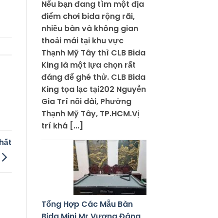
Nếu bạn đang tìm một địa
điểm chơi bida rộng rãi,
nhiều bàn và không gian
thoải mái tại khu vực
Thạnh Mỹ Tây thì CLB Bida
King là một lựa chọn rất
đáng để ghé thử. CLB Bida
King tọa lạc tại202 Nguyễn
Gia Trí nối dài, Phường
Thạnh Mỹ Tây, TP.HCM.Vị
trí khá [...]
hất
Tổng Hợp Các Mẫu Bàn
Bida Mini Mr Vương Đáng