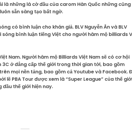
hải là những lá cờ đầu của carom Hàn Quốc những cũng
uôn sẵn sàng tạo bất ngờ.
 sóng có bình luận cho khán giả. BLV Nguyễn Ân và BLV
 sóng bình luận tiếng Việt cho người hâm mộ billiards V
iệt Nam. Người hâm mộ Billiards Việt Nam sẽ có cơ hội
 3C ở đẳng cấp thế giới trong thời gian tới, bao gồm
trên mọi nền tảng, bao gồm cả Youtube và Facebook. 
 bởi lẽ PBA Tour được xem là “Super League” của thế giớ
 đầu thế giới hiện nay.