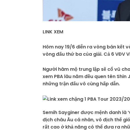
LINK XEM
Hôm nay 19/6 diễn ra vòng bán kết v
vòng đấu thứ ba của giải. Cả 6 VĐV V
Người hâm mộ trung lập sẽ cổ vũ cho 
xem PBA lâu năm đều quen tên Shin Ju
những trận đấu vô cùng hấp dẫn.
Semih Sayginer được mệnh danh là ‘
địch châu Âu cá nhân, vô địch thế gi
rất cao ở khả năng có thể đưa ra nh