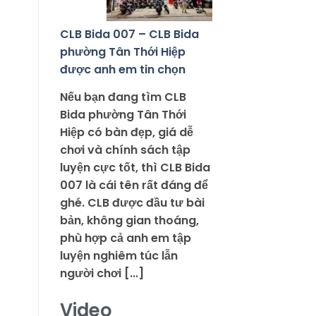
CLB Bida 007 – CLB Bida
phường Tân Thới Hiệp
được anh em tin chọn
Nếu bạn đang tìm CLB
Bida phường Tân Thới
Hiệp có bàn đẹp, giá dễ
chơi và chính sách tập
luyện cực tốt, thì CLB Bida
007 là cái tên rất đáng để
ghé. CLB được đầu tư bài
bản, không gian thoáng,
phù hợp cả anh em tập
luyện nghiêm túc lẫn
người chơi [...]
Video