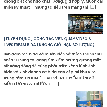
không biết chỗ nào chất lượng, giá hợp lý. Muốn cải
thiện kỹ thuật – nhưng tài liệu trên mạng thì [...]
[TUYỂN DỤNG] CỘNG TÁC VIÊN QUAY VIDEO &
LIVESTREAM BIDA (KHÔNG GIỚI HẠN SỐ LƯỢNG)
Bạn đam mê bida và muốn biến sở thích thành thu
nhập? Chúng tôi đang tìm kiếm những gương mặt
nữ năng động để cùng phát triển kênh hình ảnh
bida và kinh doanh cơ bida cao cấp tại khu vực
trung tâm TPHCM. 1. CÁC VỊ TRÍ TUYỂN DỤNG: 2.
MỨC LƯƠNG & THƯỞNG: [...]