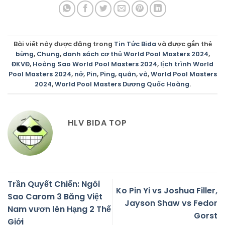
Bài viết này được đăng trong
Tin Tức Bida
và được gắn thẻ
bừng
,
Chung
,
danh sách cơ thủ World Pool Masters 2024
,
ĐKVĐ
,
Hoàng Sao World Pool Masters 2024
,
lịch trình World
Pool Masters 2024
,
nở
,
Pin
,
Ping
,
quân
,
và
,
World Pool Masters
2024
,
World Pool Masters Dương Quốc Hoàng
.
HLV BIDA TOP
Trần Quyết Chiến: Ngôi
Ko Pin Yi vs Joshua Filler,
Sao Carom 3 Băng Việt
Jayson Shaw vs Fedor
Nam vươn lên Hạng 2 Thế
Gorst
Giới