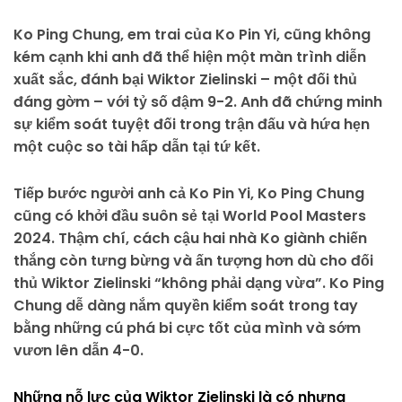
Ko Ping Chung, em trai của Ko Pin Yi, cũng không
kém cạnh khi anh đã thể hiện một màn trình diễn
xuất sắc, đánh bại Wiktor Zielinski – một đối thủ
đáng gờm – với tỷ số đậm 9-2. Anh đã chứng minh
sự kiểm soát tuyệt đối trong trận đấu và hứa hẹn
một cuộc so tài hấp dẫn tại tứ kết.
Tiếp bước người anh cả Ko Pin Yi, Ko Ping Chung
cũng có khởi đầu suôn sẻ tại World Pool Masters
2024. Thậm chí, cách cậu hai nhà Ko giành chiến
thắng còn tưng bừng và ấn tượng hơn dù cho đối
thủ Wiktor Zielinski “không phải dạng vừa”. Ko Ping
Chung dễ dàng nắm quyền kiểm soát trong tay
bằng những cú phá bi cực tốt của mình và sớm
vươn lên dẫn 4-0.
Những nỗ lực của Wiktor Zielinski là có nhưng