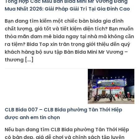
Tổng Hợp Các Mẫu Bàn Bida Mini Mr Vương Đáng
Mua Nhất 2026: Giải Pháp Giải Trí Tại Gia Đỉnh Cao
Bạn đang tìm kiếm một chiếc bàn bida gia đình
chất lượng, giá tốt và tiết kiệm diện tích? Bạn muốn
thỏa mãn đam mê bida ngay tại nhà mà không cần
ra tiệm? Bida Top xin trân trọng giới thiệu đến quý
khách hàng bộ sưu tập Bàn Bida Mini Mr Vương –
thương [...]
CLB Bida 007 – CLB Bida phường Tân Thới Hiệp
được anh em tin chọn
Nếu bạn đang tìm CLB Bida phường Tân Thới Hiệp
có bàn đẹp, giá dễ chơi và chính sách tập luyện