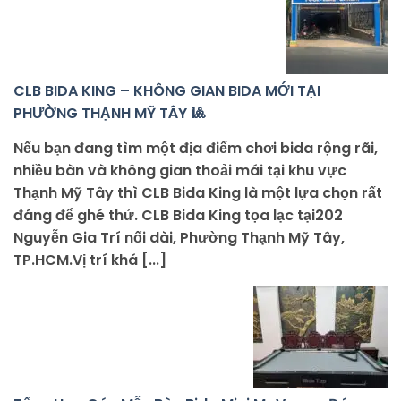
CLB BIDA KING – KHÔNG GIAN BIDA MỚI TẠI
PHƯỜNG THẠNH MỸ TÂY 🎱
Nếu bạn đang tìm một địa điểm chơi bida rộng rãi,
nhiều bàn và không gian thoải mái tại khu vực
Thạnh Mỹ Tây thì CLB Bida King là một lựa chọn rất
đáng để ghé thử. CLB Bida King tọa lạc tại202
Nguyễn Gia Trí nối dài, Phường Thạnh Mỹ Tây,
TP.HCM.Vị trí khá [...]