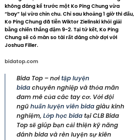
không đáng kể trước một Ko Ping Chung vừa
“bay” lại vừa chỉn chu. Chỉ sau khoảng 1 giờ thi đấu,
Ko Ping Chung đã tiễn Wiktor Zielinski khỏi giải
bằng chiến thắng đậm 9-2. Tại tứ kết, Ko Ping
Chung sẽ có màn so tài rất đáng chờ đợi với
Joshua Filler.
bidatop.com
Bida Top – nơi
tập luyện
bida
chuyên nghiệp và thỏa mãn
đam mê của các tay cơ. Với đội
ngũ
huấn luyện viên bida
giàu kinh
nghiệm,
Lớp học bida
tại CLB Bida
Top sẽ giúp bạn cải thiện kỹ năng
đánh bida và rèn luyện sự kiên