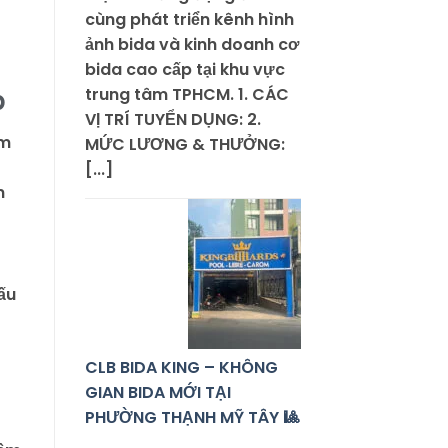
cùng phát triển kênh hình
ảnh bida và kinh doanh cơ
bida cao cấp tại khu vực
p
trung tâm TPHCM. 1. CÁC
VỊ TRÍ TUYỂN DỤNG: 2.
am
MỨC LƯƠNG & THƯỞNG:
[...]
n
ấu
CLB BIDA KING – KHÔNG
GIAN BIDA MỚI TẠI
PHƯỜNG THẠNH MỸ TÂY 🎱