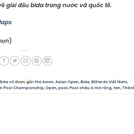
ề giải đấu bida trong nước và quốc tế.
Maps
chọn)
Bida
và được gắn thẻ
Asian
,
Asian Open
,
Bida
,
Billiards Việt Nam
,
n Pool Championship
,
Open
,
pool
,
Pool châu á mở rộng
,
ten
,
Thàn