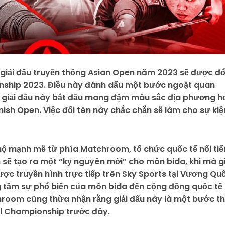
iải đấu truyền thống Asian Open năm 2023 sẽ được đổ
nship 2023. Điều này đánh dấu một bước ngoặt quan
hi giải đấu này bắt đầu mang đậm màu sắc địa phương h
ish Open. Việc đổi tên này chắc chắn sẽ làm cho sự kiệ
hộ mạnh mẽ từ phía Matchroom, tổ chức quốc tế nổi ti
n sẽ tạo ra một “kỷ nguyên mới” cho môn bida, khi mà gi
c truyền hình trực tiếp trên Sky Sports tại Vương Qu
ng tầm sự phổ biến của môn bida đến cộng đồng quốc tế
oom cũng thừa nhận rằng giải đấu này là một bước t
ool Championship trước đây.