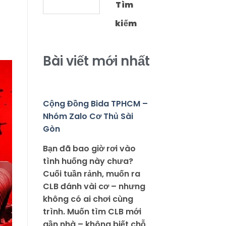
Tìm
kiếm
Bài viết mới nhất
Cộng Đồng Bida TPHCM –
Nhóm Zalo Cơ Thủ Sài
Gòn
Bạn đã bao giờ rơi vào
tình huống này chưa?
Cuối tuần rảnh, muốn ra
CLB đánh vài cơ – nhưng
không có ai chơi cùng
trình. Muốn tìm CLB mới
gần nhà – không biết chỗ