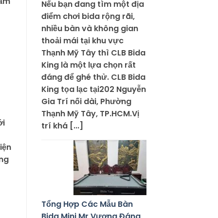
tầm
Nếu bạn đang tìm một địa
điểm chơi bida rộng rãi,
nhiều bàn và không gian
thoải mái tại khu vực
Thạnh Mỹ Tây thì CLB Bida
King là một lựa chọn rất
đáng để ghé thử. CLB Bida
King tọa lạc tại202 Nguyễn
Gia Trí nối dài, Phường
Thạnh Mỹ Tây, TP.HCM.Vị
ới
trí khá [...]
iện
ang
Tổng Hợp Các Mẫu Bàn
Bida Mini Mr Vương Đáng