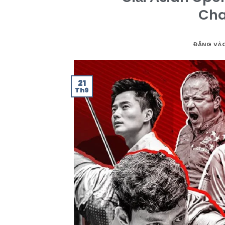
Cha
ĐĂNG VÀ
21
Th9