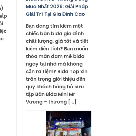
Mua Nhất 2026: Giải Pháp
h)
Giải Trí Tại Gia Đỉnh Cao
hắp
ải
Bạn đang tìm kiếm một
iệc
chiếc bàn bida gia đình
ác
chất lượng, giá tốt và tiết
kiệm diện tích? Bạn muốn
thỏa mãn đam mê bida
ngay tại nhà mà không
cần ra tiệm? Bida Top xin
trân trọng giới thiệu đến
quý khách hàng bộ sưu
tập Bàn Bida Mini Mr
Vương – thương [...]