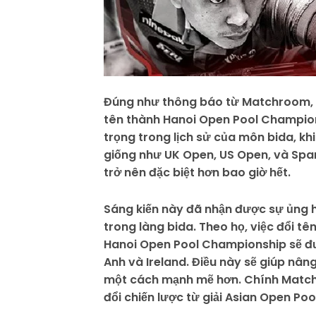
Đúng như thông báo từ Matchroom, g
tên thành Hanoi Open Pool Champio
trọng trong lịch sử của môn bida, k
giống như UK Open, US Open, và Span
trở nên đặc biệt hơn bao giờ hết.
Sáng kiến này đã nhận được sự ủng 
trong làng bida. Theo họ, việc đổi tê
Hanoi Open Pool Championship sẽ đượ
Anh và Ireland. Điều này sẽ giúp nâ
một cách mạnh mẽ hơn. Chính Matchr
đổi chiến lược từ giải Asian Open P