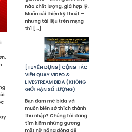
nào chất lượng, giá hợp lý.
Muốn cải thiện kỹ thuật –
nhưng tài liệu trên mạng
thì [...]
i
ơn,
n
[TUYỂN DỤNG] CỘNG TÁC
VIÊN QUAY VIDEO &
LIVESTREAM BIDA (KHÔNG
ếng
GIỚI HẠN SỐ LƯỢNG)
ải
Bạn đam mê bida và
ốc
muốn biến sở thích thành
thu nhập? Chúng tôi đang
hay
tìm kiếm những gương
mặt nữ năng động để