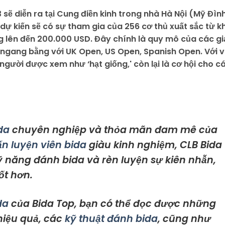
ẽ diễn ra tại Cung điền kinh trong nhà Hà Nội (Mỹ Đìn
 dự kiến sẽ có sự tham gia của 256 cơ thủ xuất sắc từ k
ng lên đến 200.000 USD. Đây chính là quy mô của các gi
ngang bằng với UK Open, US Open, Spanish Open. Với v
 người được xem như ‘hạt giống,' còn lại là cơ hội cho c
da
chuyên nghiệp và thỏa mãn đam mê của
n luyện viên bida
giàu kinh nghiệm, CLB Bida
kỹ năng đánh bida và rèn luyện sự kiên nhẫn,
ốt hơn.
da
của Bida Top, bạn có thể đọc được những
 hiệu quả, các
kỹ thuật đánh bida
, cũng như