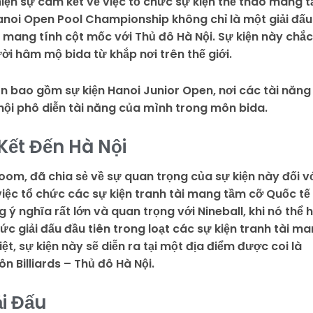
ện sự cam kết về việc tổ chức sự kiện thể thao mang 
anoi Open Pool Championship không chỉ là một giải đấu
 mang tính cột mốc với Thủ đô Hà Nội. Sự kiện này chắc
i hâm mộ bida từ khắp nơi trên thế giới.
còn bao gồm sự kiện Hanoi Junior Open, nơi các tài năng
hội phô diễn tài năng của mình trong môn bida.
Kết Đến Hà Nội
oom, đã chia sẻ về sự quan trọng của sự kiện này đối v
việc tổ chức các sự kiện tranh tài mang tầm cỡ Quốc tế
 nghĩa rất lớn và quan trọng với Nineball, khi nó thể h
ức giải đấu đầu tiên trong loạt các sự kiện tranh tài m
t, sự kiện này sẽ diễn ra tại một địa điểm được coi là
 Billiards – Thủ đô Hà Nội.
ải Đấu