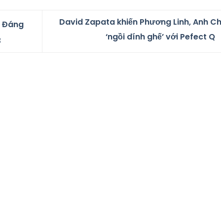
David Zapata khiến Phương Linh, Anh Ch
 Đáng
‘ngồi dính ghế’ với Pefect Q
3