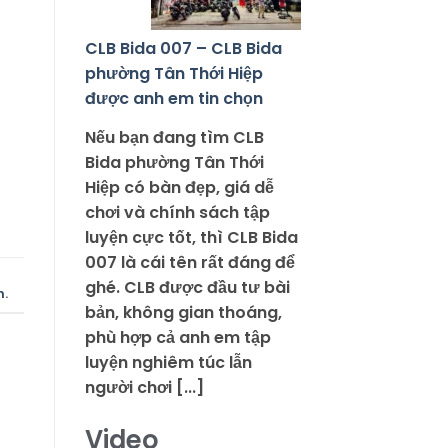
CLB Bida 007 – CLB Bida
phường Tân Thới Hiệp
được anh em tin chọn
Nếu bạn đang tìm CLB
Bida phường Tân Thới
Hiệp có bàn đẹp, giá dễ
chơi và chính sách tập
luyện cực tốt, thì CLB Bida
007 là cái tên rất đáng để
ghé. CLB được đầu tư bài
h
.
bản, không gian thoáng,
phù hợp cả anh em tập
luyện nghiêm túc lẫn
người chơi [...]
Video