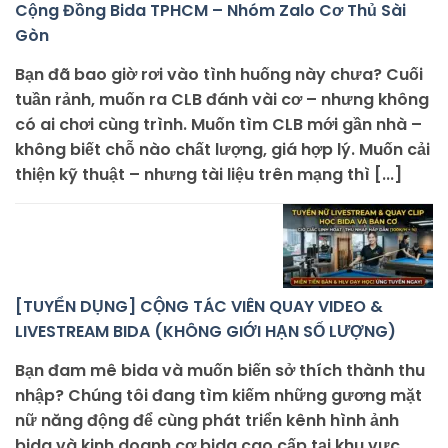
Cộng Đồng Bida TPHCM – Nhóm Zalo Cơ Thủ Sài
Gòn
Bạn đã bao giờ rơi vào tình huống này chưa? Cuối
tuần rảnh, muốn ra CLB đánh vài cơ – nhưng không
có ai chơi cùng trình. Muốn tìm CLB mới gần nhà –
không biết chỗ nào chất lượng, giá hợp lý. Muốn cải
thiện kỹ thuật – nhưng tài liệu trên mạng thì [...]
[TUYỂN DỤNG] CỘNG TÁC VIÊN QUAY VIDEO &
LIVESTREAM BIDA (KHÔNG GIỚI HẠN SỐ LƯỢNG)
Bạn đam mê bida và muốn biến sở thích thành thu
nhập? Chúng tôi đang tìm kiếm những gương mặt
nữ năng động để cùng phát triển kênh hình ảnh
bida và kinh doanh cơ bida cao cấp tại khu vực