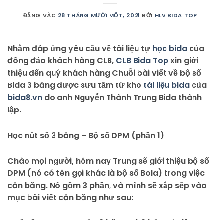
ĐĂNG VÀO
28 THÁNG MƯỜI MỘT, 2021
BỞI
HLV BIDA TOP
Nhằm đáp ứng yêu cầu về tài liệu tự
học bida
của
đông đảo khách hàng CLB,
CLB Bida Top
xin giới
thiệu đến quý khách hàng Chuỗi bài viết về bộ số
Bida 3 băng được sưu tầm từ kho
tài liệu bida
của
bida8.vn
do anh Nguyễn Thành Trung Bida thành
lập.
Học nút số 3 băng – Bộ số DPM (phần 1)
Chào mọi người, hôm nay Trung sẽ giới thiệu bộ số
DPM (nó có tên gọi khác là bộ số Bola) trong việc
căn băng. Nó gồm 3 phần, và mình sẽ xắp sếp vào
mục bài viết căn băng như sau: