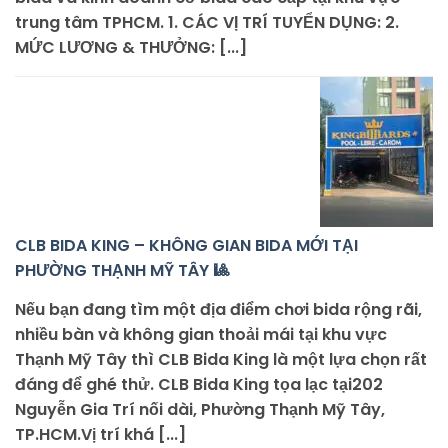
trung tâm TPHCM. 1. CÁC VỊ TRÍ TUYỂN DỤNG: 2.
MỨC LƯƠNG & THƯỞNG: [...]
CLB BIDA KING – KHÔNG GIAN BIDA MỚI TẠI
PHƯỜNG THẠNH MỸ TÂY 🎱
Nếu bạn đang tìm một địa điểm chơi bida rộng rãi,
nhiều bàn và không gian thoải mái tại khu vực
Thạnh Mỹ Tây thì CLB Bida King là một lựa chọn rất
đáng để ghé thử. CLB Bida King tọa lạc tại202
Nguyễn Gia Trí nối dài, Phường Thạnh Mỹ Tây,
TP.HCM.Vị trí khá [...]