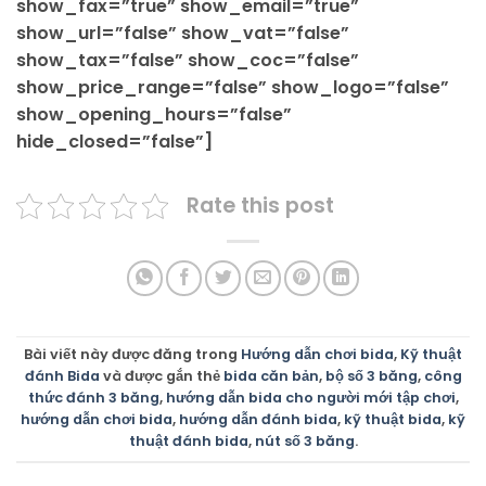
show_fax=”true” show_email=”true”
show_url=”false” show_vat=”false”
show_tax=”false” show_coc=”false”
show_price_range=”false” show_logo=”false”
show_opening_hours=”false”
hide_closed=”false”]
Rate this post
Bài viết này được đăng trong
Hướng dẫn chơi bida
,
Kỹ thuật
đánh Bida
và được gắn thẻ
bida căn bản
,
bộ số 3 băng
,
công
thức đánh 3 băng
,
hướng dẫn bida cho người mới tập chơi
,
hướng dẫn chơi bida
,
hướng dẫn đánh bida
,
kỹ thuật bida
,
kỹ
thuật đánh bida
,
nút số 3 băng
.