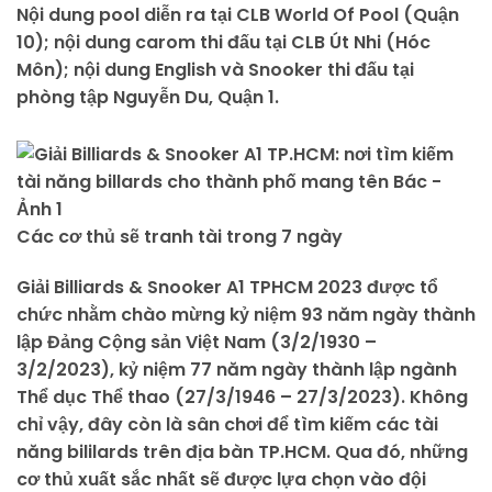
Nội dung pool diễn ra tại CLB World Of Pool (Quận
10); nội dung carom thi đấu tại CLB Út Nhi (Hóc
Môn); nội dung English và Snooker thi đấu tại
phòng tập Nguyễn Du, Quận 1.
Các cơ thủ sẽ tranh tài trong 7 ngày
Giải Billiards & Snooker A1 TPHCM 2023 được tổ
chức nhằm chào mừng kỷ niệm 93 năm ngày thành
lập Đảng Cộng sản Việt Nam (3/2/1930 –
3/2/2023), kỷ niệm 77 năm ngày thành lập ngành
Thể dục Thể thao (27/3/1946 – 27/3/2023). Không
chỉ vậy, đây còn là sân chơi để tìm kiếm các tài
năng bililards trên địa bàn TP.HCM. Qua đó, những
cơ thủ xuất sắc nhất sẽ được lựa chọn vào đội