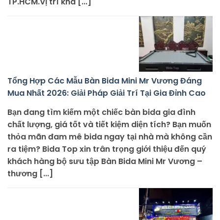
TP.HCM.Vị trí khá [...]
Tổng Hợp Các Mẫu Bàn Bida Mini Mr Vương Đáng
Mua Nhất 2026: Giải Pháp Giải Trí Tại Gia Đỉnh Cao
Bạn đang tìm kiếm một chiếc bàn bida gia đình
chất lượng, giá tốt và tiết kiệm diện tích? Bạn muốn
thỏa mãn đam mê bida ngay tại nhà mà không cần
ra tiệm? Bida Top xin trân trọng giới thiệu đến quý
khách hàng bộ sưu tập Bàn Bida Mini Mr Vương –
thương [...]