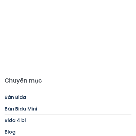
Chuyên mục
Bàn Bida
Bàn Bida Mini
Bida 4 bi
Blog