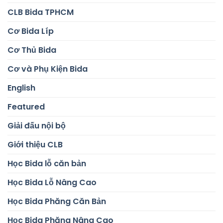
CLB Bida TPHCM
Cơ Bida Líp
Cơ Thủ Bida
Cơ và Phụ Kiện Bida
English
Featured
Giải đấu nội bộ
Giới thiệu CLB
Học Bida lỗ căn bản
Học Bida Lỗ Nâng Cao
Học Bida Phăng Căn Bản
Học Bida Phăng Nâng Cao