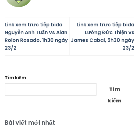
Link xem trực tiếp bida
Link xem trực tiếp bida
Nguyễn Anh Tuấn vs Alan
Lường Đức Thiện vs
Rolon Rosado, 1h30 ngày
James Cabal, 5h30 ngày
23/2
23/2
Tìm kiếm
Tìm
kiếm
Bài viết mới nhất