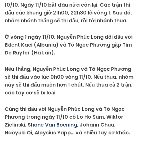
10/10. Ngày 11/10 bắt đàu nửa còn lại. Các trận thi
đấu các khung giờ 21h00, 22h30 là vòng 1. Sau đó,
nhóm nhánh thắng sẽ thi đấu, rồi tới nhánh thua.
Ở vòng 1 ngày 11/10, Nguyễn Phúc Long đối đầu với
Eklent Kaci (Albania) và Tô Ngọc Phương gặp Tim
De Ruyter (Hà Lan).
Nếu thắng, Nguyễn Phúc Long và Tô Ngọc Phương
sẽ thi đấu vào lúc 0h00 sáng 11/10. Nếu thua, nhóm
này sẽ thi đấu muộn hơn 1 chút. Nếu thua cả 2 trận,
các tay cơ sẽ bị loại.
Cùng thi đấu với Nguyễn Phúc Long và Tô Ngọc
Phương trong ngày 11/10 có Lo Ho Sum, Wiktor
Zieliński,
Shane Van Boening
, Johann Chua,
Naoyuki Oi, Aloysius Yapp… và nhiều tay cơ khác.