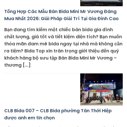
Tổng Hợp Các Mẫu Bàn Bida Mini Mr Vương Đáng
Mua Nhất 2026: Giải Pháp Giải Trí Tại Gia Đỉnh Cao
Bạn đang tìm kiếm một chiếc bàn bida gia đình
chất lượng, giá tốt và tiết kiệm diện tích? Bạn muốn
thỏa mãn đam mê bida ngay tại nhà mà không cần
ra tiệm? Bida Top xin trân trọng giới thiệu đến quý
khách hàng bộ sưu tập Bàn Bida Mini Mr Vương –
thương [...]
CLB Bida 007 – CLB Bida phường Tân Thới Hiệp
được anh em tin chọn