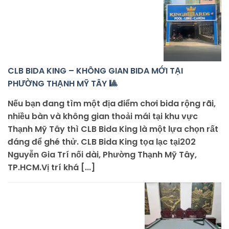
CLB BIDA KING – KHÔNG GIAN BIDA MỚI TẠI
PHƯỜNG THẠNH MỸ TÂY 🎱
Nếu bạn đang tìm một địa điểm chơi bida rộng rãi,
nhiều bàn và không gian thoải mái tại khu vực
Thạnh Mỹ Tây thì CLB Bida King là một lựa chọn rất
đáng để ghé thử. CLB Bida King tọa lạc tại202
Nguyễn Gia Trí nối dài, Phường Thạnh Mỹ Tây,
TP.HCM.Vị trí khá [...]