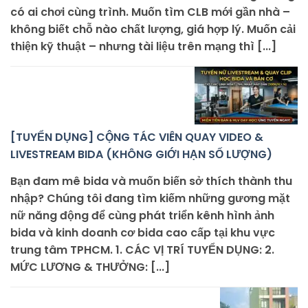
có ai chơi cùng trình. Muốn tìm CLB mới gần nhà –
không biết chỗ nào chất lượng, giá hợp lý. Muốn cải
thiện kỹ thuật – nhưng tài liệu trên mạng thì [...]
[TUYỂN DỤNG] CỘNG TÁC VIÊN QUAY VIDEO &
LIVESTREAM BIDA (KHÔNG GIỚI HẠN SỐ LƯỢNG)
Bạn đam mê bida và muốn biến sở thích thành thu
nhập? Chúng tôi đang tìm kiếm những gương mặt
nữ năng động để cùng phát triển kênh hình ảnh
bida và kinh doanh cơ bida cao cấp tại khu vực
trung tâm TPHCM. 1. CÁC VỊ TRÍ TUYỂN DỤNG: 2.
MỨC LƯƠNG & THƯỞNG: [...]