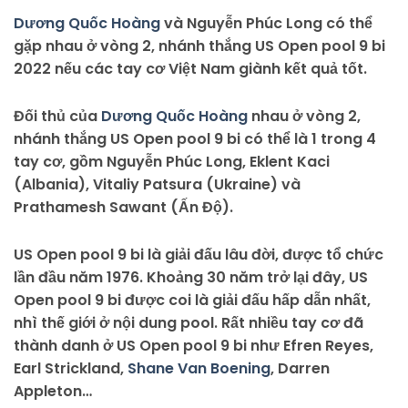
Dương Quốc Hoàng
và Nguyễn Phúc Long có thể
gặp nhau ở vòng 2, nhánh thắng US Open pool 9 bi
2022 nếu các tay cơ Việt Nam giành kết quả tốt.
Đối thủ của
Dương Quốc Hoàng
nhau ở vòng 2,
nhánh thắng US Open pool 9 bi có thể là 1 trong 4
tay cơ, gồm Nguyễn Phúc Long, Eklent Kaci
(Albania), Vitaliy Patsura (Ukraine) và
Prathamesh Sawant (Ấn Độ).
US Open pool 9 bi là giải đấu lâu đời, được tổ chức
lần đầu năm 1976. Khoảng 30 năm trở lại đây, US
Open pool 9 bi được coi là giải đấu hấp dẫn nhất,
nhì thế giới ở nội dung pool. Rất nhiều tay cơ đã
thành danh ở US Open pool 9 bi như Efren Reyes,
Earl Strickland,
Shane Van Boening
, Darren
Appleton…