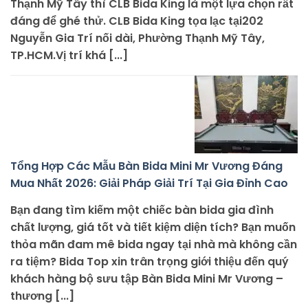
Thạnh Mỹ Tây thì CLB Bida King là một lựa chọn rất
đáng để ghé thử. CLB Bida King tọa lạc tại202
Nguyễn Gia Trí nối dài, Phường Thạnh Mỹ Tây,
TP.HCM.Vị trí khá [...]
Tổng Hợp Các Mẫu Bàn Bida Mini Mr Vương Đáng
Mua Nhất 2026: Giải Pháp Giải Trí Tại Gia Đỉnh Cao
Bạn đang tìm kiếm một chiếc bàn bida gia đình
chất lượng, giá tốt và tiết kiệm diện tích? Bạn muốn
thỏa mãn đam mê bida ngay tại nhà mà không cần
ra tiệm? Bida Top xin trân trọng giới thiệu đến quý
khách hàng bộ sưu tập Bàn Bida Mini Mr Vương –
thương [...]