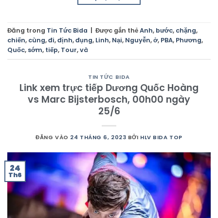
Đăng trong
Tin Tức Bida
|
Được gắn thẻ
Anh
,
bước
,
chặng
,
chiến
,
cùng
,
đi
,
định
,
đụng
,
Linh
,
Nại
,
Nguyễn
,
ở
,
PBA
,
Phương
,
Quốc
,
sớm
,
tiếp
,
Tour
,
và
TIN TỨC BIDA
Link xem trực tiếp Dương Quốc Hoàng
vs Marc Bijsterbosch, 00h00 ngày
25/6
ĐĂNG VÀO
24 THÁNG 6, 2023
BỞI
HLV BIDA TOP
24
Th6