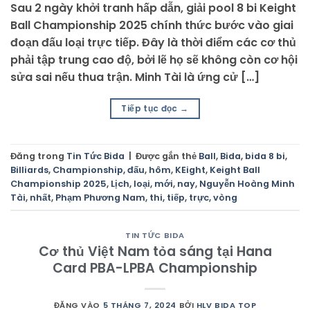
Sau 2 ngày khởi tranh hấp dẫn, giải pool 8 bi Keight
Ball Championship 2025 chính thức bước vào giai
đoạn đấu loại trực tiếp. Đây là thời điểm các cơ thủ
phải tập trung cao độ, bởi lẽ họ sẽ không còn cơ hội
sửa sai nếu thua trận. Minh Tài là ứng cử […]
Tiếp tục đọc
→
Đăng trong
Tin Tức Bida
|
Được gắn thẻ
Ball
,
Bida
,
bida 8 bi
,
Billiards
,
Championship
,
đấu
,
hôm
,
KEight
,
Keight Ball
Championship 2025
,
Lịch
,
loại
,
mới
,
nay
,
Nguyễn Hoàng Minh
Tài
,
nhất
,
Phạm Phương Nam
,
thi
,
tiếp
,
trực
,
vòng
TIN TỨC BIDA
Cơ thủ Việt Nam tỏa sáng tại Hana
Card PBA-LPBA Championship
ĐĂNG VÀO
5 THÁNG 7, 2024
BỞI
HLV BIDA TOP