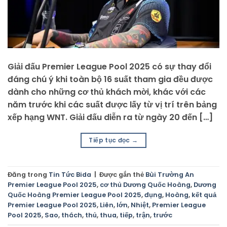
Giải đấu Premier League Pool 2025 có sự thay đổi
đáng chú ý khi toàn bộ 16 suất tham gia đều được
dành cho những cơ thủ khách mời, khác với các
năm trước khi các suất được lấy từ vị trí trên bảng
xếp hạng WNT. Giải đấu diễn ra từ ngày 20 đến […]
Tiếp tục đọc
→
Đăng trong
Tin Tức Bida
|
Được gắn thẻ
Bùi Trường An
Premier League Pool 2025
,
cơ thủ Dương Quốc Hoàng
,
Dương
Quốc Hoàng Premier League Pool 2025
,
đụng
,
Hoàng
,
kết quả
Premier League Pool 2025
,
Liên
,
lớn
,
Nhiệt
,
Premier League
Pool 2025
,
Sao
,
thách
,
thủ
,
thua
,
tiếp
,
trận
,
trước