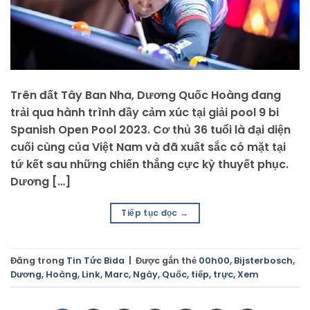
Trên đất Tây Ban Nha, Dương Quốc Hoàng đang
trải qua hành trình đầy cảm xúc tại giải pool 9 bi
Spanish Open Pool 2023. Cơ thủ 36 tuổi là đại diện
cuối cùng của Việt Nam và đã xuất sắc có mặt tại
tứ kết sau những chiến thắng cực kỳ thuyết phục.
Dương […]
Tiếp tục đọc
→
Đăng trong
Tin Tức Bida
|
Được gắn thẻ
00h00
,
Bijsterbosch
,
Dương
,
Hoàng
,
Link
,
Marc
,
Ngày
,
Quốc
,
tiếp
,
trực
,
Xem