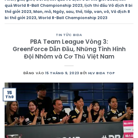
quả World 8-Ball Championship 2023
,
lịch thi đấu Vô địch 8 bi
thế giới 2023
,
Man
,
mồ
,
Ngày
,
sau
,
thế
,
tiếp
,
van
,
vô
,
Vô địch 8
bi thế giới 2023
,
World 8-Ball Championship 2023
TIN TỨC BIDA
PBA Team League Vòng 3:
GreenForce Dẫn Đầu, Những Tình Hình
Đội Nhóm và Cơ Thủ Việt Nam
ĐĂNG VÀO
15 THÁNG 9, 2023
BỞI
HLV BIDA TOP
15
Th9