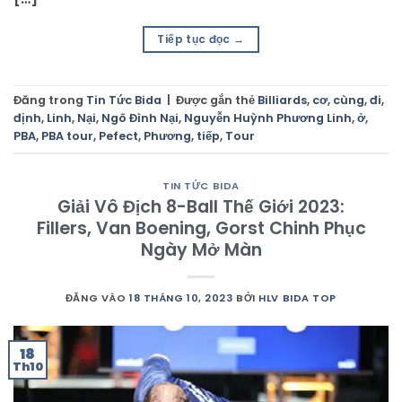
Tiếp tục đọc
→
Đăng trong
Tin Tức Bida
|
Được gắn thẻ
Billiards
,
cơ
,
cùng
,
đi
,
định
,
Linh
,
Nại
,
Ngô Đình Nại
,
Nguyễn Huỳnh Phương Linh
,
ở
,
PBA
,
PBA tour
,
Pefect
,
Phương
,
tiếp
,
Tour
TIN TỨC BIDA
Giải Vô Địch 8-Ball Thế Giới 2023:
Fillers, Van Boening, Gorst Chinh Phục
Ngày Mở Màn
ĐĂNG VÀO
18 THÁNG 10, 2023
BỞI
HLV BIDA TOP
18
Th10