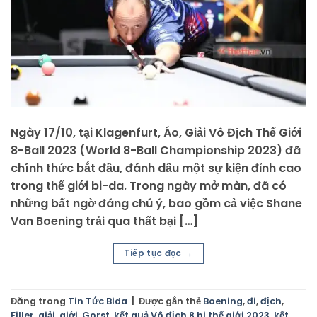
Ngày 17/10, tại Klagenfurt, Áo, Giải Vô Địch Thế Giới
8-Ball 2023 (World 8-Ball Championship 2023) đã
chính thức bắt đầu, đánh dấu một sự kiện đỉnh cao
trong thế giới bi-da. Trong ngày mở màn, đã có
những bất ngờ đáng chú ý, bao gồm cả việc Shane
Van Boening trải qua thất bại […]
Tiếp tục đọc
→
Đăng trong
Tin Tức Bida
|
Được gắn thẻ
Boening
,
đi
,
địch
,
Filler
,
giải
,
giới
,
Gorst
,
kết quả Vô địch 8 bi thế giới 2023
,
kết