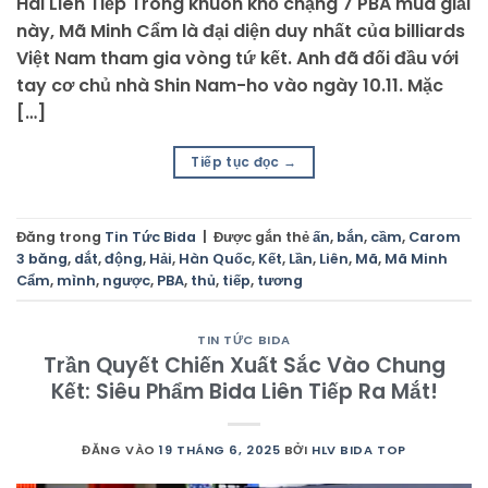
Hai Liên Tiếp Trong khuôn khổ chặng 7 PBA mùa giải
này, Mã Minh Cẩm là đại diện duy nhất của billiards
Việt Nam tham gia vòng tứ kết. Anh đã đối đầu với
tay cơ chủ nhà Shin Nam-ho vào ngày 10.11. Mặc
[…]
Tiếp tục đọc
→
Đăng trong
Tin Tức Bida
|
Được gắn thẻ
ấn
,
bắn
,
cầm
,
Carom
3 băng
,
dắt
,
động
,
Hải
,
Hàn Quốc
,
Kết
,
Lần
,
Liên
,
Mã
,
Mã Minh
Cẩm
,
mình
,
ngược
,
PBA
,
thủ
,
tiếp
,
tương
TIN TỨC BIDA
Trần Quyết Chiến Xuất Sắc Vào Chung
Kết: Siêu Phẩm Bida Liên Tiếp Ra Mắt!
ĐĂNG VÀO
19 THÁNG 6, 2025
BỞI
HLV BIDA TOP