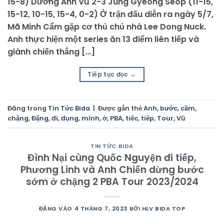
15-8) Dương Anh Vũ 2-3 Jung Gyeong Seop (11-15,
15-12, 10-15, 15-4, 0-2) Ở trận đấu diễn ra ngày 5/7,
Mã Minh Cẩm gặp cơ thủ chủ nhà Lee Dong Nuck.
Anh thực hiện một series ăn 13 điểm liên tiếp và
giành chiến thắng […]
Tiếp tục đọc
→
Đăng trong
Tin Tức Bida
|
Được gắn thẻ
Anh
,
bước
,
cầm
,
chặng
,
Đặng
,
đi
,
đụng
,
mình
,
ở
,
PBA
,
tiếc
,
tiếp
,
Tour
,
Vũ
TIN TỨC BIDA
Đình Nại cùng Quốc Nguyện đi tiếp,
Phương Linh và Anh Chiến dừng bước
sớm ở chặng 2 PBA Tour 2023/2024
ĐĂNG VÀO
4 THÁNG 7, 2023
BỞI
HLV BIDA TOP