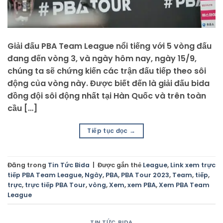
Giải đấu PBA Team League nổi tiếng với 5 vòng đấu
đang đến vòng 3, và ngày hôm nay, ngày 15/9,
chúng ta sẽ chứng kiến các trận đấu tiếp theo sôi
động của vòng này. Được biết đến là giải đấu bida
đồng đội sôi động nhất tại Hàn Quốc và trên toàn
cầu […]
Tiếp tục đọc
→
Đăng trong
Tin Tức Bida
|
Được gắn thẻ
League
,
Link xem trực
tiếp PBA Team League
,
Ngày
,
PBA
,
PBA Tour 2023
,
Team
,
tiếp
,
trực
,
trực tiếp PBA Tour
,
vòng
,
Xem
,
xem PBA
,
Xem PBA Team
League
TIN TỨC BIDA