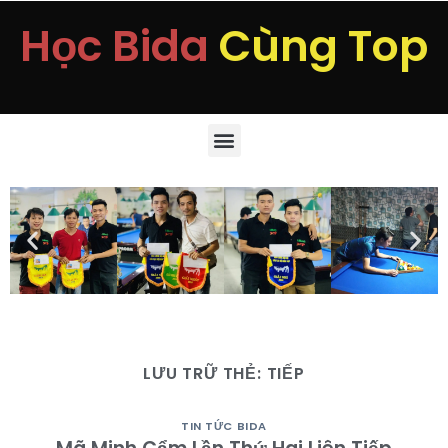
Học Bida
Cùng Top
LƯU TRỮ THẺ:
TIẾP
TIN TỨC BIDA