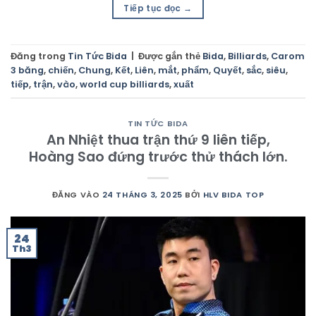
Tiếp tục đọc
→
Đăng trong
Tin Tức Bida
|
Được gắn thẻ
Bida
,
Billiards
,
Carom
3 băng
,
chiến
,
Chung
,
Kết
,
Liên
,
mắt
,
phẩm
,
Quyết
,
sắc
,
siêu
,
tiếp
,
trận
,
vào
,
world cup billiards
,
xuất
TIN TỨC BIDA
An Nhiệt thua trận thứ 9 liên tiếp,
Hoàng Sao đứng trước thử thách lớn.
ĐĂNG VÀO
24 THÁNG 3, 2025
BỞI
HLV BIDA TOP
24
Th3