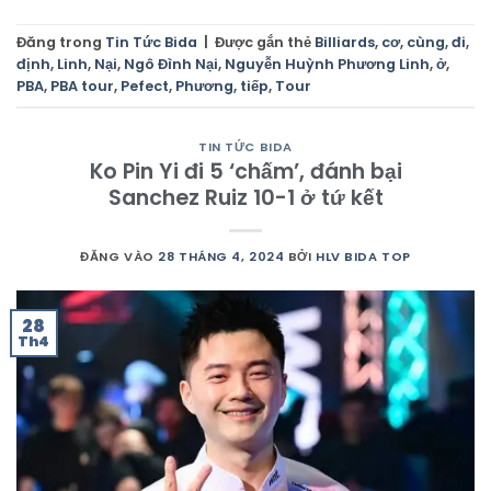
Đăng trong
Tin Tức Bida
|
Được gắn thẻ
Billiards
,
cơ
,
cùng
,
đi
,
định
,
Linh
,
Nại
,
Ngô Đình Nại
,
Nguyễn Huỳnh Phương Linh
,
ở
,
PBA
,
PBA tour
,
Pefect
,
Phương
,
tiếp
,
Tour
TIN TỨC BIDA
Ko Pin Yi đi 5 ‘chấm’, đánh bại
Sanchez Ruiz 10-1 ở tứ kết
ĐĂNG VÀO
28 THÁNG 4, 2024
BỞI
HLV BIDA TOP
28
Th4