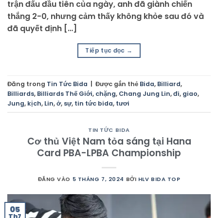
trận đấu đầu tiên của ngày, anh đã giành chiến
thắng 2-0, nhưng cảm thấy không khỏe sau đó và
đã quyết định […]
Tiếp tục đọc
→
Đăng trong
Tin Tức Bida
|
Được gắn thẻ
Bida
,
Billiard
,
Billiards
,
Billiards Thế Giới
,
chặng
,
Chang Jung Lin
,
đi
,
giao
,
Jung
,
kịch
,
Lin
,
ở
,
sự
,
tin tức bida
,
tươi
TIN TỨC BIDA
Cơ thủ Việt Nam tỏa sáng tại Hana
Card PBA-LPBA Championship
ĐĂNG VÀO
5 THÁNG 7, 2024
BỞI
HLV BIDA TOP
05
Th7