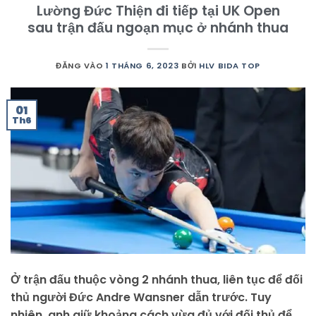
Lường Đức Thiện đi tiếp tại UK Open
sau trận đấu ngoạn mục ở nhánh thua
ĐĂNG VÀO
1 THÁNG 6, 2023
BỞI
HLV BIDA TOP
01
Th6
Ở trận đấu thuộc vòng 2 nhánh thua, liên tục để đối
thủ người Đức Andre Wansner dẫn trước. Tuy
nhiên, anh giữ khoảng cách vừa đủ với đối thủ để