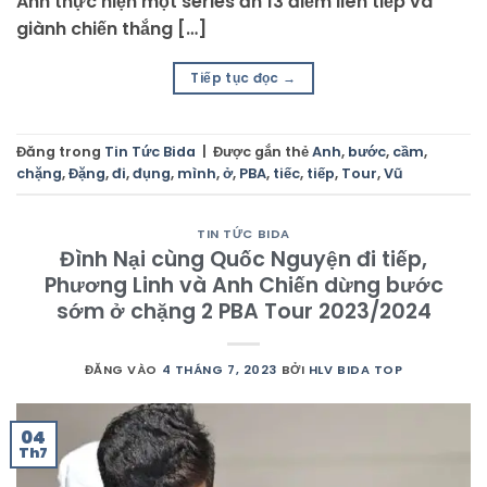
Anh thực hiện một series ăn 13 điểm liên tiếp và
giành chiến thắng […]
Tiếp tục đọc
→
Đăng trong
Tin Tức Bida
|
Được gắn thẻ
Anh
,
bước
,
cầm
,
chặng
,
Đặng
,
đi
,
đụng
,
mình
,
ở
,
PBA
,
tiếc
,
tiếp
,
Tour
,
Vũ
TIN TỨC BIDA
Đình Nại cùng Quốc Nguyện đi tiếp,
Phương Linh và Anh Chiến dừng bước
sớm ở chặng 2 PBA Tour 2023/2024
ĐĂNG VÀO
4 THÁNG 7, 2023
BỞI
HLV BIDA TOP
04
Th7