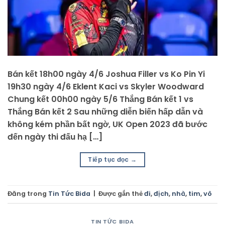
Bán kết 18h00 ngày 4/6 Joshua Filler vs Ko Pin Yi
19h30 ngày 4/6 Eklent Kaci vs Skyler Woodward
Chung kết 00h00 ngày 5/6 Thắng Bán kết 1 vs
Thắng Bán kết 2 Sau những diễn biến hấp dẫn và
không kém phần bất ngờ, UK Open 2023 đã bước
đến ngày thi đấu hạ […]
Tiếp tục đọc
→
Đăng trong
Tin Tức Bida
|
Được gắn thẻ
đi
,
địch
,
nhà
,
tim
,
vô
TIN TỨC BIDA