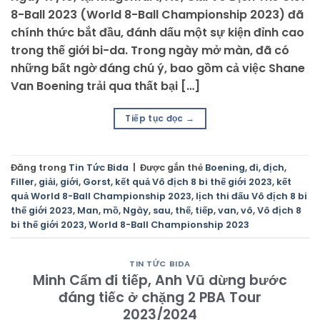
8-Ball 2023 (World 8-Ball Championship 2023) đã
chính thức bắt đầu, đánh dấu một sự kiện đỉnh cao
trong thế giới bi-da. Trong ngày mở màn, đã có
những bất ngờ đáng chú ý, bao gồm cả việc Shane
Van Boening trải qua thất bại […]
Tiếp tục đọc
→
Đăng trong
Tin Tức Bida
|
Được gắn thẻ
Boening
,
đi
,
địch
,
Filler
,
giải
,
giới
,
Gorst
,
kết quả Vô địch 8 bi thế giới 2023
,
kết
quả World 8-Ball Championship 2023
,
lịch thi đấu Vô địch 8 bi
thế giới 2023
,
Man
,
mồ
,
Ngày
,
sau
,
thế
,
tiếp
,
van
,
vô
,
Vô địch 8
bi thế giới 2023
,
World 8-Ball Championship 2023
TIN TỨC BIDA
Minh Cẩm đi tiếp, Anh Vũ dừng bước
đáng tiếc ở chặng 2 PBA Tour
2023/2024