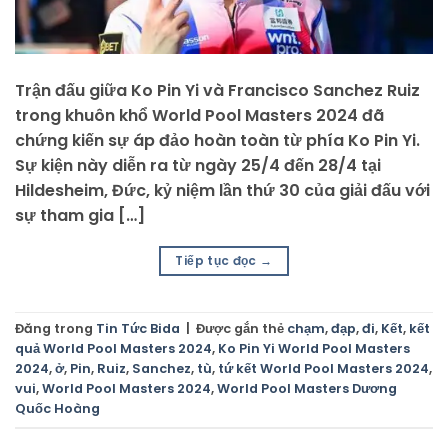
Trận đấu giữa Ko Pin Yi và Francisco Sanchez Ruiz
trong khuôn khổ World Pool Masters 2024 đã
chứng kiến sự áp đảo hoàn toàn từ phía Ko Pin Yi.
Sự kiện này diễn ra từ ngày 25/4 đến 28/4 tại
Hildesheim, Đức, kỷ niệm lần thứ 30 của giải đấu với
sự tham gia […]
Tiếp tục đọc
→
Đăng trong
Tin Tức Bida
|
Được gắn thẻ
chạm
,
đạp
,
đi
,
Kết
,
kết
quả World Pool Masters 2024
,
Ko Pin Yi World Pool Masters
2024
,
ở
,
Pin
,
Ruiz
,
Sanchez
,
tù
,
tứ kết World Pool Masters 2024
,
vui
,
World Pool Masters 2024
,
World Pool Masters Dương
Quốc Hoàng