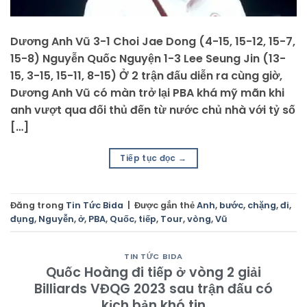
Dương Anh Vũ 3-1 Choi Jae Dong (4-15, 15-12, 15-7,
15-8) Nguyễn Quốc Nguyện 1-3 Lee Seung Jin (13-
15, 3-15, 15-11, 8-15) Ở 2 trận đấu diễn ra cùng giờ,
Dương Anh Vũ có màn trở lại PBA khá mỹ mãn khi
anh vượt qua đối thủ đến từ nước chủ nhà với tỷ số
[…]
Tiếp tục đọc
→
Đăng trong
Tin Tức Bida
|
Được gắn thẻ
Anh
,
bước
,
chặng
,
đi
,
đụng
,
Nguyễn
,
ở
,
PBA
,
Quốc
,
tiếp
,
Tour
,
vòng
,
Vũ
TIN TỨC BIDA
Quốc Hoàng đi tiếp ở vòng 2 giải
Billiards VĐQG 2023 sau trận đấu có
kịch bản khó tin