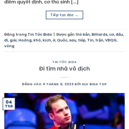
điểm quyết định, cơ thủ sinh […]
Tiếp tục đọc
→
Đăng trong
Tin Tức Bida
|
Được gắn thẻ
bắn
,
Billiards
,
cơ
,
đấu
,
đi
,
giải
,
Hoàng
,
khó
,
kịch
,
ở
,
Quốc
,
sau
,
tiếp
,
Tin
,
trận
,
VĐQG
,
vòng
TIN TỨC BIDA
Đi tìm nhà vô địch
ĐĂNG VÀO
4 THÁNG 6, 2023
BỞI
HLV BIDA TOP
04
Th6