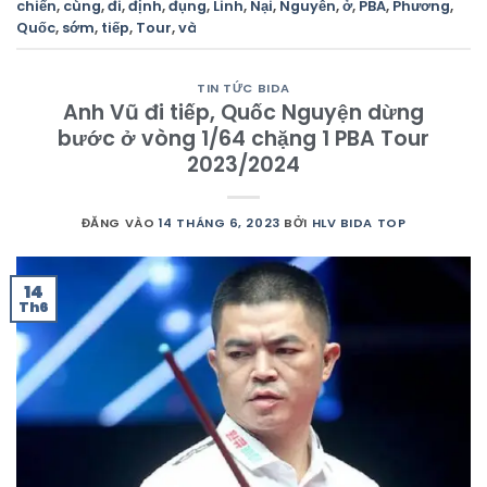
chiến
,
cùng
,
đi
,
định
,
đụng
,
Linh
,
Nại
,
Nguyễn
,
ở
,
PBA
,
Phương
,
Quốc
,
sớm
,
tiếp
,
Tour
,
và
TIN TỨC BIDA
Anh Vũ đi tiếp, Quốc Nguyện dừng
bước ở vòng 1/64 chặng 1 PBA Tour
2023/2024
ĐĂNG VÀO
14 THÁNG 6, 2023
BỞI
HLV BIDA TOP
14
Th6