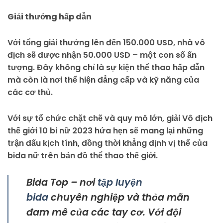
Giải thưởng hấp dẫn
Với tổng giải thưởng lên đến 150.000 USD, nhà vô
địch sẽ được nhận 50.000 USD – một con số ấn
tượng. Đây không chỉ là sự kiện thể thao hấp dẫn
mà còn là nơi thể hiện đẳng cấp và kỹ năng của
các cơ thủ.
Với sự tổ chức chặt chẽ và quy mô lớn, giải Vô địch
thế giới 10 bi nữ 2023 hứa hẹn sẽ mang lại những
trận đấu kịch tính, đồng thời khẳng định vị thế của
bida nữ trên bản đồ thể thao thế giới.
Bida Top – nơi
tập luyện
bida
chuyên nghiệp và thỏa mãn
đam mê của các tay cơ. Với đội