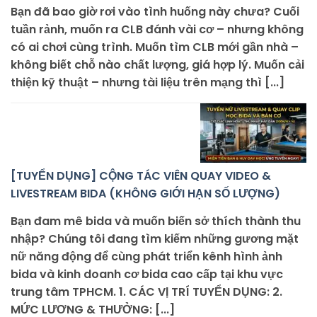
Bạn đã bao giờ rơi vào tình huống này chưa? Cuối
tuần rảnh, muốn ra CLB đánh vài cơ – nhưng không
có ai chơi cùng trình. Muốn tìm CLB mới gần nhà –
không biết chỗ nào chất lượng, giá hợp lý. Muốn cải
thiện kỹ thuật – nhưng tài liệu trên mạng thì [...]
[TUYỂN DỤNG] CỘNG TÁC VIÊN QUAY VIDEO &
LIVESTREAM BIDA (KHÔNG GIỚI HẠN SỐ LƯỢNG)
Bạn đam mê bida và muốn biến sở thích thành thu
nhập? Chúng tôi đang tìm kiếm những gương mặt
nữ năng động để cùng phát triển kênh hình ảnh
bida và kinh doanh cơ bida cao cấp tại khu vực
trung tâm TPHCM. 1. CÁC VỊ TRÍ TUYỂN DỤNG: 2.
MỨC LƯƠNG & THƯỞNG: [...]