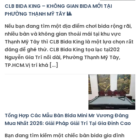
CLB BIDA KING – KHÔNG GIAN BIDA MỚI TẠI
PHƯỜNG THẠNH MỸ TÂY 🎱
Nếu bạn đang tìm một địa điểm chơi bida rộng rãi,
nhiều bàn và không gian thoải mái tại khu vực
Thạnh Mỹ Tây thì CLB Bida King là một lựa chọn rất
đáng để ghé thử. CLB Bida King tọa lạc tại202
Nguyễn Gia Trí nối dài, Phường Thạnh Mỹ Tây,
TP.HCM.Vị trí khá [...]
Tổng Hợp Các Mẫu Bàn Bida Mini Mr Vương Đáng
Mua Nhất 2026: Giải Pháp Giải Trí Tại Gia Đỉnh Cao
Bạn đang tìm kiếm một chiếc bàn bida gia đình