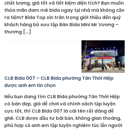
chất lượng, giá tốt và tiết kiệm diện tích? Bạn muốn
thỏa mãn đam mê bida ngay tại nhà mà không cần
ra tiệm? Bida Top xin trân trọng giới thiệu đến quý
khách hàng bộ sưu tập Bàn Bida Mini Mr Vương –
thương [...]
CLB Bida 007 – CLB Bida phường Tân Thới Hiệp
được anh em tin chọn
Nếu bạn đang tìm CLB Bida phường Tân Thới Hiệp
có bàn đẹp, giá dễ chơi và chính sách tập luyện
cực tốt, thì CLB Bida 007 là cái tên rất đáng để
ghé. CLB được đầu tư bài bản, không gian thoáng,
phù hợp cả anh em tập luyện nghiêm túc lẫn người