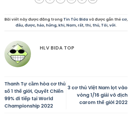
Bài viết này được đăng trong
Tin Tức Bida
và được gắn thẻ
cơ
,
đấu
,
được
,
hảo
,
hứng
,
khi
,
Nam
,
rất
,
thi
,
thủ
,
Tôi
,
với
.
HLV BIDA TOP
Thanh Tự cầm hòa cơ thủ
3 cơ thủ Việt Nam lọt vào
số 1 thế giới, Quyết Chiến
vòng 1/16 giải vô địch
99% đi tiếp tại World
carom thế giới 2022
Championship 2022