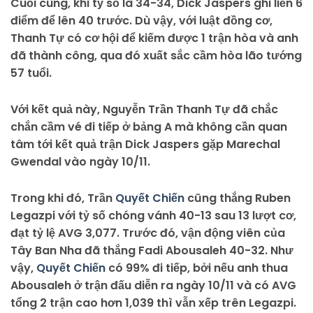
Cuối cùng, khi tỷ số là 34-34, Dick Jaspers ghi liền 6
điểm để lên 40 trước. Dù vậy, với luật đồng cơ,
Thanh Tự có cơ hội để kiếm được 1 trận hòa và anh
đã thành công, qua đó xuất sắc cầm hòa lão tướng
57 tuổi.
Với kết quả này, Nguyễn Trần Thanh Tự đã chắc
chắn cầm vé đi tiếp ở bảng A mà không cần quan
tâm tới kết quả trận Dick Jaspers gặp Marechal
Gwendal vào ngày 10/11.
Trong khi đó, Trần
Quyết Chiến
cũng thắng Ruben
Legazpi với tỷ số chóng vánh 40-13 sau 13 lượt cơ,
đạt tỷ lệ AVG 3,077. Trước đó, vận động viên của
Tây Ban Nha đã thắng Fadi Abousaleh 40-32. Như
vậy,
Quyết Chiến
có 99% đi tiếp, bởi nếu anh thua
Abousaleh ở trận đấu diễn ra ngày 10/11 và có AVG
tổng 2 trận cao hơn 1,039 thì vẫn xếp trên Legazpi.