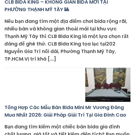
CLB BIDA KING – KHÔNG GIAN BIDA MỚI TẠI
PHƯỜNG THẠNH MỸ TÂY 🎱
Nếu bạn đang tìm một địa điểm chơi bida rộng rãi,
nhiều bàn và không gian thoải mái tại khu vực
Thạnh Mỹ Tây thì CLB Bida King là một lựa chọn rất
đáng để ghé thử. CLB Bida King tọa lạc tại202
Nguyễn Gia Trí nối dài, Phường Thạnh Mỹ Tây,
TP.HCM.Vị trí khá [...]
Tổng Hợp Các Mẫu Bàn Bida Mini Mr Vương Đáng
Mua Nhất 2026: Giải Pháp Giải Trí Tại Gia Đỉnh Cao
Bạn đang tìm kiếm một chiếc bàn bida gia đình
chất lượng, giá tốt và tiết kiệm diện tích? Bạn muốn