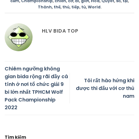
cầm
,
Championship
,
chiến
,
cơ
,
đi
,
giới
,
Hóa
,
Quyết
,
số
,
tại
,
Thành
,
thế
,
thủ
,
tiếp
,
tù
,
World
.
HLV BIDA TOP
Chiêm ngưỡng không
gian bida rộng rãi đầy cá
Tôi rất hào hứng khi
tính ở nơi tổ chức giải 9
được thi đấu với cơ thủ
bi lớn nhất TPHCM Wolf
nam
Pack Championship
2022
Tìm kiếm