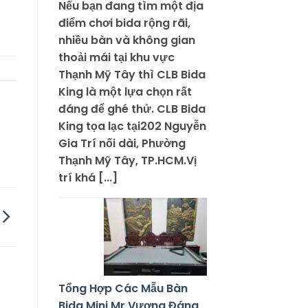
Nếu bạn đang tìm một địa
điểm chơi bida rộng rãi,
nhiều bàn và không gian
thoải mái tại khu vực
Thạnh Mỹ Tây thì CLB Bida
King là một lựa chọn rất
đáng để ghé thử. CLB Bida
King tọa lạc tại202 Nguyễn
Gia Trí nối dài, Phường
Thạnh Mỹ Tây, TP.HCM.Vị
trí khá [...]
Tổng Hợp Các Mẫu Bàn
Bida Mini Mr Vương Đáng