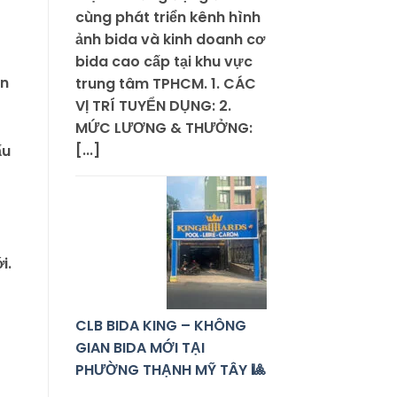
cùng phát triển kênh hình
ảnh bida và kinh doanh cơ
bida cao cấp tại khu vực
ến
trung tâm TPHCM. 1. CÁC
VỊ TRÍ TUYỂN DỤNG: 2.
MỨC LƯƠNG & THƯỞNG:
[...]
ấu
i.
CLB BIDA KING – KHÔNG
GIAN BIDA MỚI TẠI
PHƯỜNG THẠNH MỸ TÂY 🎱