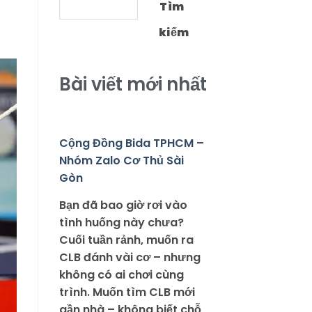
Tìm
kiếm
Bài viết mới nhất
Cộng Đồng Bida TPHCM –
Nhóm Zalo Cơ Thủ Sài
Gòn
Bạn đã bao giờ rơi vào
tình huống này chưa?
Cuối tuần rảnh, muốn ra
CLB đánh vài cơ – nhưng
không có ai chơi cùng
trình. Muốn tìm CLB mới
gần nhà – không biết chỗ