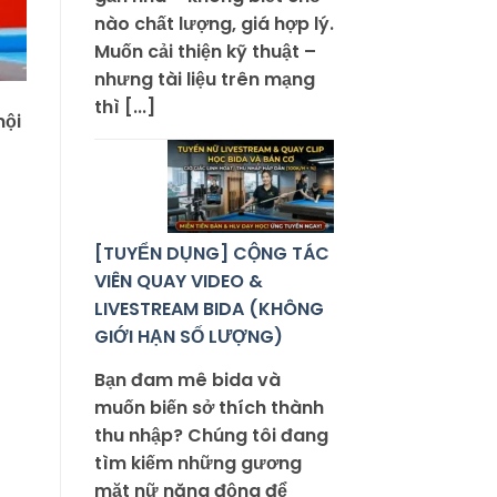
nào chất lượng, giá hợp lý.
Muốn cải thiện kỹ thuật –
nhưng tài liệu trên mạng
thì [...]
nội
[TUYỂN DỤNG] CỘNG TÁC
VIÊN QUAY VIDEO &
LIVESTREAM BIDA (KHÔNG
GIỚI HẠN SỐ LƯỢNG)
Bạn đam mê bida và
muốn biến sở thích thành
thu nhập? Chúng tôi đang
tìm kiếm những gương
mặt nữ năng động để