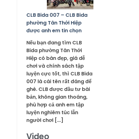
CLB Bida 007 – CLB Bida
phường Tân Thới Hiệp
được anh em tin chọn
Nếu bạn đang tìm CLB
Bida phường Tân Thới
Hiệp có bàn đẹp, giá dễ
chơi và chính sách tập
luyện cực tốt, thì CLB Bida
007 là cái tên rất đáng để
ghé. CLB được đầu tư bài
bản, không gian thoáng,
phù hợp cả anh em tập
luyện nghiêm túc lẫn
người chơi [...]
Video