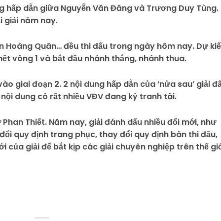
cùng hấp dẫn giữa Nguyễn Văn Đăng và Trương Duy Tùng.
i giải năm nay.
ễn Hoàng Quân… đều thi đấu trong ngày hôm nay. Dự ki
 hết vòng 1 và bắt đầu nhánh thắng, nhánh thua.
ào giai đoạn 2. 2 nội dung hấp dẫn của ‘nửa sau’ giải đ
 nội dung có rất nhiều VĐV đang ký tranh tài.
 Phan Thiết. Năm nay, giải đánh dấu nhiều đổi mới, như
y đổi quy định trang phục, thay đổi quy định bàn thi đấu,
i của giải để bắt kịp các giải chuyên nghiệp trên thế giớ