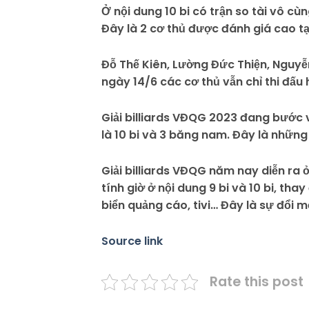
Ở nội dung 10 bi có trận so tài vô 
Đây là 2 cơ thủ được đánh giá cao tạ
Đỗ Thế Kiên, Lường Đức Thiện, Nguy
ngày 14/6 các cơ thủ vẫn chỉ thi đấu
Giải billiards VĐQG 2023 đang bước v
là 10 bi và 3 băng nam. Đây là những
Giải billiards VĐQG năm nay diễn ra ở
tính giờ ở nội dung 9 bi và 10 bi, tha
biển quảng cáo, tivi… Đây là sự đổi mớ
Source link
Rate this post