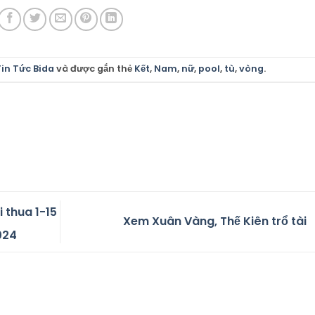
in Tức Bida
và được gắn thẻ
Kết
,
Nam
,
nữ
,
pool
,
tù
,
vòng
.
 thua 1-15
Xem Xuân Vàng, Thế Kiên trổ tài
024