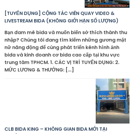
[TUYỂN DỤNG] CỘNG TÁC VIÊN QUAY VIDEO &
LIVESTREAM BIDA (KHÔNG GIỚI HẠN SỐ LƯỢNG)
Bạn đam mê bida và muốn biến sở thích thành thu
nhập? Chúng tôi đang tìm kiếm những gương mặt
nữ năng động để cùng phát triển kênh hình ảnh
bida và kinh doanh cơ bida cao cấp tại khu vực
trung tâm TPHCM. 1. CÁC VỊ TRÍ TUYỂN DỤNG: 2.
MỨC LƯƠNG & THƯỞNG: [...]
CLB BIDA KING – KHÔNG GIAN BIDA MỚI TẠI