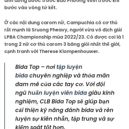
anh dừng bước trước Bao Phương Vinh trước khi
bước vào vòng tứ kết.
Ở các nội dung carom nữ, Campuchia có cơ thủ
rất mạnh là Sruong Pheavy, người vừa vô địch giải
LPBA Championship mùa 2022/23. Cô được coi là 1
trong 2 nữ cơ thủ carom 3 băng giỏi nhất thế giới,
cạnh tranh với Therese Klompenhouwer.
Bida Top – nơi
tập luyện
bida
chuyên nghiệp và thỏa mãn
đam mê của các tay cơ. Với đội
ngũ
huấn luyện viên bida
giàu kinh
nghiệm, CLB Bida Top sẽ giúp bạn
cải thiện kỹ năng đánh bida và rèn
luyện sự kiên nhẫn, tập trung và sự
kiểm soát tốt hơn.