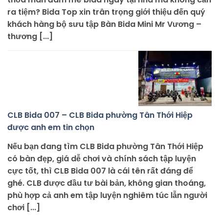
ra tiệm? Bida Top xin trân trọng giới thiệu đến quý
khách hàng bộ sưu tập Bàn Bida Mini Mr Vương –
thương [...]
CLB Bida 007 – CLB Bida phường Tân Thới Hiệp
được anh em tin chọn
Nếu bạn đang tìm CLB Bida phường Tân Thới Hiệp
có bàn đẹp, giá dễ chơi và chính sách tập luyện
cực tốt, thì CLB Bida 007 là cái tên rất đáng để
ghé. CLB được đầu tư bài bản, không gian thoáng,
phù hợp cả anh em tập luyện nghiêm túc lẫn người
chơi [...]