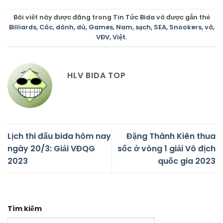
Bài viết này được đăng trong
Tin Tức Bida
và được gắn thẻ
Billiards
,
Các
,
dành
,
dù
,
Games
,
Nam
,
sạch
,
SEA
,
Snookers
,
và
,
VĐV
,
Việt
.
HLV BIDA TOP
Lịch thi đấu bida hôm nay
Đặng Thành Kiên thua
ngày 20/3: Giải VĐQG
sốc ở vòng 1 giải Vô địch
2023
quốc gia 2023
Tìm kiếm