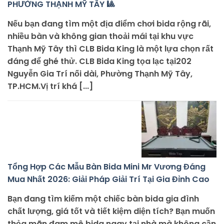
PHƯỜNG THẠNH MỸ TÂY 🎱
Nếu bạn đang tìm một địa điểm chơi bida rộng rãi,
nhiều bàn và không gian thoải mái tại khu vực
Thạnh Mỹ Tây thì CLB Bida King là một lựa chọn rất
đáng để ghé thử. CLB Bida King tọa lạc tại202
Nguyễn Gia Trí nối dài, Phường Thạnh Mỹ Tây,
TP.HCM.Vị trí khá [...]
Tổng Hợp Các Mẫu Bàn Bida Mini Mr Vương Đáng
Mua Nhất 2026: Giải Pháp Giải Trí Tại Gia Đỉnh Cao
Bạn đang tìm kiếm một chiếc bàn bida gia đình
chất lượng, giá tốt và tiết kiệm diện tích? Bạn muốn
thỏa mãn đam mê bida ngay tại nhà mà không cần