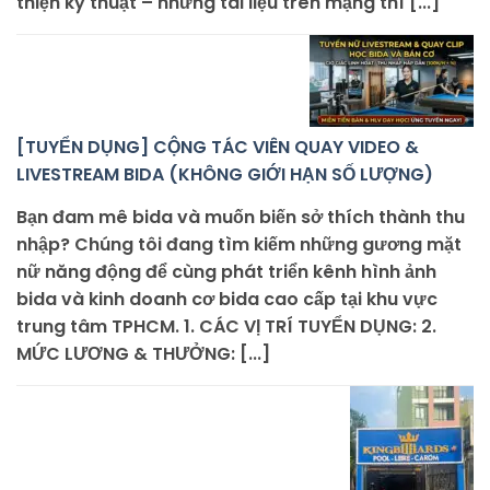
thiện kỹ thuật – nhưng tài liệu trên mạng thì [...]
[TUYỂN DỤNG] CỘNG TÁC VIÊN QUAY VIDEO &
LIVESTREAM BIDA (KHÔNG GIỚI HẠN SỐ LƯỢNG)
Bạn đam mê bida và muốn biến sở thích thành thu
nhập? Chúng tôi đang tìm kiếm những gương mặt
nữ năng động để cùng phát triển kênh hình ảnh
bida và kinh doanh cơ bida cao cấp tại khu vực
trung tâm TPHCM. 1. CÁC VỊ TRÍ TUYỂN DỤNG: 2.
MỨC LƯƠNG & THƯỞNG: [...]