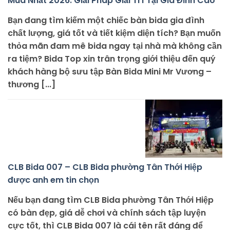
Mua Nhất 2026: Giải Pháp Giải Trí Tại Gia Đỉnh Cao
Bạn đang tìm kiếm một chiếc bàn bida gia đình
chất lượng, giá tốt và tiết kiệm diện tích? Bạn muốn
thỏa mãn đam mê bida ngay tại nhà mà không cần
ra tiệm? Bida Top xin trân trọng giới thiệu đến quý
khách hàng bộ sưu tập Bàn Bida Mini Mr Vương –
thương [...]
CLB Bida 007 – CLB Bida phường Tân Thới Hiệp
được anh em tin chọn
Nếu bạn đang tìm CLB Bida phường Tân Thới Hiệp
có bàn đẹp, giá dễ chơi và chính sách tập luyện
cực tốt, thì CLB Bida 007 là cái tên rất đáng để