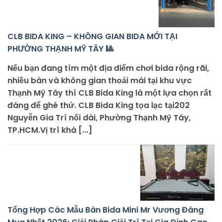
CLB BIDA KING – KHÔNG GIAN BIDA MỚI TẠI
PHƯỜNG THẠNH MỸ TÂY 🎱
Nếu bạn đang tìm một địa điểm chơi bida rộng rãi,
nhiều bàn và không gian thoải mái tại khu vực
Thạnh Mỹ Tây thì CLB Bida King là một lựa chọn rất
đáng để ghé thử. CLB Bida King tọa lạc tại202
Nguyễn Gia Trí nối dài, Phường Thạnh Mỹ Tây,
TP.HCM.Vị trí khá [...]
Tổng Hợp Các Mẫu Bàn Bida Mini Mr Vương Đáng