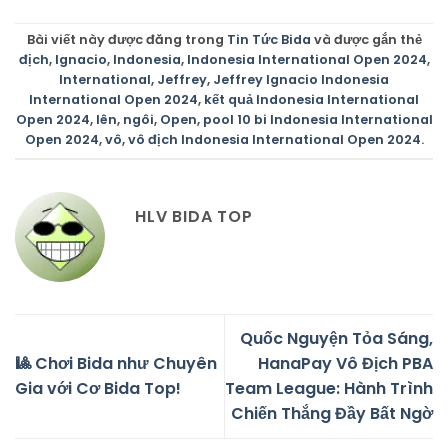
Bài viết này được đăng trong
Tin Tức Bida
và được gắn thẻ
địch
,
Ignacio
,
Indonesia
,
Indonesia International Open 2024
,
International
,
Jeffrey
,
Jeffrey Ignacio Indonesia
International Open 2024
,
kết quả Indonesia International
Open 2024
,
lên
,
ngôi
,
Open
,
pool 10 bi Indonesia International
Open 2024
,
vô
,
vô địch Indonesia International Open 2024
.
HLV BIDA TOP
Quốc Nguyện Tỏa Sáng,
🎱 Chơi Bida như Chuyên
HanaPay Vô Địch PBA
Gia với Cơ Bida Top!
Team League: Hành Trình
Chiến Thắng Đầy Bất Ngờ