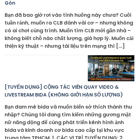
Gòn
Bạn đã bao giờ rơi vào tình huống này chưa? Cuối
tuần rảnh, muốn ra CLB đánh vài cơ – nhưng không
có ai chơi cùng trình. Muốn tìm CLB mới gần nhà –
không biết chỗ nào chất lượng, giá hợp lý. Muốn cải
thiện kỹ thuật – nhưng tài liệu trên mạng thì [...]
[TUYỂN DỤNG] CỘNG TÁC VIÊN QUAY VIDEO &
LIVESTREAM BIDA (KHÔNG GIỚI HẠN SỐ LƯỢNG)
Bạn đam mê bida và muốn biến sở thích thành thu
nhập? Chúng tôi đang tìm kiếm những gương mặt
nữ năng động để cùng phát triển kênh hình ảnh
bida và kinh doanh cơ bida cao cấp tại khu vực
trung tâm TPHCM. 1. CÁC VỊ TRÍ TUYỂN DỤNG: 2.