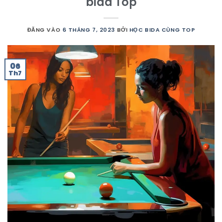
bida Top
ĐĂNG VÀO
6 THÁNG 7, 2023
BỞI
HỌC BIDA CÙNG TOP
06
Th7