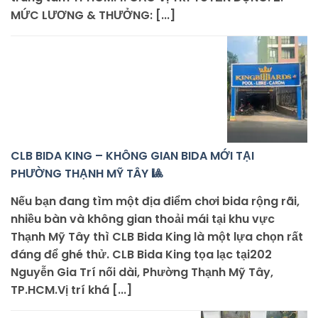
MỨC LƯƠNG & THƯỞNG: [...]
CLB BIDA KING – KHÔNG GIAN BIDA MỚI TẠI
PHƯỜNG THẠNH MỸ TÂY 🎱
Nếu bạn đang tìm một địa điểm chơi bida rộng rãi,
nhiều bàn và không gian thoải mái tại khu vực
Thạnh Mỹ Tây thì CLB Bida King là một lựa chọn rất
đáng để ghé thử. CLB Bida King tọa lạc tại202
Nguyễn Gia Trí nối dài, Phường Thạnh Mỹ Tây,
TP.HCM.Vị trí khá [...]