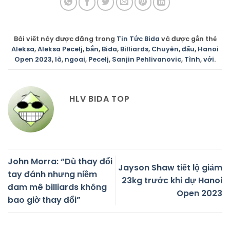
Bài viết này được đăng trong
Tin Tức Bida
và được gắn thẻ
Aleksa
,
Aleksa Pecelj
,
bắn
,
Bida
,
Billiards
,
Chuyên
,
đấu
,
Hanoi
Open 2023
,
là
,
ngoai
,
Pecelj
,
Sanjin Pehlivanovic
,
Tình
,
với
.
HLV BIDA TOP
John Morra: “Dù thay đổi
Jayson Shaw tiết lộ giảm
tay đánh nhưng niềm
23kg trước khi dự Hanoi
đam mê billiards không
Open 2023
bao giờ thay đổi”