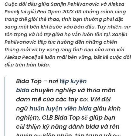
Cuộc đối đầu giữa Sanjin Pehlivanovic và Aleksa
Pecelj tại giải Peri Open 2023 đã chứng minh rằng
trong thế giới thể thao, tình bạn thường phải đặt
sang một bên khi bước vào bàn đấu. Tuy nhiên, sự
tôn trọng và hỗ trợ giữa họ vẫn luôn tồn tại. Sanjin
Pehlivanovic tiếp tục hướng đến những chiến
thắng mới và hy vọng rằng tình bạn của anh với
Aleksa Pecelj sẽ luôn mãi bền vững, bất kể cuộc đối
đầu trên bàn bida.
Bida Top – nơi
tập luyện
bida
chuyên nghiệp và thỏa mãn
đam mê của các tay cơ. Với đội
ngũ
huấn luyện viên bida
giàu kinh
nghiệm, CLB Bida Top sẽ giúp bạn
cải thiện kỹ năng đánh bida và rèn
luyện sự kiên nhẫn, tập trung và sự