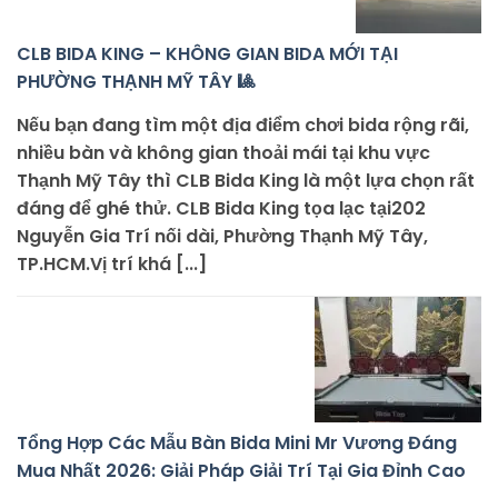
CLB BIDA KING – KHÔNG GIAN BIDA MỚI TẠI
PHƯỜNG THẠNH MỸ TÂY 🎱
Nếu bạn đang tìm một địa điểm chơi bida rộng rãi,
nhiều bàn và không gian thoải mái tại khu vực
Thạnh Mỹ Tây thì CLB Bida King là một lựa chọn rất
đáng để ghé thử. CLB Bida King tọa lạc tại202
Nguyễn Gia Trí nối dài, Phường Thạnh Mỹ Tây,
TP.HCM.Vị trí khá [...]
Tổng Hợp Các Mẫu Bàn Bida Mini Mr Vương Đáng
Mua Nhất 2026: Giải Pháp Giải Trí Tại Gia Đỉnh Cao