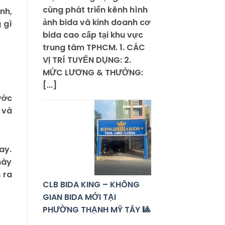
cùng phát triển kênh hình
nh,
ảnh bida và kinh doanh cơ
 gì
bida cao cấp tại khu vực
trung tâm TPHCM. 1. CÁC
VỊ TRÍ TUYỂN DỤNG: 2.
MỨC LƯƠNG & THƯỞNG:
[...]
ước
 và
ay.
này
 ra
CLB BIDA KING – KHÔNG
GIAN BIDA MỚI TẠI
PHƯỜNG THẠNH MỸ TÂY 🎱