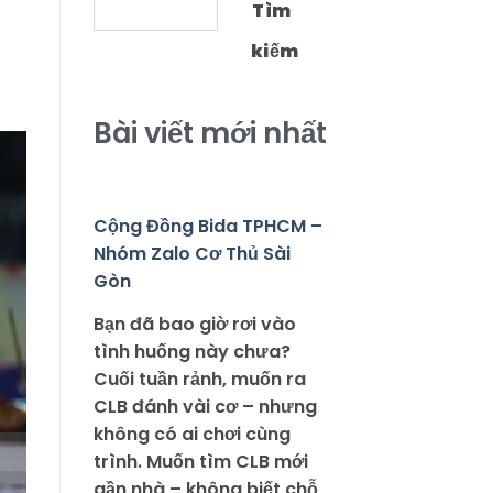
Tìm
kiếm
Bài viết mới nhất
Cộng Đồng Bida TPHCM –
Nhóm Zalo Cơ Thủ Sài
Gòn
Bạn đã bao giờ rơi vào
tình huống này chưa?
Cuối tuần rảnh, muốn ra
CLB đánh vài cơ – nhưng
không có ai chơi cùng
trình. Muốn tìm CLB mới
gần nhà – không biết chỗ