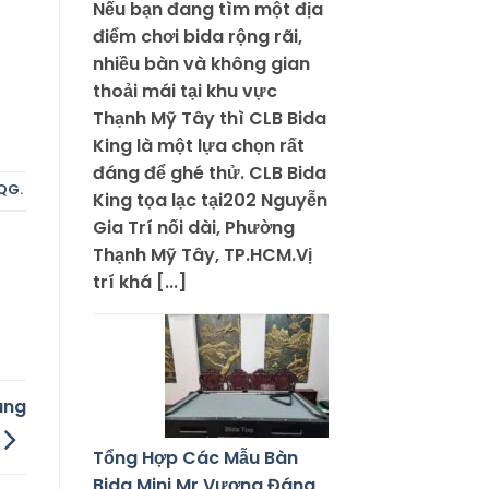
Nếu bạn đang tìm một địa
điểm chơi bida rộng rãi,
nhiều bàn và không gian
thoải mái tại khu vực
Thạnh Mỹ Tây thì CLB Bida
King là một lựa chọn rất
đáng để ghé thử. CLB Bida
QG
.
King tọa lạc tại202 Nguyễn
Gia Trí nối dài, Phường
Thạnh Mỹ Tây, TP.HCM.Vị
trí khá [...]
àng
Tổng Hợp Các Mẫu Bàn
Bida Mini Mr Vương Đáng