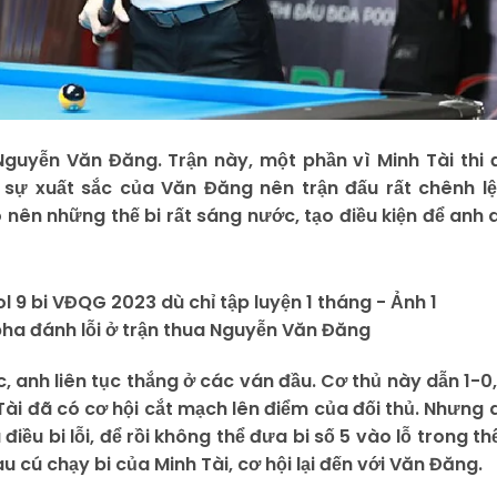
Nguyễn Văn Đăng. Trận này, một phần vì Minh Tài thi 
sự xuất sắc của Văn Đăng nên trận đấu rất chênh lệ
 nên những thế bi rất sáng nước, tạo điều kiện để anh 
ha đánh lỗi ở trận thua Nguyễn Văn Đăng
 anh liên tục thắng ở các ván đầu. Cơ thủ này dẫn 1-0,
 Tài đã có cơ hội cắt mạch lên điểm của đối thủ. Nhưng 
iều bi lỗi, để rồi không thể đưa bi số 5 vào lỗ trong thế
u cú chạy bi của Minh Tài, cơ hội lại đến với Văn Đăng.