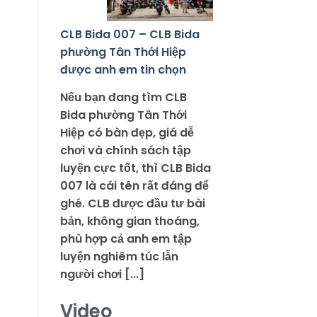
CLB Bida 007 – CLB Bida
phường Tân Thới Hiệp
được anh em tin chọn
Nếu bạn đang tìm CLB
Bida phường Tân Thới
Hiệp có bàn đẹp, giá dễ
chơi và chính sách tập
luyện cực tốt, thì CLB Bida
007 là cái tên rất đáng để
ghé. CLB được đầu tư bài
bản, không gian thoáng,
phù hợp cả anh em tập
luyện nghiêm túc lẫn
người chơi [...]
Video