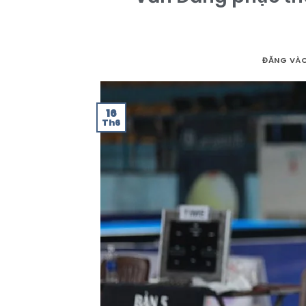
ĐĂNG VÀ
16
Th6