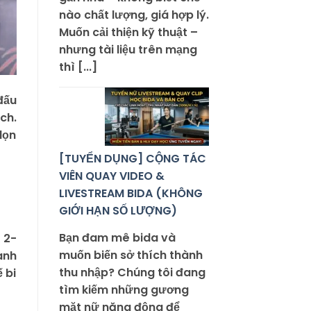
nào chất lượng, giá hợp lý.
Muốn cải thiện kỹ thuật –
nhưng tài liệu trên mạng
thì [...]
đấu
ch.
dọn
[TUYỂN DỤNG] CỘNG TÁC
VIÊN QUAY VIDEO &
LIVESTREAM BIDA (KHÔNG
GIỚI HẠN SỐ LƯỢNG)
Bạn đam mê bida và
 2-
muốn biến sở thích thành
anh
thu nhập? Chúng tôi đang
 bi
tìm kiếm những gương
mặt nữ năng động để