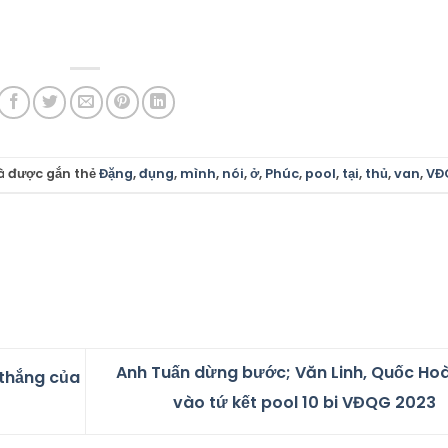
à được gắn thẻ
Đặng
,
đụng
,
mình
,
nói
,
ở
,
Phúc
,
pool
,
tại
,
thủ
,
van
,
VĐ
Anh Tuấn dừng bước; Văn Linh, Quốc Ho
 thắng của
vào tứ kết pool 10 bi VĐQG 2023