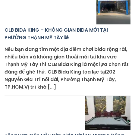
CLB BIDA KING – KHÔNG GIAN BIDA MỚI TẠI
PHƯỜNG THẠNH MỸ TÂY 🎱
Nếu bạn đang tìm một địa điểm chơi bida rộng rãi,
nhiều bàn và không gian thoải mái tại khu vực
Thạnh Mỹ Tây thì CLB Bida King là một lựa chọn rất
đáng để ghé thử. CLB Bida King tọa lạc tại202
Nguyễn Gia Trí nối dài, Phường Thạnh Mỹ Tây,
TP.HCM.Vị trí khá [...]