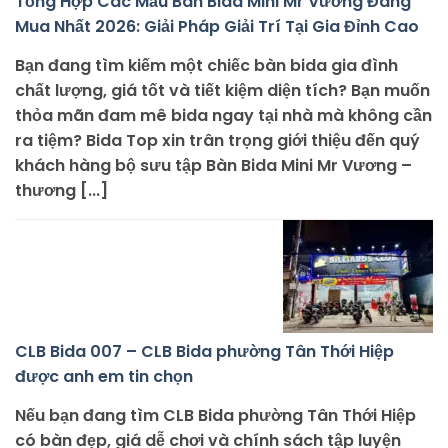
Tổng Hợp Các Mẫu Bàn Bida Mini Mr Vương Đáng
Mua Nhất 2026: Giải Pháp Giải Trí Tại Gia Đỉnh Cao
Bạn đang tìm kiếm một chiếc bàn bida gia đình
chất lượng, giá tốt và tiết kiệm diện tích? Bạn muốn
thỏa mãn đam mê bida ngay tại nhà mà không cần
ra tiệm? Bida Top xin trân trọng giới thiệu đến quý
khách hàng bộ sưu tập Bàn Bida Mini Mr Vương –
thương [...]
CLB Bida 007 – CLB Bida phường Tân Thới Hiệp
được anh em tin chọn
Nếu bạn đang tìm CLB Bida phường Tân Thới Hiệp
có bàn đẹp, giá dễ chơi và chính sách tập luyện