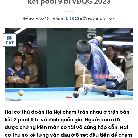
kết pool 9 bi VĐQG 2023
ĐĂNG VÀO
18 THÁNG 3, 2023
BỞI
HLV BIDA TOP
18
Th3
Hai cơ thủ đoàn Hà Nội chạm trán nhau ở trận bán
kết 2 pool 9 bi vô địch quốc gia. Người xem đã
được chứng kiến màn so tài vô cùng hấp dẫn. Hai
cơ thủ so kè từng ván đấu ở 6 set đầu tiên để chạm