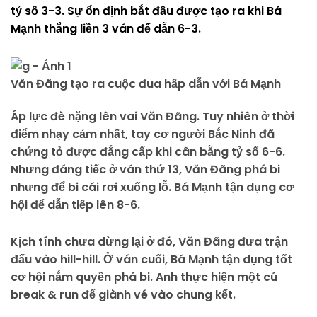
tỷ số 3-3. Sự ổn định bắt đầu được tạo ra khi Bá
Mạnh thắng liền 3 ván để dẫn 6-3.
Văn Đãng tạo ra cuộc đua hấp dẫn với Bá Mạnh
Áp lực đè nặng lên vai Văn Đãng. Tuy nhiên ở thời
điểm nhạy cảm nhất, tay cơ người Bắc Ninh đã
chứng tỏ được đẳng cấp khi cân bằng tỷ số 6-6.
Nhưng đáng tiếc ở ván thứ 13, Văn Đãng phá bi
nhưng để bi cái rơi xuống lỗ. Bá Mạnh tận dụng cơ
hội để dẫn tiếp lên 8-6.
Kịch tính chưa dừng lại ở đó, Văn Đãng đưa trận
đấu vào hill-hill. Ở ván cuối, Bá Mạnh tận dụng tốt
cơ hội nắm quyền phá bi. Anh thực hiện một cú
break & run để giành vé vào chung kết.