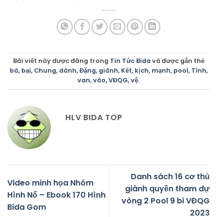
Bài viết này được đăng trong
Tin Tức Bida
và được gắn thẻ
bà
,
bại
,
Chung
,
dành
,
Đặng
,
giành
,
Kết
,
kịch
,
mạnh
,
pool
,
Tình
,
van
,
vào
,
VĐQG
,
vệ
.
HLV BIDA TOP
Danh sách 16 cơ thủ
Video minh họa Nhóm
giành quyền tham dự
Hình Nổ – Ebook 170 Hình
vòng 2 Pool 9 bi VĐQG
Bida Gom
2023