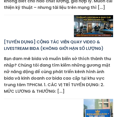
không biết chỗ nào chất lượng, giá hợp lý. Muốn cải
thiện kỹ thuật – nhưng tài liệu trên mạng thì [...]
[TUYỂN DỤNG] CỘNG TÁC VIÊN QUAY VIDEO &
LIVESTREAM BIDA (KHÔNG GIỚI HẠN SỐ LƯỢNG)
Bạn đam mê bida và muốn biến sở thích thành thu
nhập? Chúng tôi đang tìm kiếm những gương mặt
nữ năng động để cùng phát triển kênh hình ảnh
bida và kinh doanh cơ bida cao cấp tại khu vực
trung tâm TPHCM. 1. CÁC VỊ TRÍ TUYỂN DỤNG: 2.
MỨC LƯƠNG & THƯỞNG: [...]