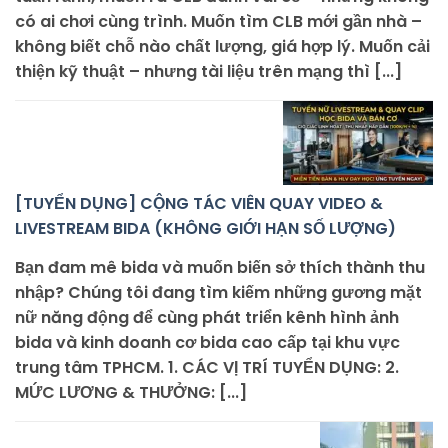
có ai chơi cùng trình. Muốn tìm CLB mới gần nhà –
không biết chỗ nào chất lượng, giá hợp lý. Muốn cải
thiện kỹ thuật – nhưng tài liệu trên mạng thì [...]
[TUYỂN DỤNG] CỘNG TÁC VIÊN QUAY VIDEO &
LIVESTREAM BIDA (KHÔNG GIỚI HẠN SỐ LƯỢNG)
Bạn đam mê bida và muốn biến sở thích thành thu
nhập? Chúng tôi đang tìm kiếm những gương mặt
nữ năng động để cùng phát triển kênh hình ảnh
bida và kinh doanh cơ bida cao cấp tại khu vực
trung tâm TPHCM. 1. CÁC VỊ TRÍ TUYỂN DỤNG: 2.
MỨC LƯƠNG & THƯỞNG: [...]