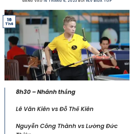
ĐĂNG VÀO
16 THÁNG 6, 2023
BỞI
HLV BIDA TOP
16
Th6
8h30 – Nhánh thắng
Lê Văn Kiên vs Đỗ Thế Kiên
Nguyễn Công Thành vs Lường Đức