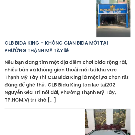
CLB BIDA KING – KHÔNG GIAN BIDA MỚI TẠI
PHƯỜNG THẠNH MỸ TÂY 🎱
Nếu bạn đang tìm một địa điểm chơi bida rộng rãi,
nhiều bàn và không gian thoải mái tại khu vực
Thạnh Mỹ Tây thì CLB Bida King là một lựa chọn rất
đáng để ghé thử. CLB Bida King tọa lạc tại202
Nguyễn Gia Trí nối dài, Phường Thạnh Mỹ Tây,
TP.HCM.Vị trí khá [...]