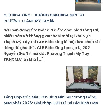
CLB BIDA KING – KHÔNG GIAN BIDA MỚI TẠI
PHƯỜNG THẠNH MỸ TÂY 🎱
Nếu bạn đang tìm một địa điểm chơi bida rộng rãi,
nhiều bàn và không gian thoải mái tại khu vực
Thạnh Mỹ Tây thì CLB Bida King là một lựa chọn rất
đáng để ghé thử. CLB Bida King tọa lạc tại202
Nguyễn Gia Trí nối dài, Phường Thạnh Mỹ Tây,
TP.HCM.Vị trí khá [...]
Tổng Hợp Các Mẫu Bàn Bida Mini Mr Vương Đáng
Mua Nhất 2026: Giải Pháp Giải Trí Tại Gia Đỉnh Cao