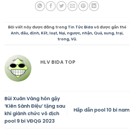
Bài viết này được đăng trong
Tin Tức Bida
và được gắn thẻ
Anh
,
đấu
,
định
,
Kết
,
loạt
,
Nại
,
ngược
,
nhận
,
Quả
,
sung
,
trại
,
trong
,
Vũ
.
HLV BIDA TOP
Bùi Xuân Vàng hôn gậy
‘Kiên Sành Điệu’ tặng sau
Hấp dẫn pool 10 bi nam
khi giành chức vô địch
pool 9 bi VĐQG 2023