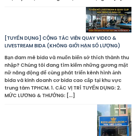
[TUYỂN DỤNG] CỘNG TÁC VIÊN QUAY VIDEO &
LIVESTREAM BIDA (KHÔNG GIỚI HẠN SỐ LƯỢNG)
Bạn đam mê bida và muốn biến sở thích thành thu
nhập? Chúng tôi đang tìm kiếm những gương mặt
nữ năng động để cùng phát triển kênh hình ảnh
bida và kinh doanh cơ bida cao cấp tại khu vực
trung tâm TPHCM. 1. CÁC VỊ TRÍ TUYỂN DỤNG: 2.
MỨC LƯƠNG & THƯỞNG: [...]