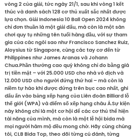
vòng 2 của giải, tức ngày 21/1, sau khi vòng 1 kết
thúc và danh sách 128 cơ thủ xuất sắc nhất được
lựa chọn. Giải Indonesia 10 Ball Open 2024 không
chỉ đơn thuần là một giải đấu, mà còn là một sân
chơi quy tụ những tên tuổi hàng đầu, với sự tham
gia của các ngôi sao như Francisco Sanchez Ruiz,
Aloysius từ Singapore, cùng các tay cơ đến từ
Philippines như James Aranas và Johann
Chua.Phần thưởng cao quý không chỉ đo bằng giá
trị tiền mặt – với 25.000 USD cho nhà vô địch và
12.000 USD cho người đứng thứ hai – mà còn là
niềm tự hào khi được đứng trên bục cao nhất, ghi
dấu ấn vào bảng xếp hạng của Liên đoàn Billiard lỗ
thế giới (WPA) và điểm số xếp hạng châu Á.Sự kiện
này không chỉ là một cơ hội để các cơ thủ thể hiện
tài năng của mình, mà còn là một lễ hội bida mà
mọi người hâm mộ đều mong chờ. Hãy cùng chúng
tôi, CLB Bida Top, theo dõi từng cú đánh, từng