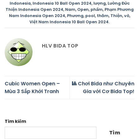
Indonesia
,
Indonesia 10 Ball Open 2024
,
lượng
,
Lường Đức
Thiện Indonesia Open 2024
,
Nam
,
Open
,
phẩm
,
Phạm Phương
Nam Indonesia Open 2024
,
Phương
,
pool
,
thăm
,
Thiện
,
và
,
Việt Nam Indonesia 10 Ball Open 2024
.
HLV BIDA TOP
Cubic Women Open –
🎱 Chơi Bida như Chuyên
Mùa 3 Sắp Khởi Tranh
Gia với Cơ Bida Top!
Tìm kiếm
Tìm