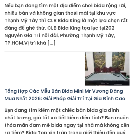
Nếu bạn đang tìm một địa điểm chơi bida rộng rãi,
nhiều bàn và không gian thoải mái tại khu vực
Thạnh Mỹ Tây thì CLB Bida King là một lựa chọn rất
đáng để ghé thử. CLB Bida King tọa lạc tại202
Nguyễn Gia Trí nối dài, Phường Thạnh Mỹ Tây,
TP.HCM.Vị trí khá [...]
Tổng Hợp Các Mẫu Bàn Bida Mini Mr Vương Đáng
Mua Nhất 2026: Giải Pháp Giải Trí Tại Gia Đỉnh Cao
Bạn đang tìm kiếm một chiếc bàn bida gia đình
chất lượng, giá tốt và tiết kiệm diện tích? Bạn muốn
thỏa mãn đam mê bida ngay tại nhà mà không cần
ra tiệm? Bida Top xin trân trọng giới thiệu đến quý