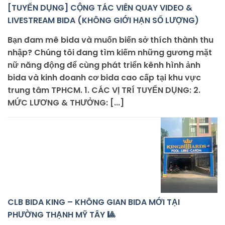
[TUYỂN DỤNG] CỘNG TÁC VIÊN QUAY VIDEO &
LIVESTREAM BIDA (KHÔNG GIỚI HẠN SỐ LƯỢNG)
Bạn đam mê bida và muốn biến sở thích thành thu
nhập? Chúng tôi đang tìm kiếm những gương mặt
nữ năng động để cùng phát triển kênh hình ảnh
bida và kinh doanh cơ bida cao cấp tại khu vực
trung tâm TPHCM. 1. CÁC VỊ TRÍ TUYỂN DỤNG: 2.
MỨC LƯƠNG & THƯỞNG: [...]
CLB BIDA KING – KHÔNG GIAN BIDA MỚI TẠI
PHƯỜNG THẠNH MỸ TÂY 🎱