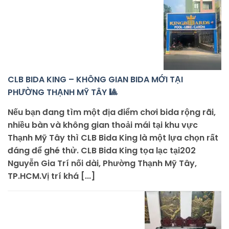
CLB BIDA KING – KHÔNG GIAN BIDA MỚI TẠI
PHƯỜNG THẠNH MỸ TÂY 🎱
Nếu bạn đang tìm một địa điểm chơi bida rộng rãi,
nhiều bàn và không gian thoải mái tại khu vực
Thạnh Mỹ Tây thì CLB Bida King là một lựa chọn rất
đáng để ghé thử. CLB Bida King tọa lạc tại202
Nguyễn Gia Trí nối dài, Phường Thạnh Mỹ Tây,
TP.HCM.Vị trí khá [...]