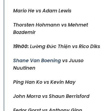
Mario He vs Adam Lewis
Thorsten Hohmann vs Mehmet
Bozdemir
19h00:
Lường Đức Thiện vs Rico Diks
Shane Van Boening
vs Juuso
Nuutinen
Ping Han Ko vs Kevin May
John Morra vs Shaun Berrisford
Fedor Gorst vs Anthony Ginn