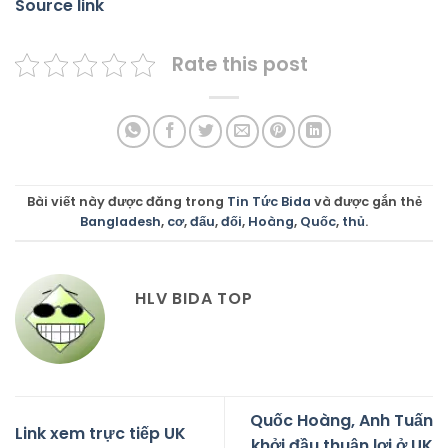
Source link
Rate this post
Bài viết này được đăng trong
Tin Tức Bida
và được gắn thẻ
Bangladesh
,
cơ
,
đấu
,
đối
,
Hoàng
,
Quốc
,
thủ
.
HLV BIDA TOP
Quốc Hoàng, Anh Tuấn
Link xem trực tiếp UK
khởi đầu thuận lợi ở UK