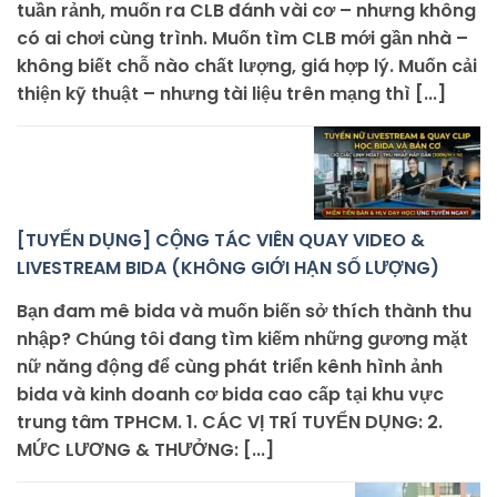
tuần rảnh, muốn ra CLB đánh vài cơ – nhưng không
có ai chơi cùng trình. Muốn tìm CLB mới gần nhà –
không biết chỗ nào chất lượng, giá hợp lý. Muốn cải
thiện kỹ thuật – nhưng tài liệu trên mạng thì [...]
[TUYỂN DỤNG] CỘNG TÁC VIÊN QUAY VIDEO &
LIVESTREAM BIDA (KHÔNG GIỚI HẠN SỐ LƯỢNG)
Bạn đam mê bida và muốn biến sở thích thành thu
nhập? Chúng tôi đang tìm kiếm những gương mặt
nữ năng động để cùng phát triển kênh hình ảnh
bida và kinh doanh cơ bida cao cấp tại khu vực
trung tâm TPHCM. 1. CÁC VỊ TRÍ TUYỂN DỤNG: 2.
MỨC LƯƠNG & THƯỞNG: [...]