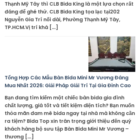
Thạnh Mỹ Tây thì CLB Bida King là một lựa chọn rất
đáng để ghé thử. CLB Bida King tọa lạc tại202
Nguyễn Gia Trí nối dài, Phường Thạnh Mỹ Tây,
TP.HCM.Vị trí khá [...]
Tổng Hợp Các Mẫu Bàn Bida Mini Mr Vương Đáng
Mua Nhất 2026: Giải Pháp Giải Trí Tại Gia Đỉnh Cao
Bạn đang tìm kiếm một chiếc bàn bida gia đình
chất lượng, giá tốt và tiết kiệm diện tích? Bạn muốn
thỏa mãn đam mê bida ngay tại nhà mà không cần
ra tiệm? Bida Top xin trân trọng giới thiệu đến quý
khách hàng bộ sưu tập Bàn Bida Mini Mr Vương –
thương [...]