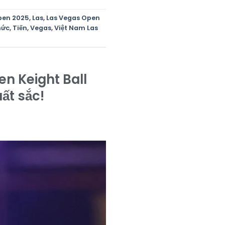
pen 2025
,
Las
,
Las Vegas Open
hức
,
Tiến
,
Vegas
,
Việt Nam Las
n Keight Ball
ất sắc!