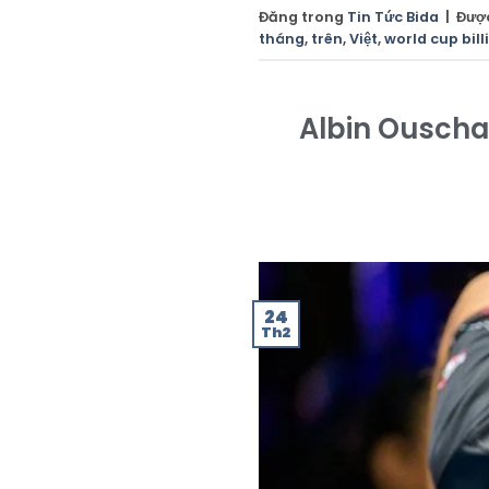
Đăng trong
Tin Tức Bida
|
Đượ
tháng
,
trên
,
Việt
,
world cup bill
Albin Ouschan
24
Th2