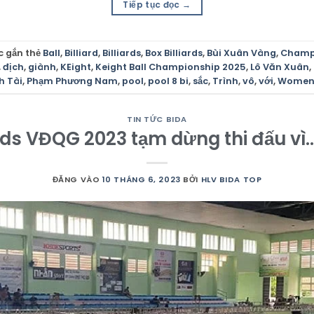
Tiếp tục đọc
→
c gắn thẻ
Ball
,
Billiard
,
Billiards
,
Box Billiards
,
Bùi Xuân Vàng
,
Champ
,
địch
,
giành
,
KEight
,
Keight Ball Championship 2025
,
Lô Văn Xuân
,
h Tài
,
Phạm Phương Nam
,
pool
,
pool 8 bi
,
sắc
,
Trình
,
vô
,
với
,
Wome
TIN TỨC BIDA
iards VĐQG 2023 tạm dừng thi đấu vì
ĐĂNG VÀO
10 THÁNG 6, 2023
BỞI
HLV BIDA TOP