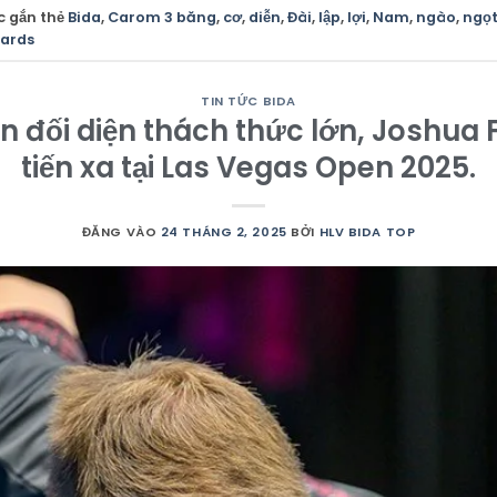
c gắn thẻ
Bida
,
Carom 3 băng
,
cơ
,
diễn
,
Đài
,
lập
,
lợi
,
Nam
,
ngào
,
ngọ
iards
TIN TỨC BIDA
 đối diện thách thức lớn, Joshua Fi
tiến xa tại Las Vegas Open 2025.
ĐĂNG VÀO
24 THÁNG 2, 2025
BỞI
HLV BIDA TOP