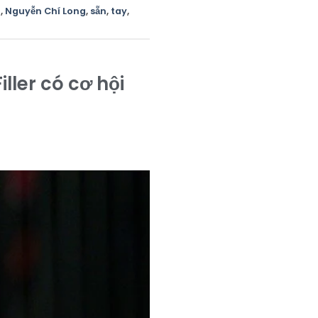
t
,
Nguyễn Chí Long
,
sẵn
,
tay
,
ller có cơ hội