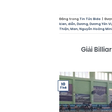
Đăng trong
Tin Tức Bida
|
Đượ
kien
,
diễn
,
Dương
,
Dương Yến Vi
Thiện
,
Man
,
Nguyễn Hoàng Min
Giải Bill
10
Th6