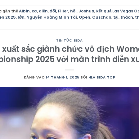
c gắn thẻ
Albin
,
cơ
,
diễn
,
đối
,
Filler
,
hội
,
Joshua
,
kết quả Las Vegas O
pen 2025
,
lớn
,
Nguyễn Hoàng Minh Tài
,
Open
,
Ouschan
,
tại
,
thách
,
t
TIN TỨC BIDA
 xuất sắc giành chức vô địch Wome
onship 2025 với màn trình diễn xu
ĐĂNG VÀO
14 THÁNG 1, 2025
BỞI
HLV BIDA TOP