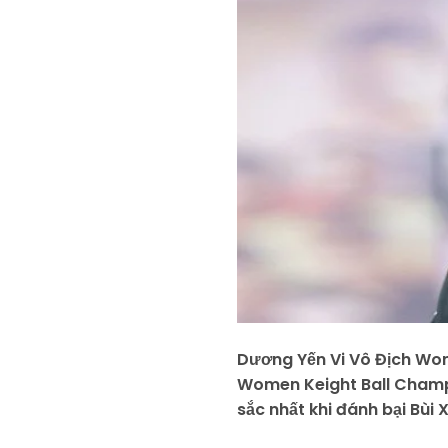
Dương Yến Vi Vô Địch Wom
Women Keight Ball Champi
sắc nhất khi đánh bại Bùi