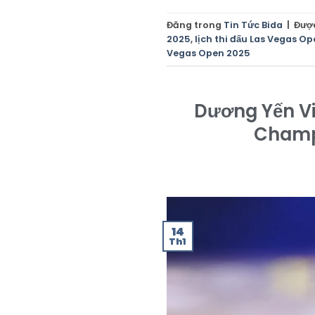
Đăng trong
Tin Tức Bida
|
Đượ
2025
,
lịch thi đấu Las Vegas O
Vegas Open 2025
Dương Yến Vi
Champi
14
Th1