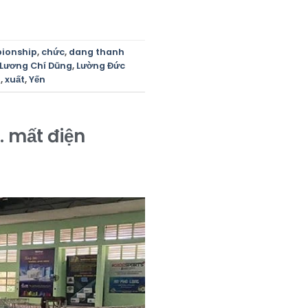
ionship
,
chức
,
dang thanh
Lương Chí Dũng
,
Lường Đức
n
,
xuất
,
Yến
… mất điện